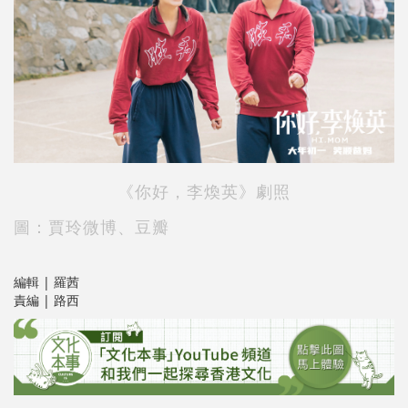
《你好，李煥英》劇照
圖：賈玲微博、豆瓣
編輯 | 羅茜
責編 | 路西