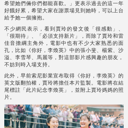
希望她們倆你們都能喜歡。」更表示過去的這一年
好餓好累，希望大家在謝票場見到她時，可以上台
給予她一個擁抱。
不少網民表示，看到賈玲的發文後「很感動」、
「很期待」、「必須支持新片」，而除了賈玲和雷
佳音擔綱主角外，電影中也有不少大家熟悉的面
孔，比如《你好，李煥英》中的張小斐、楊紫、沙
溢、李雪琴、馬麗等，對這部影片感興趣的朋友，
不妨到時入場支持。
此外，早前索尼影業宣布取得《你好，李煥英》的
英文版翻拍權，賈玲將擔任本片監製。電影將在結
尾標註「此片紀念李煥英」，並附上賈玲媽媽的照
片。