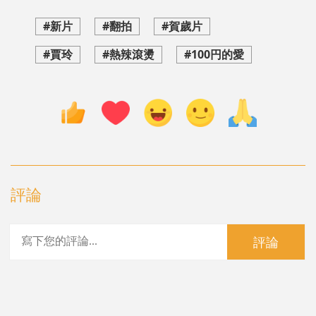
#新片
#翻拍
#賀歲片
#賈玲
#熱辣滾燙
#100円的愛
評論
評論