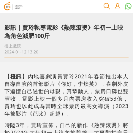
影訊｜賈玲執導電影《熱辣滾燙》年初一上映
為角色減肥100斤
樓上戲院
2024-01-12 13:20
【橙訊】
內地喜劇演員賈玲2021年春節推出本人
自導自演的首部影片《你好，李煥英》，喜劇外皮
下追憶自己過世的母親，真摯動人，票房口碑也雙
豐收，電影上映一個多月內票房收入突破53億，
賈玲也以此成為當時全球票房最高女導演（2023
年被影片《芭比》超越）。
時隔3年，賈玲宣佈，自己的新作《熱辣滾燙》將
於2024年大年初一上線內地院線，故事翻拍自日