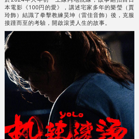
本電影《100円的愛》，講述宅家多年的樂瑩（賈
玲飾）結識了拳擊教練昊坤（雷佳音飾）後，克服
接踵而至的考驗，開啟滾燙人生的故事。