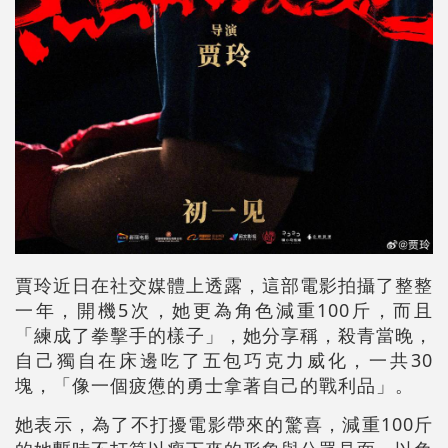
賈玲近日在社交媒體上透露，這部電影拍攝了整整
一年，開機5次，她更為角色減重100斤，而且
「練成了拳擊手的樣子」，她分享稱，殺青當晚，
自己獨自在床邊吃了五包巧克力威化，一共30
塊，「像一個疲憊的勇士拿著自己的戰利品」。
她表示，為了不打擾電影帶來的驚喜，減重100斤