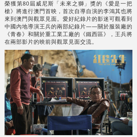
榮獲第80屆威尼斯「未來之獅」獎的《愛是一把
槍》將進行澳門首映，首次自導自演的李鴻其也將
來到澳門與觀眾見面。愛好紀錄片的影迷可觀看到
中國內地導演王兵的兩部紀錄片——關於服裝廠的
《青春》和關於重工業工廠的《鐵西區》，王兵將
在兩部影片的映前與觀眾見面交流。