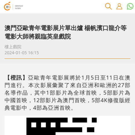
澳門亞歐青年電影展片單出爐 楊帆濱口龍介等
電影大師將親臨英皇戲院
樓上戲院
2024-01-05 16:15
【橙訊】
亞歐青年電影展將於1月5日至11日在澳
門進行。本次影展彙聚了來自亞洲和歐洲的27部
名導作品，其中1部影片為全球首映，5部影片為
中國首映，12部影片為澳門首映，5部4K修復版經
典電影中，4部為亞洲首映。