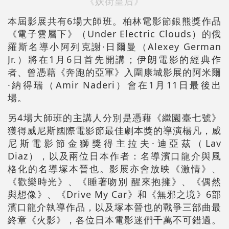
《妖街皇后》
本屆影展共有6場大師班。柏林電影節銀熊獎作品
《電子雲層下》（Under Electric Clouds）的俄
羅斯名導小阿列克謝·日爾曼（Alexey German
Jr.）將在1月6日首先開講；伊朗電影的經典作
者、曾憑藉《奔跑的亞軍》入圍康城影展的阿米爾
·納得瑞（Amir Naderi）會在1月11日最後出
場。
另4場大師班的主講人分別是憑藉《繼園臺七號》
獲得威尼斯國際電影節最佳劇本獎的導演楊凡，威
尼斯電影節金獅獎得主拉夫·迪亞茲（Lav
Diaz），以及兩位日本作者：名導濱口龍介與風
格化的名導塚本晉也。影展亦會放映《激情》、
《歡樂時光》、《睡著吻別 醒來抱擁》、《偶然
與想像》、《Drive My Car》和《無邪之境》6部
濱口龍介執導作品，以及塚本晉也的戰爭三部曲最
終章《火影》，各位日本電影迷們千萬不可錯過。