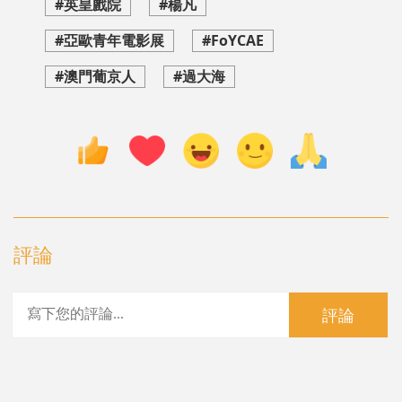
#英皇戲院
#楊凡
#亞歐青年電影展
#FoYCAE
#澳門葡京人
#過大海
評論
評論