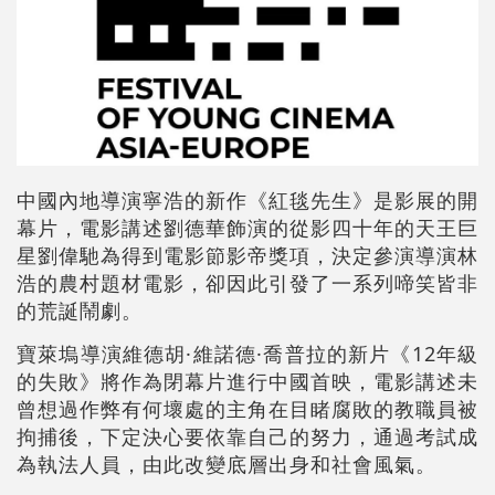
中國內地導演寧浩的新作《紅毯先生》是影展的開
幕片，電影講述劉德華飾演的從影四十年的天王巨
星劉偉馳為得到電影節影帝獎項，決定參演導演林
浩的農村題材電影，卻因此引發了一系列啼笑皆非
的荒誕鬧劇。
寶萊塢導演維德胡·維諾德
·喬普拉的新片《12年級
的失敗》將作為閉幕片進行中國首映，電影講述未
曾想過作弊有何壞處的主角在目睹腐敗的教職員被
拘捕後，下定決心要依靠自己的努力，通過考試成
為執法人員，由此改變底層出身和社會風氣。