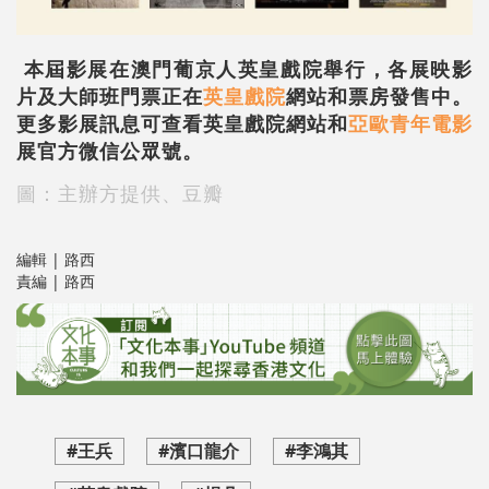
本屆影展在澳門葡京人英皇戲院舉行，各展映影
片及大師班門票正在
英皇戲院
網站和票房發售中。
更多影展訊息可查看英皇戲院網站和
亞歐青年電影
展官方微信公眾號。
圖：主辦方提供、豆瓣
編輯 | 路西
責編 | 路西
#王兵
#濱口龍介
#李鴻其