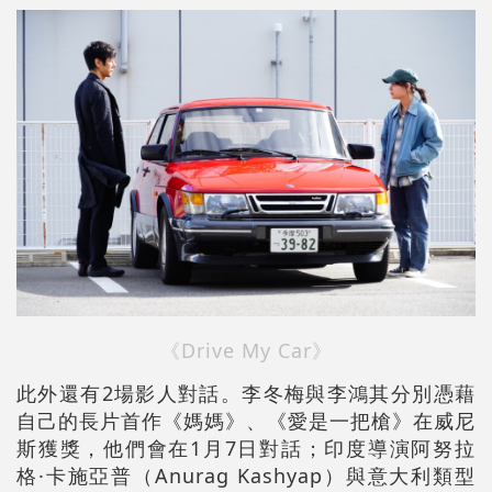
《Drive My Car》
此外還有2場影人對話。李冬梅與李鴻其分別憑藉
自己的長片首作《媽媽》、《愛是一把槍》在威尼
斯獲獎，他們會在1月7日對話；印度導演阿努拉
格·卡施亞普（Anurag Kashyap）與意大利類型