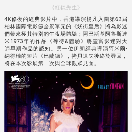
《紅毯先生》
4K修復的經典影片中，香港導演楊凡入圍第62屆
柏林國際電影節全景單元的《妖街皇后》將為影迷
們帶來極其特別的午夜場體驗；阿巴斯基阿魯斯達
米1973年的作品《等待&體驗》將豐富影迷對大
師早期作品的認知。另一位伊朗經典導演阿米爾·
納得瑞的短片《巴蘭德》，拷貝遺失後終於尋回，
將在本次影展第一次與全球觀眾見面。