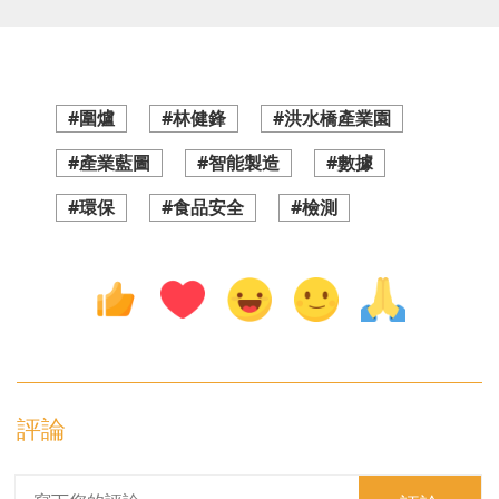
#圍爐
#林健鋒
#洪水橋產業園
#產業藍圖
#智能製造
#數據
#環保
#食品安全
#檢測
評論