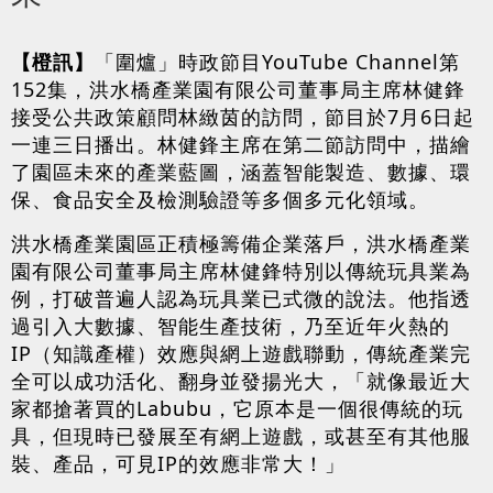
【橙訊】
「圍爐」時政節目YouTube Channel第
152集，洪水橋產業園有限公司董事局主席林健鋒
接受公共政策顧問林緻茵的訪問，節目於7月6日起
一連三日播出。林健鋒主席在第二節訪問中，描繪
了園區未來的產業藍圖，涵蓋智能製造、數據、環
保、食品安全及檢測驗證等多個多元化領域。
洪水橋產業園區正積極籌備企業落戶，洪水橋產業
園有限公司董事局主席林健鋒特別以傳統玩具業為
例，打破普遍人認為玩具業已式微的說法。他指透
過引入大數據、智能生產技術，乃至近年火熱的
IP（知識產權）效應與網上遊戲聯動，傳統產業完
全可以成功活化、翻身並發揚光大，「就像最近大
家都搶著買的Labubu，它原本是一個很傳統的玩
具，但現時已發展至有網上遊戲，或甚至有其他服
裝、產品，可見IP的效應非常大！」