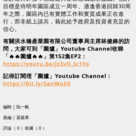
目標是待明年園區成立一周年、適逢香港回歸30周
年之際，園區內已有實體工作和實質成果正在進
行，而非紙上談兵，藉此給予政府及投資者充足的
信心。
有關洪水橋產業園有限公司董事局主席林健鋒的訪
問，大家可到「圍爐」Youtube Channel收睇
「🔥🔥圍爐🔥🔥」第152集EP2：
https://youtu.be/jz3vO_Ic1Yo
記得訂閱埋「圍爐」Youtube Channel：
https://bit.ly/3anWuIQ
編輯 | 阮一帆
責編 | 梁庭希
評論（ 0 ）
收藏（ 0 ）