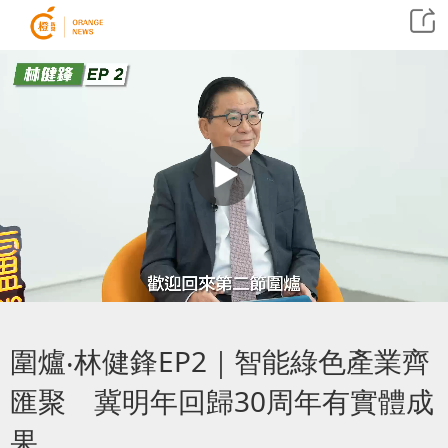
圍爐‧林健鋒EP2｜智能綠色產業齊
匯聚 冀明年回歸30周年有實體成
果