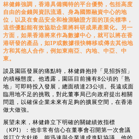
林健鋒強調，香港具備獨特的平台優勢，包括高度
自由的金錢與資訊流通、身為國際融資中心的地
位，以及在食品安全和檢測驗證方面的頂尖標準，
這些優點能有效協助企業將科研成果產業化。另一
方面，如果香港將來作為數據中心，就可以將在香
港研發的產品，如IP或數據很快轉移或傳去其他地
方和其他人合作，例如東南亞、內地、中亞、中
東。
談及園區發展的痛點時，林健鋒抱持「見招拆招」
的積極態度。他透露，園區目前擁有8公頃的「熟
地」可即時投入發展，總面積達23公頃。長遠或面
臨用地不足的挑戰，對此董事局已向政府提出相關
問題，以確保企業未來有足夠的擴展空間，在香港
做大做強。
展望未來，林健鋒立下明確的關鍵績效指標
（KPI）：他非常有信心在董事會召開第一次會議
並訂立方針後，能迅速與企業達成進駐協議。他的