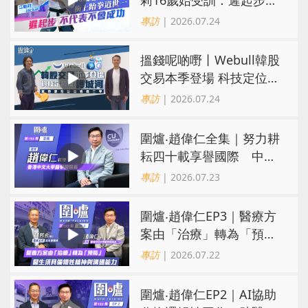
代表不會成功
專訪
| 2026.07.24
搵錢呢啲嘢丨Webull韓股
交易本季登場 科技定位成
護城河 冀登港互聯網券商
專訪
| 2026.07.24
三甲
圍爐‧趙偉仁全集｜努力耕
耘四十載享譽國際 中大
醫學院致力醫療創科造福
專訪
| 2026.07.23
病人
圍爐‧趙偉仁EP3｜醫療方
案由「治療」轉為「預
防」 醫生須具備犧牲精神
專訪
| 2026.07.22
與溝通能力
圍爐‧趙偉仁EP2｜AI協助