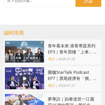
評論
編輯推薦
青年看未來·港青專題系列
EP3｜青年買樓「上車」
係咪夢？ 觀念改變居住選
專訪
| 2026.07.29
擇趨多元
圍爐StarTalk Podcast
EP7｜票尾經濟有「價」
有「市」？「短期流量」
專訪
| 2026.07.27
轉化為「經濟留量」
夢專訪｜跆拳道世一江麗
莉16歲始受訓：遲起步不