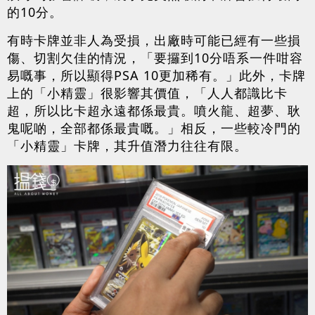
的10分。
有時卡牌並非人為受損，出廠時可能已經有一些損
傷、切割欠佳的情況，「要攞到10分唔系一件咁容
易嘅事，所以顯得PSA 10更加稀有。」此外，卡牌
上的「小精靈」很影響其價值，「人人都識比卡
超，所以比卡超永遠都係最貴。噴火龍、超夢、耿
鬼呢啲，全部都係最貴嘅。」相反，一些較冷門的
「小精靈」卡牌，其升值潛力往往有限。