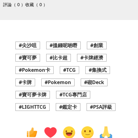
評論（ 0 ）
收藏（ 0 ）
#尖沙咀
#搵錢呢啲嘢
#創業
#寶可夢
#比卡超
#卡牌經濟
#Pokemon卡
#TCG
#集換式
#卡牌
#Pokemon
#砌Deck
#寶可夢卡牌
#TCG專門店
#LIGHTTCG
#鑑定卡
#PSA評級