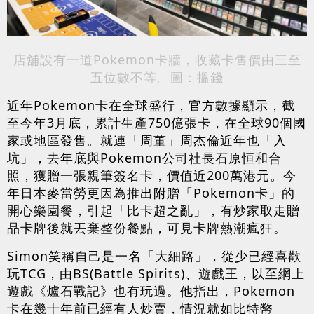
店舖設有一道Pokemon卡牆，收藏卡售價由三至
五位數不等。圖：搵錢
近年Pokemon卡在全球盛行，官方數據顯示，截
至今年3月底，累計生產750億張卡，在全球90個國
家或地區發售。就連「周董」周杰倫近年也「入
坑」，去年底與Pokemon公司社長石原恒和合
照，獲贈一張親筆簽名卡，價值近200萬港元。今
年日本麥當勞更因為推出附贈「Pokemon卡」的
開心樂園餐，引起「比卡超之亂」，有炒家取走贈
品卡牌後就丟棄整份餐點，可見卡牌熱潮瘋狂。
Simon笑稱自己是一名「大細路」，從少已經喜歡
玩TCG，由BS(Battle Spirits)、遊戲王，以至網上
遊戲《爐石戰記》也有玩過。他指出，Pokemon
卡在幾十年前已經有人炒賣，情況就如比特幣