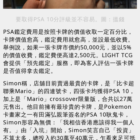
要取得PSA 10分評級並不容易。圖：搵錢
PSA鑑定費用是按照卡牌的價值收取一定百分比，
卡牌價值愈高，鑑定費用就愈高，並設最低收費。
舉例說，如果一張卡牌市價約50,000元，並以5%
的價值收費，鑑定費便高達2,500元。LIGHT TCG
會提供「預先鑑定」服務，即為客人評估一張卡牌
是否值得拿去鑑定。
Simon稱，店舖目前賣過最貴的卡牌，是「比卡超
聯乘Mario」的四連號卡，四張卡均獲得PSA 10，
加上是「Mario」crossover限量版，合共以27萬
元售出。他目前擁有最珍貴的卡牌，是Pokemon
卡畫家之一有田滿弘親筆簽名的PSA 10耿鬼卡，
Simon形容為無價：「我相信香港應該得我一個人
有。」由「入坑」開始，Simon笑言自己「投資」
不算太多，總投入約30萬至40萬元，乍看來足可抵