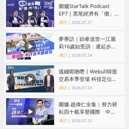
圍爐StarTalk Podcast
EP7｜票尾經濟有「價」
有「市」？「短期流量」
專訪
| 2026.07.27
轉化為「經濟留量」
夢專訪｜跆拳道世一江麗
莉16歲始受訓：遲起步不
代表不會成功
專訪
| 2026.07.24
搵錢呢啲嘢丨Webull韓股
交易本季登場 科技定位成
護城河 冀登港互聯網券商
專訪
| 2026.07.24
三甲
圍爐‧趙偉仁全集｜努力耕
耘四十載享譽國際 中大
醫學院致力醫療創科造福
專訪
| 2026.07.23
病人