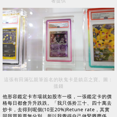
者提供
這張有田滿弘親筆簽名的耿鬼卡是鎮店之寶。圖：
搵錢
他形容鑑定卡市場就如股市一樣，一張鑑定卡的價
格每日都會升升跌跌。「我只係拎三十、四十萬去
炒卡，去得到呢個(10至20%)Retune rate，其實
同我買股票無分別，所以我覺得自己做緊嘅嘢係