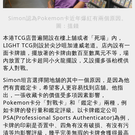
Simon認為Pokemon卡近年爆紅有兩個原因。
圖：搵錢
本港TCG店普遍開設在樓上舖或者「死場」內，
LIGHT TCG則設於尖沙咀加連威老道。店內設有一
面卡牌牆，擺放著的卡牌由數百至數萬元不等，場
內放置了比卡超同小火龍擺設，又設擺多張枱櫈供
客人對戰。
Simon坦言選擇開地舖的其中一個原因，是因為他
們有賣鑑定卡，希望客人更容易找到店舖。他指
出，一張收藏卡的價值受多項因素影響，
Pokemon卡分「對戰卡」和「鑑定卡」兩種，例
如卡牌的發行量和鑑定評級。以卡牌鑑定公司
PSA(Professional Sports Authenticator)為例，
卡牌的印刷是否置中、四角有沒有破損、有沒有污
漬等均影響評級，幾乎完美無瑕的卡牌會獲得最高