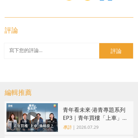
評論
評論
編輯推薦
青年看未來·港青專題系列
EP3｜青年買樓「上車」
係咪夢？ 觀念改變居住選
專訪
| 2026.07.29
擇趨多元