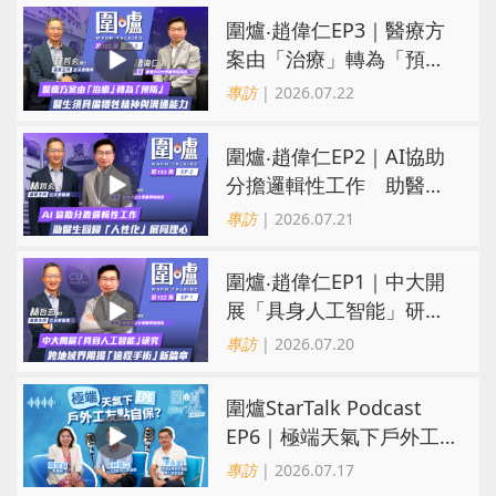
圍爐‧趙偉仁EP3｜醫療方
案由「治療」轉為「預
防」 醫生須具備犧牲精神
專訪
| 2026.07.22
與溝通能力
圍爐‧趙偉仁EP2｜AI協助
分擔邏輯性工作 助醫生
回歸「人性化」展同理心
專訪
| 2026.07.21
圍爐‧趙偉仁EP1｜中大開
展「具身人工智能」研
究 跨地域界限揭「遠程
專訪
| 2026.07.20
手術」新篇章
圍爐StarTalk Podcast
EP6｜極端天氣下戶外工
友點自保？ 切勿為趕工
專訪
| 2026.07.17
「頂硬上」