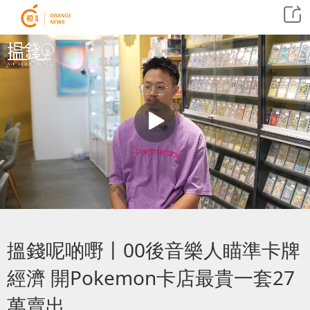
搵錢呢啲嘢丨00後音樂人瞄準卡牌
經濟 開Pokemon卡店最貴一套27
萬賣出