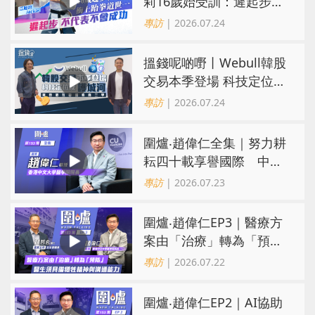
莉16歲始受訓：遲起步不
代表不會成功
專訪
| 2026.07.24
搵錢呢啲嘢丨Webull韓股
交易本季登場 科技定位成
護城河 冀登港互聯網券商
專訪
| 2026.07.24
三甲
圍爐‧趙偉仁全集｜努力耕
耘四十載享譽國際 中大
醫學院致力醫療創科造福
專訪
| 2026.07.23
病人
圍爐‧趙偉仁EP3｜醫療方
案由「治療」轉為「預
防」 醫生須具備犧牲精神
專訪
| 2026.07.22
與溝通能力
圍爐‧趙偉仁EP2｜AI協助