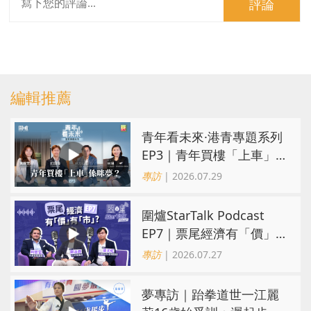
評論
編輯推薦
青年看未來·港青專題系列
EP3｜青年買樓「上車」
係咪夢？ 觀念改變居住選
專訪
| 2026.07.29
擇趨多元
圍爐StarTalk Podcast
EP7｜票尾經濟有「價」
有「市」？「短期流量」
專訪
| 2026.07.27
轉化為「經濟留量」
夢專訪｜跆拳道世一江麗