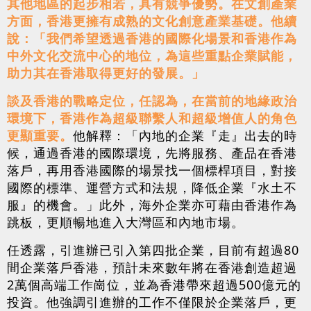
其他地區的起步相若，具有競爭優勢。在文創產業
方面，香港更擁有成熟的文化創意產業基礎。他續
說：「我們希望透過香港的國際化場景和香港作為
中外文化交流中心的地位，為這些重點企業賦能，
助力其在香港取得更好的發展。」
談及香港的戰略定位，任認為，在當前的地緣政治
環境下，香港作為超級聯繫人和超級增值人的角色
更顯重要。
他解釋：「內地的企業『走』出去的時
候，通過香港的國際環境，先將服務、產品在香港
落戶，再用香港國際的場景找一個標桿項目，對接
國際的標準、運營方式和法規，降低企業『水土不
服』的機會。」此外，海外企業亦可藉由香港作為
跳板，更順暢地進入大灣區和內地市場。
任透露，引進辦已引入第四批企業，目前有超過80
間企業落戶香港，預計未來數年將在香港創造超過
2萬個高端工作崗位，並為香港帶來超過500億元的
投資。他強調引進辦的工作不僅限於企業落戶，更