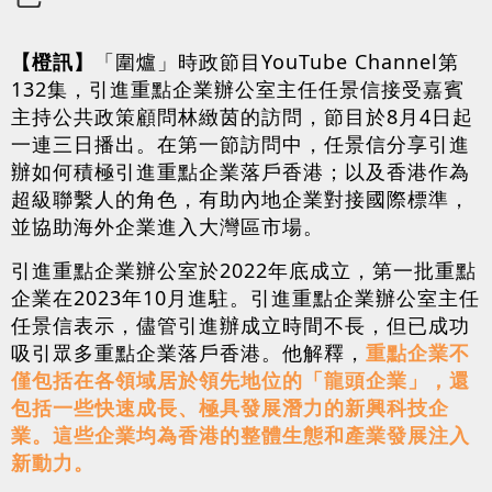
【橙訊】
「圍爐」時政節目YouTube Channel第
132集，引進重點企業辦公室主任任景信接受嘉賓
主持公共政策顧問林緻茵的訪問，節目於8月4日起
一連三日播出。在第一節訪問中，任景信分享引進
辦如何積極引進重點企業落戶香港；以及香港作為
超級聯繫人的角色，有助內地企業對接國際標準，
並協助海外企業進入大灣區市場。
引進重點企業辦公室於2022年底成立，第一批重點
企業在2023年10月進駐。引進重點企業辦公室主任
任景信表示，儘管引進辦成立時間不長，但已成功
吸引眾多重點企業落戶香港。他解釋，
重點企業不
僅包括在各領域居於領先地位的「龍頭企業」，還
包括一些快速成長、極具發展潛力的新興科技企
業。這些企業均為香港的整體生態和產業發展注入
新動力。