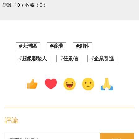
評論（ 0 ）
收藏（ 0 ）
#大灣區
#香港
#創科
#超級聯繫人
#任景信
#企業引進
評論