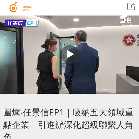
圍爐‧任景信EP1｜吸納五大領域重
點企業 引進辦深化超級聯繫人角
色