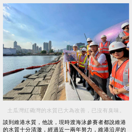
土瓜灣紅磡灣的水質已大為改善，已沒有臭味。
談到維港水質，他說，現時渡海泳參賽者都說維港
的水質十分清澈，經過近一兩年努力，維港沿岸的