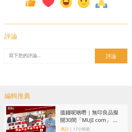
評論
評論
編輯推薦
搵錢呢啲嘢｜無印良品擬
開30間「MUJI com」 或
進駐街舖醫院 同區多店無
專訪
| 17小時前