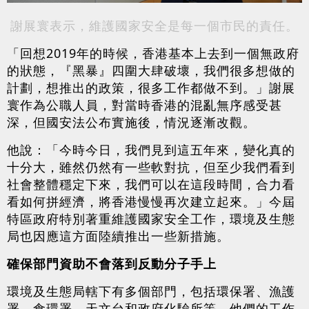
謝展寰表示，維護國家安全是每一個市民的責任。
「回想2019年的時候，香港基本上去到一個無政府
的狀態，『黑暴』四圍大肆破壞，我們很多想做的
計劃，想推出的政策，很多工作都做不到。」謝展
寰作為公職人員，對當時香港的混亂無序感受甚
深，但國安法公布實施後，情況逐漸改觀。
他說：「今時今日，我們見到這五年來，變化真的
十分大，雖然仍然有一些軟對抗，但至少我們看到
社會整體穩定下來，我們可以在這段時間，合力看
看如何拼經濟，將香港慢慢再次建立起來。」今屆
特區政府特別著重維護國家安全工作，環境及生態
局也因應這方面陸續推出一些新措施。
確保部門資助不會落到反動分子手上
環境及生態局轄下有多個部門，包括環保署、漁護
署、食環署、天文台和政府化驗所等，他們的工作