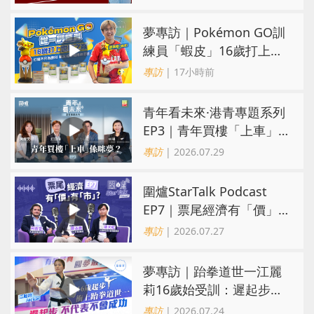
憂互搶生意
夢專訪｜Pokémon GO訓
練員「蝦皮」16歲打上世
界第一！戰友成最強後盾
專訪
| 17小時前
青年看未來·港青專題系列
EP3｜青年買樓「上車」
係咪夢？ 觀念改變居住選
專訪
| 2026.07.29
擇趨多元
圍爐StarTalk Podcast
EP7｜票尾經濟有「價」
有「市」？「短期流量」
專訪
| 2026.07.27
轉化為「經濟留量」
夢專訪｜跆拳道世一江麗
莉16歲始受訓：遲起步不
代表不會成功
專訪
| 2026.07.24