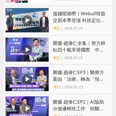
搵錢呢啲嘢丨Webull韓股
交易本季登場 科技定位成
護城河 冀登港互聯網券商
專訪
| 2026.07.24
三甲
圍爐‧趙偉仁全集｜努力耕
耘四十載享譽國際 中大
醫學院致力醫療創科造福
專訪
| 2026.07.23
病人
圍爐‧趙偉仁EP3｜醫療方
案由「治療」轉為「預
防」 醫生須具備犧牲精神
專訪
| 2026.07.22
與溝通能力
圍爐‧趙偉仁EP2｜AI協助
分擔邏輯性工作 助醫生
回歸「人性化」展同理心