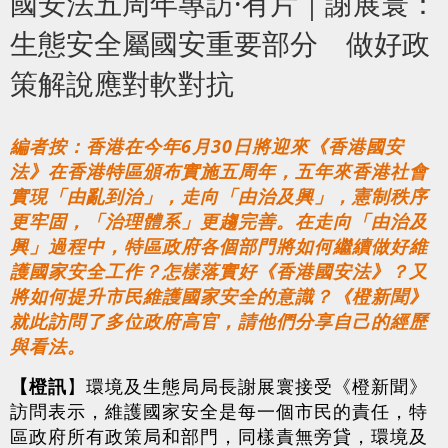
國安法五周年專訪·有片｜謝展寰：
生態安全屬國安重要部分 做好政
策解說應對軟對抗
編者按：香港在今年6月30日將迎來《香港國安
法》在香港特區頒布實施五周年，五年來香港社會
實現「由亂到治」，走向「由治及興」，憲制秩序
更牢固，「治理體系」更趨完善。在走向「由治及
興」過程中，特區政府各個部門將如何繼續做好維
護國家安全工作？怎樣落實好《香港國安法》？又
將如何提升市民維護國家安全的意識？《橙新聞》
就此訪問了多位政府高官，請他們分享自己的經歷
與看法。
【橙訊
】環境及生態局局長謝展寰接受《橙新聞》
訪問表示，維護國家安全是每一個市民的責任，特
區政府所有政策局和部門，同樣責無旁貸，環境及