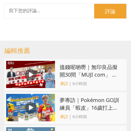
評論
編輯推薦
搵錢呢啲嘢｜無印良品擬
開30間「MUJI com」 或
進駐街舖醫院 同區多店無
專訪
| 6小時前
憂互搶生意
夢專訪｜Pokémon GO訓
練員「蝦皮」16歲打上世
界第一！戰友成最強後盾
專訪
| 6小時前