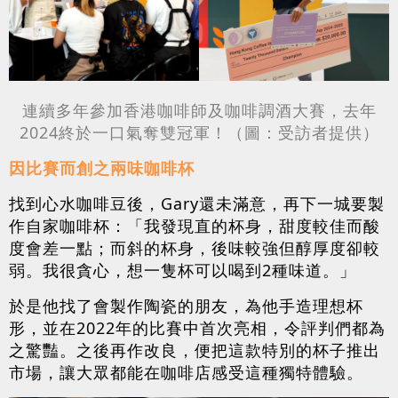
連續多年參加香港咖啡師及咖啡調酒大賽，去年
2024終於一口氣奪雙冠軍！（圖：受訪者提供）
因比賽而創之兩味咖啡杯
找到心水咖啡豆後，Gary還未滿意，再下一城要製
作自家咖啡杯：「我發現直的杯身，甜度較佳而酸
度會差一點；而斜的杯身，後味較強但醇厚度卻較
弱。我很貪心，想一隻杯可以喝到2種味道。」
於是他找了會製作陶瓷的朋友，為他手造理想杯
形，並在2022年的比賽中首次亮相，令評判們都為
之驚豔。之後再作改良，便把這款特別的杯子推出
市場，讓大眾都能在咖啡店感受這種獨特體驗。