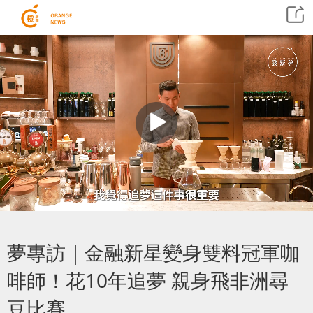
夢專訪｜金融新星變身雙料冠軍咖
啡師！花10年追夢 親身飛非洲尋
豆比賽