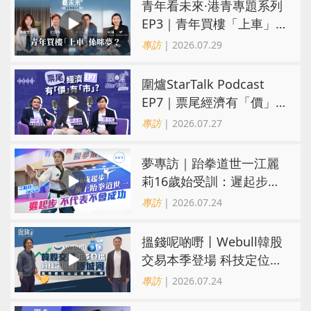
青年看未來·港青專題系列
EP3｜青年買樓「上車」
係咪夢？ 觀念改變居住選
專訪
| 2026.07.29
擇趨多元
圍爐StarTalk Podcast
EP7｜票尾經濟有「價」
有「市」？「短期流量」
專訪
| 2026.07.27
轉化為「經濟留量」
夢專訪｜跆拳道世一江麗
莉16歲始受訓：遲起步不
代表不會成功
專訪
| 2026.07.24
搵錢呢啲嘢丨Webull韓股
交易本季登場 科技定位成
護城河 冀登港互聯網券商
專訪
| 2026.07.24
三甲