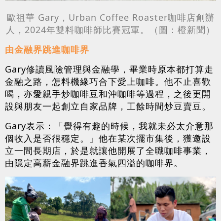
歐祖華 Gary，Urban Coffee Roaster咖啡店創辦
人，2024年雙料咖啡師比賽冠軍。（圖：橙新聞）
由金融界跳進咖啡界
Gary修讀風險管理與金融學，畢業時原本都打算走
金融之路，怎料機緣巧合下愛上咖啡。他不止喜歡
喝，亦愛親手炒咖啡豆和沖咖啡等過程，之後更開
設與朋友一起創立自家品牌，工餘時間炒豆賣豆。
Gary表示：「覺得有趣的時候，我就未必太介意那
個收入是否很穩定。」他在某次擺市集後，獲邀設
立一間長期店，於是就讓他開展了全職咖啡事業，
由隱定高薪金融界跳進香氣四溢的咖啡界。