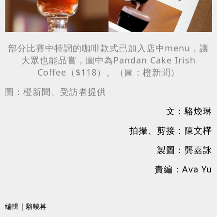
部分比賽中特調的咖啡款式已加入店中menu，讓
大眾也能品嘗，圖中為Pandan Cake Irish
Coffee（$118）。（圖：橙新聞）
圖：橙新聞、受訪者提供
文：駱煥琳
拍攝、剪接：陳文樺
製圖：龔嘉詠
責編：Ava Yu
編輯 | 駱曉苒