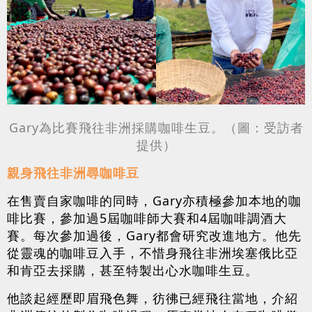
Gary為比賽飛往非洲採購咖啡生豆。（圖：受訪者
提供）
親身飛往非洲尋咖啡豆
在售賣自家咖啡的同時，Gary亦積極參加本地的咖
啡比賽，參加過5屆咖啡師大賽和4屆咖啡調酒大
賽。每次參加過後，Gary都會研究改進地方。他先
從靈魂的咖啡豆入手，不惜身飛往非洲埃塞俄比亞
和肯亞去採購，甚至特製出心水咖啡生豆。
他談起經歷即眉飛色舞，彷彿已經飛往當地，介紹