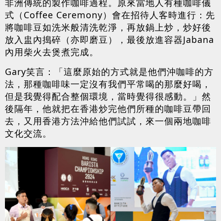
非洲傳統的製作咖啡過程。原來當地人有種咖啡儀
式（Coffee Ceremony）會在招待人客時進行：先
將咖啡豆如洗米般清洗乾淨，再放鍋上炒，炒好後
放入盅內搗碎（亦即磨豆），最後放進容器Jabana
內用柴火去煲煮完成。
Gary笑言：「這麼原始的方式就是他們沖咖啡的方
法，那種咖啡味一定沒有我們平常喝的那麼好喝，
但是我覺得配合整個環境，當時覺得很感動。」然
後隔年，他就把在香港炒完他們所種的咖啡豆帶回
去，又用香港方法沖給他們試試，來一個兩地咖啡
文化交流。