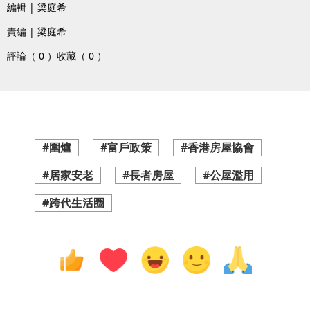
編輯 | 梁庭希
責編 | 梁庭希
評論（ 0 ）
收藏（ 0 ）
#圍爐
#富戶政策
#香港房屋協會
#居家安老
#長者房屋
#公屋濫用
#跨代生活圈