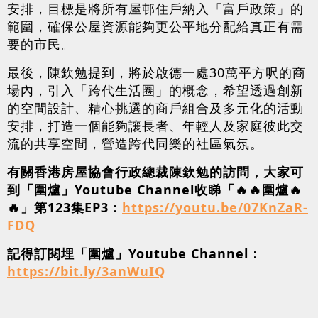
安排，目標是將所有屋邨住戶納入「富戶政策」的
範圍，確保公屋資源能夠更公平地分配給真正有需
要的市民。
最後，陳欽勉提到，將於啟德一處30萬平方呎的商
場內，引入「跨代生活圈」的概念，希望透過創新
的空間設計、精心挑選的商戶組合及多元化的活動
安排，打造一個能夠讓長者、年輕人及家庭彼此交
流的共享空間，營造跨代同樂的社區氣氛。
有關香港房屋協會行政總裁陳欽勉的訪問，大家可
到「圍爐」Youtube Channel收睇「🔥🔥圍爐🔥
🔥」第123集EP3：
https://youtu.be/07KnZaR-
FDQ
記得訂閱埋「圍爐」Youtube Channel：
https://bit.ly/3anWuIQ