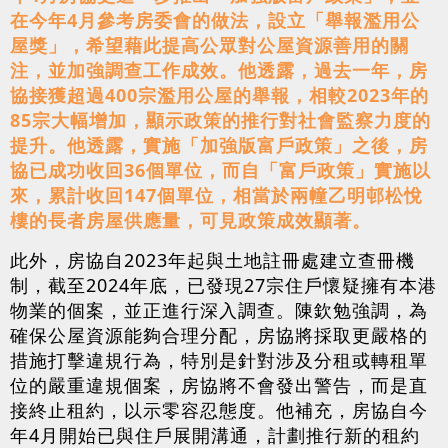
在今年4月參考房委會的做法，設立「舉報濫用公
屋獎」，希望藉此提高公眾對公屋資源善用的關
注，並加強調查工作成效。他透露，過去一年，房
協接獲超過400宗濫用公屋的舉報，相較2023年的
85宗大幅增加，顯示政策的推行對社會監察力度的
提升。他透露，實施「加強版富戶政策」之後，房
協已成功收回36個單位，而自「富戶政策」實施以
來，累計收回147個單位，相當於兩幢乙明邨松悅
樓的長者房屋供應量，可見政策成效顯著。
此外，房協自2023年起與土地註冊處建立查冊機
制，截至2024年底，已發現27宗住戶懷疑擁有本港
物業的個案，並正進行深入調查。陳欽勉強調，為
確保公屋資源能夠合理分配，房協將採取更嚴格的
措施打擊違規行為，特別是針對涉及分租或轉租單
位的嚴重違規個案，房協將不會發出警告，而是直
接終止租約，以示零容忍態度。他補充，房協自今
年4月開始已與住戶展開溝通，計劃推行新的租約