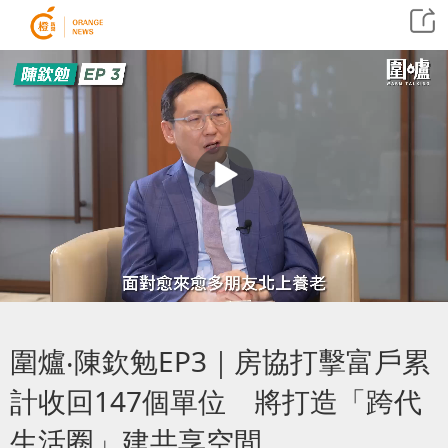
圍爐‧陳欽勉EP3｜房協打擊富戶累
計收回147個單位 將打造「跨代
生活圈」建共享空間