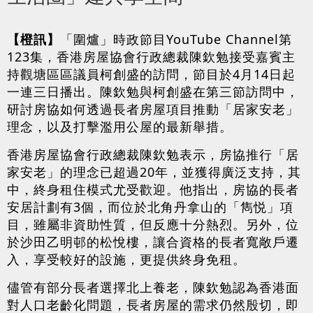
【橙訊】
「圍爐」時政節目YouTube Channel第
123集，香港房屋協會行政總裁陳欽勉接受嘉賓主
持觀塘區區議員柯創盛的訪問，節目於4月14日起
一連三日播出。陳欽勉與柯創盛在第三節訪問中，
研討房協如何透過長者房屋項目推動「居家安老」
理念，以及打擊濫用公屋的最新舉措。
香港房屋協會行政總裁陳欽勉表示，房協推行「居
家安老」的理念已超過20年，並獲得廣泛支持，其
中，終身租住模式尤受歡迎。他指出，房協的長者
安居計劃有3個，而位於北角丹拿山的「雋悦」項
目，雖屬非資助性質，但反應十分熱烈。另外，位
於沙田乙明邨的松悅樓，讓合資格的長者寬敞戶遷
入，享受較好的設施，更提供終身免租。
儘管有部分長者選擇北上養老，陳欽勉認為香港面
對人口老齡化問題，長者房屋的需求仍然殷切，即