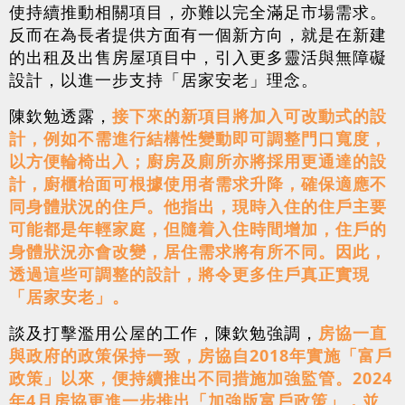
使持續推動相關項目，亦難以完全滿足市場需求。
反而在為長者提供方面有一個新方向，就是在新建
的出租及出售房屋項目中，引入更多靈活與無障礙
設計，以進一步支持「居家安老」理念。
陳欽勉透露，
接下來的新項目將加入可改動式的設
計，例如不需進行結構性變動即可調整門口寬度，
以方便輪椅出入；廚房及廁所亦將採用更通達的設
計，廚櫃枱面可根據使用者需求升降，確保適應不
同身體狀況的住戶。他指出，現時入住的住戶主要
可能都是年輕家庭，但隨着入住時間增加，住戶的
身體狀況亦會改變，居住需求將有所不同。因此，
透過這些可調整的設計，將令更多住戶真正實現
「居家安老」。
談及打擊濫用公屋的工作，陳欽勉強調，
房協一直
與政府的政策保持一致，房協自2018年實施「富戶
政策」以來，便持續推出不同措施加強監管。2024
年4月房協更進一步推出「加強版富戶政策」，並