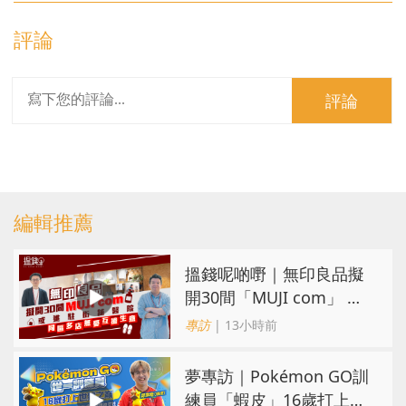
評論
評論
編輯推薦
搵錢呢啲嘢｜無印良品擬
開30間「MUJI com」 或
進駐街舖醫院 同區多店無
專訪
| 13小時前
憂互搶生意
夢專訪｜Pokémon GO訓
練員「蝦皮」16歲打上世