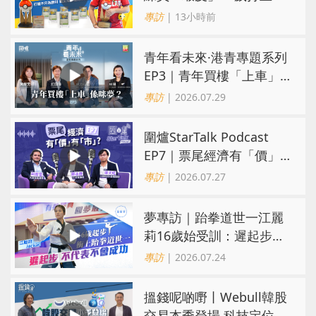
界第一！戰友成最強後盾
專訪
| 13小時前
青年看未來·港青專題系列
EP3｜青年買樓「上車」
係咪夢？ 觀念改變居住選
專訪
| 2026.07.29
擇趨多元
圍爐StarTalk Podcast
EP7｜票尾經濟有「價」
有「市」？「短期流量」
專訪
| 2026.07.27
轉化為「經濟留量」
夢專訪｜跆拳道世一江麗
莉16歲始受訓：遲起步不
代表不會成功
專訪
| 2026.07.24
搵錢呢啲嘢丨Webull韓股
交易本季登場 科技定位成