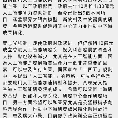
能企業，以至政府部門，政府去年10月推出30億元
人工智能算力資助計劃，至今已批出9個不同項
目，涵蓋學界大語言模型、新物料及生物醫藥的研
發，希望透過資助促進超算中心算力並推動中下游
成果轉化。
黃志光強調，即使政府財政緊絀，但仍預留10億元
成立香港人工智能研發院，投入科創發展的資金和
支持一點也沒有減少，尤其是在人工智能方面，因
為人工智能是發展新質生產力一個非常重要的因
素，可以惠及各行各業。而國家在「十四五」規劃
中，亦提出「人工智能+」的策略，可見各行各業
都要應用人工智能加速轉型和提升。黃志光又指，
香港人工智能研發院的成立，希望可以鞏固上游研
究基礎，例如和大專院校、研發中心合作研發項
目，另一方面希望可以和業界尤其是公營機構或創
科業界合作，推動中下游研發成果轉化應用於行
業，惠及廣大市民。目前數字政策辦公室正積極進