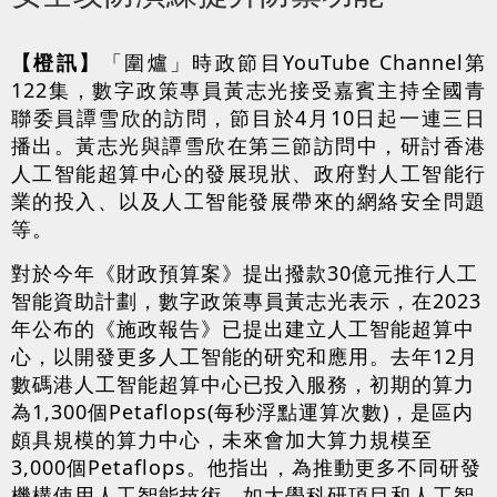
【橙訊】
「圍爐」時政節目YouTube Channel第
122集，數字政策專員黃志光接受嘉賓主持全國青
聯委員譚雪欣的訪問，節目於4月10日起一連三日
播出。黃志光與譚雪欣在第三節訪問中，研討香港
人工智能超算中心的發展現狀、政府對人工智能行
業的投入、以及人工智能發展帶來的網絡安全問題
等。
對於今年《財政預算案》提出撥款30億元推行人工
智能資助計劃，數字政策專員黃志光表示，在2023
年公布的《施政報告》已提出建立人工智能超算中
心，以開發更多人工智能的研究和應用。去年12月
數碼港人工智能超算中心已投入服務，初期的算力
為1,300個Petaflops(每秒浮點運算次數)，是區内
頗具規模的算力中心，未來會加大算力規模至
3,000個Petaflops。他指出，為推動更多不同研發
機構使用人工智能技術，如大學科研項目和人工智