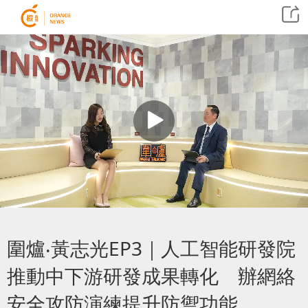
圍爐‧黃志光EP3｜人工智能研發院
推動中下游研發成果轉化 辦網絡
安全攻防演練提升防禦功能