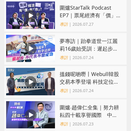
圍爐StarTalk Podcast
EP7｜票尾經濟有「價」
有「市」？「短期流量」
專訪
| 2026.07.27
轉化為「經濟留量」
夢專訪｜跆拳道世一江麗
莉16歲始受訓：遲起步不
代表不會成功
專訪
| 2026.07.24
搵錢呢啲嘢丨Webull韓股
交易本季登場 科技定位成
護城河 冀登港互聯網券商
專訪
| 2026.07.24
三甲
圍爐‧趙偉仁全集｜努力耕
耘四十載享譽國際 中大
醫學院致力醫療創科造福
專訪
| 2026.07.23
病人