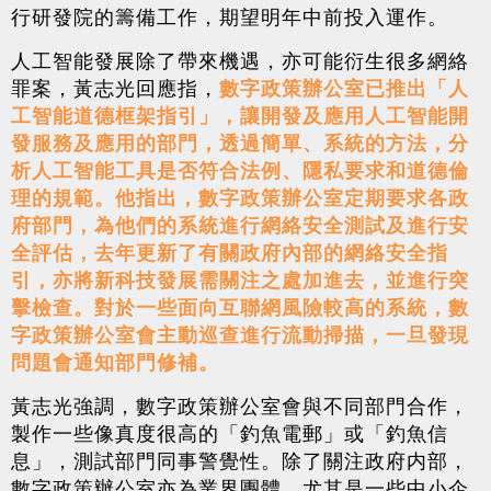
行研發院的籌備工作，期望明年中前投入運作。
人工智能發展除了帶來機遇，亦可能衍生很多網絡
罪案，黃志光回應指，
數字政策辦公室已推出「人
工智能道德框架指引」，讓開發及應用人工智能開
發服務及應用的部門，透過簡單、系統的方法，分
析人工智能工具是否符合法例、隱私要求和道德倫
理的規範。他指出，數字政策辦公室定期要求各政
府部門，為他們的系統進行網絡安全測試及進行安
全評估，去年更新了有關政府內部的網絡安全指
引，亦將新科技發展需關注之處加進去，並進行突
擊檢查。對於一些面向互聯網風險較高的系統，數
字政策辦公室會主動巡查進行流動掃描，一旦發現
問題會通知部門修補。
黃志光強調，數字政策辦公室會與不同部門合作，
製作一些像真度很高的「釣魚電郵」或「釣魚信
息」，測試部門同事警覺性。除了關注政府内部，
數字政策辦公室亦為業界團體，尤其是一些中小企