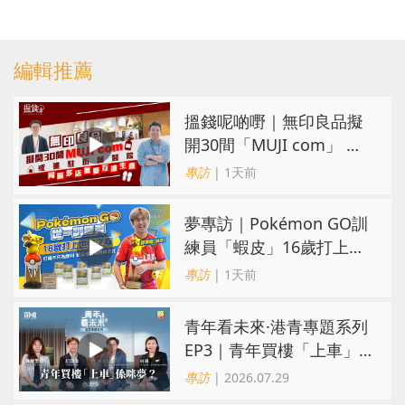
編輯推薦
搵錢呢啲嘢｜無印良品擬
開30間「MUJI com」 或
進駐街舖醫院 同區多店無
專訪
| 1天前
憂互搶生意
夢專訪｜Pokémon GO訓
練員「蝦皮」16歲打上世
界第一！戰友成最強後盾
專訪
| 1天前
青年看未來·港青專題系列
EP3｜青年買樓「上車」
係咪夢？ 觀念改變居住選
專訪
| 2026.07.29
擇趨多元