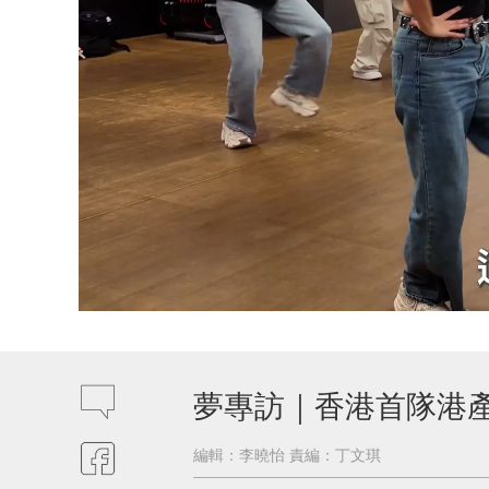
夢專訪｜香港首隊港產
編輯：李曉怡
責編：丁文琪