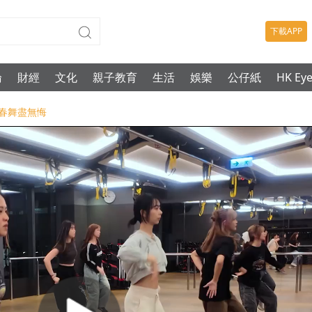
下載APP
論
財經
文化
親子教育
生活
娛樂
公仔紙
HK Ey
青春舞盡無悔