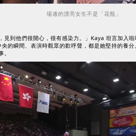
場邊的
漂亮女生
不是「花瓶」
，見到他們很開心，很有感染力。」Kaya 坦言加入
球場中央的瞬間、表演時觀眾的歡呼聲，都是她堅持的養
事。