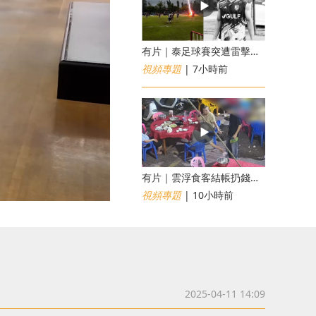
有片｜泰足球賽突遭雷擊釀1死12傷 24歲球員被閃電劈中亡
視頻專題
| 7小時前
​有片｜雲浮食客結帳扔錢落地施辱 店員找贖時還施彼身獲老闆肯定
視頻專題
| 10小時前
2025-04-11 14:09