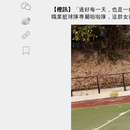
【橙訊】
「過好每一天，也是一
職業籃球隊專屬啦啦隊，這群女