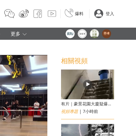
爆料
登入
e
更多
相關視頻
有片｜豪景花園大廈疑爆消防喉 後樓梯慘變瀑布
視頻專題
| 7小時前