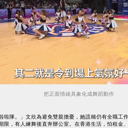
把正面情緒具象化成舞蹈動作
啦啦隊。」文欣為避免雙親擔憂，她謊稱仍有全職工
限，有人練舞後直奔辦公室。在香港生活，怕租金、怕百