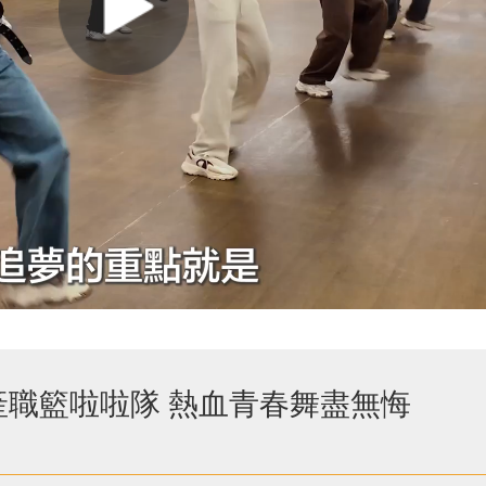
職籃啦啦隊 熱血青春舞盡無悔