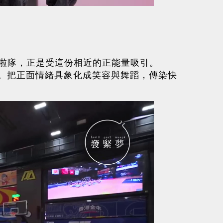
啦啦隊，正是受這份相近的正能量吸引。
分。把正面情緒具象化成笑容與舞蹈，傳染快