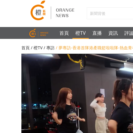
首頁
橙TV
直播
資訊
評
首頁
/
橙TV
/
專訪
/ 夢專訪-香港首隊港產職籃啦啦隊-熱血