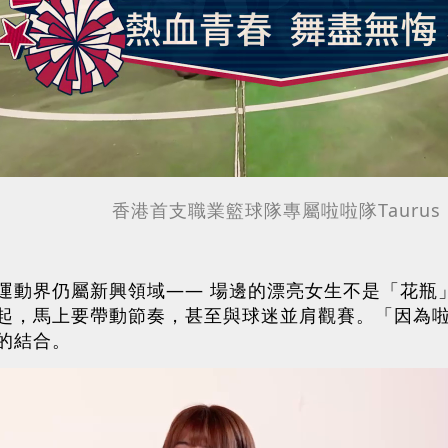
香港首支職業籃球隊專屬啦啦隊Taurus
動界仍屬新興領域—— 場邊的漂亮女生不是「花瓶」。
起，馬上要帶動節奏，甚至與球迷並肩觀賽。「因為
的結合。