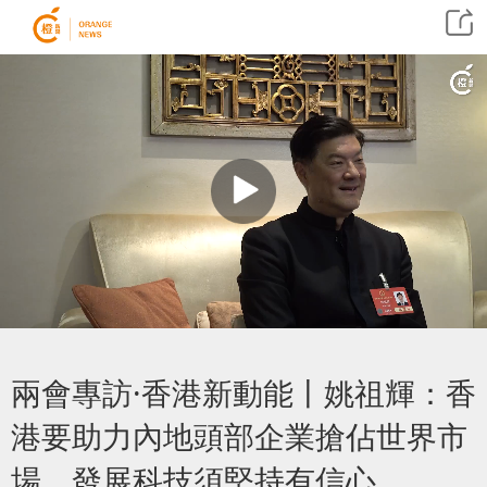
兩會專訪·香港新動能丨姚祖輝：香
港要助力內地頭部企業搶佔世界市
場 發展科技須堅持有信心