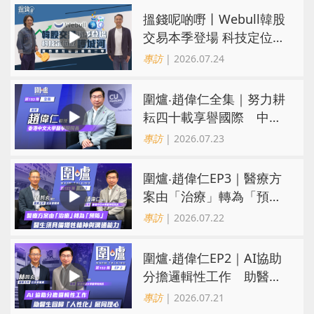
搵錢呢啲嘢丨Webull韓股
交易本季登場 科技定位成
護城河 冀登港互聯網券商
專訪
| 2026.07.24
三甲
圍爐‧趙偉仁全集｜努力耕
耘四十載享譽國際 中大
醫學院致力醫療創科造福
專訪
| 2026.07.23
病人
圍爐‧趙偉仁EP3｜醫療方
案由「治療」轉為「預
防」 醫生須具備犧牲精神
專訪
| 2026.07.22
與溝通能力
圍爐‧趙偉仁EP2｜AI協助
分擔邏輯性工作 助醫生
回歸「人性化」展同理心
專訪
| 2026.07.21