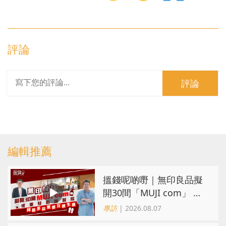
評論
評論
編輯推薦
搵錢呢啲嘢｜無印良品擬
開30間「MUJI com」 或
進駐街舖醫院 同區多店無
專訪
| 2026.08.07
憂互搶生意