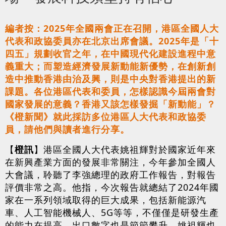
編者按：2025年全國兩會正在召開，港區全國人大
代表和政協委員亦在北京出席會議。2025年是「十
四五」規劃收官之年，在中國現代化建設進程中意
義重大；而塑造經濟發展新動能新優勢，在創新創
造中推動香港由治及興，則是中央對香港提出的新
課題。各位港區代表和委員，怎樣認識今屆兩會對
國家發展的意義？香港又該怎樣發掘「新動能」？
《橙新聞》就此採訪多位港區人大代表和政協委
員，請他們與讀者進行分享。
【
橙訊
】港區全國人大代表姚祖輝對於國家近年來
在新興產業方面的發展非常關注，今年參加全國人
大會議，聆聽了李強總理的政府工作報告，對報告
評價非常之高。他指，今次報告就總結了2024年國
家在一系列領域取得的巨大成果，包括新能源汽
車、人工智能機械人、5G等等，不僅僅是研發生產
的能力在提高，出口數字也是節節攀升。姚祖輝也