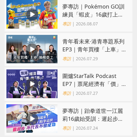
夢專訪｜Pokémon GO訓
練員「蝦皮」16歲打上世
界第一！戰友成最強後盾
專訪
| 2026.08.07
青年看未來·港青專題系列
EP3｜青年買樓「上車」
係咪夢？ 觀念改變居住選
專訪
| 2026.07.29
擇趨多元
圍爐StarTalk Podcast
EP7｜票尾經濟有「價」
有「市」？「短期流量」
專訪
| 2026.07.27
轉化為「經濟留量」
夢專訪｜跆拳道世一江麗
莉16歲始受訓：遲起步不
代表不會成功
專訪
| 2026.07.24