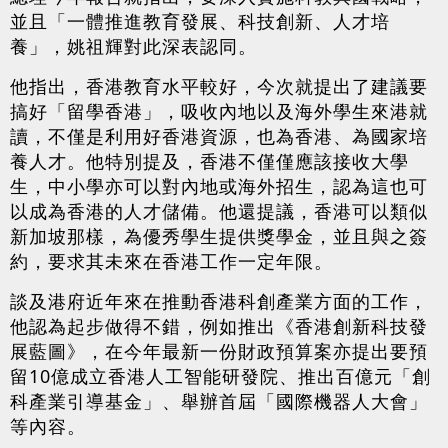
並且「一體推進教育發展、科技創新、人才培
養」，姚祖輝對此深表認同。
他指出，香港教育水平較好，今次就提出了建議要
搞好「留學香港」，吸收內地以及海外學生來港就
讀，不僅是利用好香港資源，也為香港、為國家培
養人才。他特別提及，香港不僅僅應該接收大學
生，中小學亦可以對內地或海外招生，認為這也可
以成為香港的人才儲備。他還提議，香港可以類似
新加坡那樣，為優秀學生提供獎學金，並且與之簽
約，要求其未來在香港工作一定年限。
談及港府近年來在推動香港科創產業方面的工作，
他認為起步做得不錯，例如推出《香港創新科技發
展藍圖》，在今年最新一份財政預算案亦提出要預
留10億成立香港人工智能研發院、推出百億元「創
科產業引導基金」、舉辦首屆「國際機器人大會」
等內容。