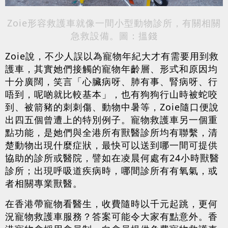
Zoie形容救護車就像一間小型動物診所，有關相關
急救設備。圖：搵錢
Zoie說，不少人誤以為寵物年紀大才有需要用到救
護車，其實她們接觸的寵物年齡層、形式和原因均
十分廣闊，笑言「心臟病呀、肺有事、腎病呀、行
唔到，呢啲就比較基本」，也有狗狗行山時被蛇咬
到、被箭豬的刺刺傷、動物中暑等，Zoie隨口便說
出四五個曾遭上的特別例子。寵物救護車另一個重
點功能，是她們與全港所有獸醫診所均有聯繫，清
楚動物出現什麼症狀，最快可以送到哪一間可提供
協助的診所或醫院，譬如在凌晨何處有24小時獸醫
診所；出現呼吸道疾病時，哪間診所有有氧氣，或
者相關專業獸醫。
在香港帶寵物看醫生，收費隨時以千元起跳，更何
況寵物救護車服務？答案可能令大家有點意外。香