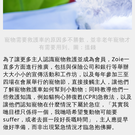
寵物需要救護車的原因多不勝數，並非老年寵物才
有需要用到。圖：搵錢
為了讓更多主人認識寵物救護並成為會員，Zoie一
直多方面進行推廣，包括與保險公司和銀行等舉辦
大大小小的宣傳活動和工作坊，以及每年參加三至
四場在會展舉行的寵物節，直接接觸主人，讓他們
了解寵物救護車如何幫到小動物；同時教導他們一
些救護知識，例如貓狗心肺復甦(CPR)急救法，以及
讓他們認知寵物在什麼情況下屬於急症，「其實我
哋目標只係得一個，我哋唔希望隻動物可能要
suffer，或者去捱一段好長嘅時間」，主人應提早
做好準備，而非出現緊急情況才臨急抱佛腳。