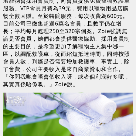
港寵物會採用會員制，向會員提供免費寵物救護車
服務。VIP會員月費為39元，費用以寵物用品店購
物全數回贈。至於轉院服務，每次收費為600元。
目前公司已徵集超過6萬名會員，且數字仍在增
長；平均每月處理250至320宗個案。Zoie強調無
論是否會員，她們都會提供醫療協助。採用會員制
的主要目的，是希望更加了解寵物主人集中哪一
區，以調配救護車，從而縮短抵達時間，同時按照
會員人數，判斷是否需要增加救護車。事實上，除
了會費，公司主要收入是來自商業贊助和合作。
「你問我哋會唔會個收入呀，或者個利潤好多呢，
其實真係唔係嘅。」Zoie說。