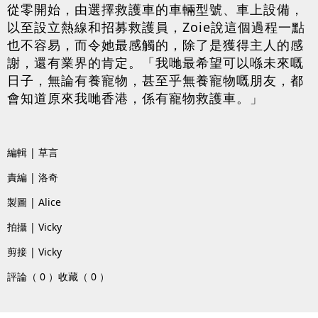
從零開始，由選擇救護車的車輛型號、車上設備，
以至設立熱線和招募救護員，Zoie說這個過程一點
也不容易，而令她最感觸的，除了是獲得主人的感
謝，還有業界的肯定。「我哋最希望可以喺未來嘅
日子，無論有養寵物，甚至乎無養寵物嘅朋友，都
會知道原來我哋香港，係有寵物救護車。」
編輯 | 草言
責編 | 洛奇
製圖 | Alice
拍攝 | Vicky
剪接 | Vicky
評論（ 0 ）
收藏（ 0 ）