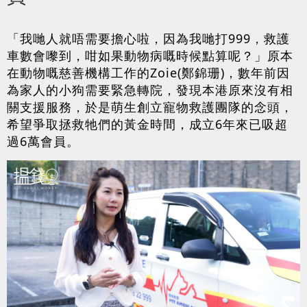
「我哋人就唔需要擔心啦，因為我哋打999，救護
車數會嚟到，咁如果動物病嘅時候點算呢？」原本
在動物嘅慈善機構工作的Zoie(鄭錦珊)，數年前因
為家人的小狗需要緊急轉院，發現本港原來沒有相
關支援服務，於是萌生創立寵物救護團隊的念頭，
希望爭取拯救牠們的黃金時間，成立6年來已吸超
過6萬會員。