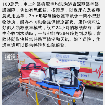
100萬元，車上的醫療配備均諮詢過資深獸醫等醫
護團隊，例如有氧氣箱、擔架床，以過床布及各種
急救用品等，Zoie形容每輛救護車就像一間小型動
物診所，能為不同動物提供醫療需要。運作模式也
類似人類救護車模式，設立24小時的救護熱線，當
中心收到求助時，一般都能在28分鐘趕到現場，實
際時間取決於當時路面情況和天氣。除了送院，救
護車還可以提供轉院和出院服務。