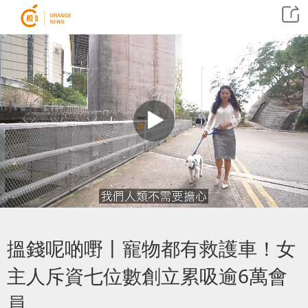
搵錢呢啲嘢丨寵物都有救護車！女
主人斥資七位數創立累吸逾6萬會
員