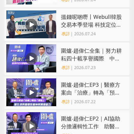
搵錢呢啲嘢丨Webull韓股
交易本季登場 科技定位成
護城河 冀登港互聯網券商
專訪
| 2026.07.24
三甲
圍爐‧趙偉仁全集｜努力耕
耘四十載享譽國際 中大
醫學院致力醫療創科造福
專訪
| 2026.07.23
病人
圍爐‧趙偉仁EP3｜醫療方
案由「治療」轉為「預
防」 醫生須具備犧牲精神
專訪
| 2026.07.22
與溝通能力
圍爐‧趙偉仁EP2｜AI協助
分擔邏輯性工作 助醫生