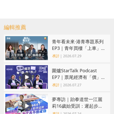
編輯推薦
青年看未來·港青專題系列
EP3｜青年買樓「上車」
係咪夢？ 觀念改變居住選
專訪
| 2026.07.29
擇趨多元
圍爐StarTalk Podcast
EP7｜票尾經濟有「價」
有「市」？「短期流量」
專訪
| 2026.07.27
轉化為「經濟留量」
夢專訪｜跆拳道世一江麗
莉16歲始受訓：遲起步不
代表不會成功
專訪
| 2026.07.24