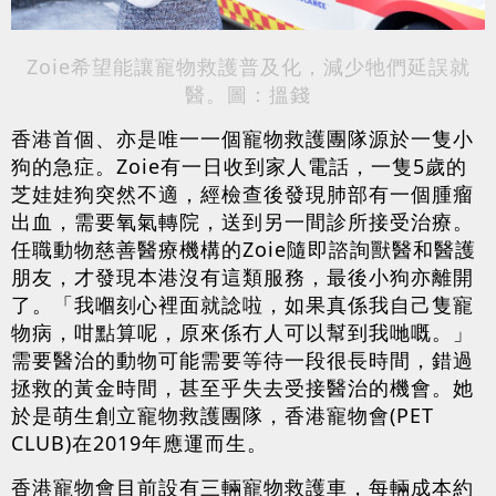
Zoie希望能讓寵物救護普及化，減少牠們延誤就
醫。圖：搵錢
香港首個、亦是唯一一個寵物救護團隊源於一隻小
狗的急症。Zoie有一日收到家人電話，一隻5歲的
芝娃娃狗突然不適，經檢查後發現肺部有一個腫瘤
出血，需要氧氣轉院，送到另一間診所接受治療。
任職動物慈善醫療機構的Zoie隨即諮詢獸醫和醫護
朋友，才發現本港沒有這類服務，最後小狗亦離開
了。「我嗰刻心裡面就諗啦，如果真係我自己隻寵
物病，咁點算呢，原來係冇人可以幫到我哋嘅。」
需要醫治的動物可能需要等待一段很長時間，錯過
拯救的黃金時間，甚至乎失去受接醫治的機會。她
於是萌生創立寵物救護團隊，香港寵物會(PET
CLUB)在2019年應運而生。
香港寵物會目前設有三輛寵物救護車，每輛成本約