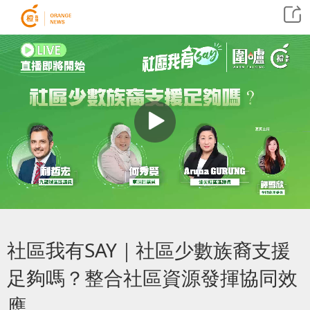
社區我有SAY｜社區少數族裔支援
足夠嗎？整合社區資源發揮協同效
應