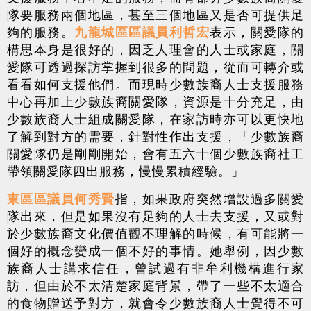
隊要服務兩個地區，甚至三個地區又是否可提供足
夠的服務。
九龍城區區議員利哲宏
表示，關愛隊的
構思本身是很好的，因乏人理會的人士或家庭，關
愛隊可透過探訪掌握到很多的問題，從而可轉介或
看看如何支援他們。而現時少數族裔人士支援服務
中心再加上少數族裔關愛隊，資源是十分充足，由
少數族裔人士組成關愛隊，在家訪時亦可以更快地
了解到對方的需要，針對性作出支援，「少數族裔
關愛隊仍是剛剛開始，會有五六十個少數族裔社工
帶領關愛隊四出服務，慢慢累積經驗。」
東區區議員何秀賢
指，如果政府突然增設過多關愛
隊出來，但是如果沒有足夠的人士去支援，又或對
於少數族裔文化價值觀不理解的時候，有可能將一
個好的概念變成一個不好的事情。她舉例，因少數
族裔人士講求信任，曾試過有非牟利機構進行家
訪，但由於不太清楚家庭背景，帶了一些不太適合
的食物贈送予對方，就會令少數族裔人士覺得不可