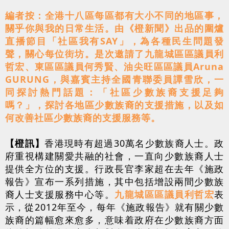
編者按：全港十八區每區都有大小不同的地區事，
關乎你與我的日常生活。由《橙新聞》出品的圍爐
直播節目「社區我有SAY」，為各種民生問題發
聲，關心每位街坊。是次邀請了九龍城區區議員利
哲宏、東區區議員何秀賢、油尖旺區區議員Aruna
GURUNG，與嘉賓主持全國青聯委員譚雪欣，一
同探討熱門話題：「社區少數族裔支援足夠
嗎？」，探討各地區少數族裔的支援措施，以及如
何改善社區少數族裔的支援服務等。
【橙訊】
香港現時有超過30萬名少數族裔人士。政
府重視構建關愛共融的社會，一直向少數族裔人士
提供全方位的支援。行政長官李家超在去年《施政
報告》宣布一系列措施，其中包括增設兩間少數族
裔人士支援服務中心等。
九龍城區區議員利哲宏
表
示，從2012年至今，每年
《施政報告》
就有關少數
族裔的篇幅愈來愈多，意味着政府在少數族裔方面