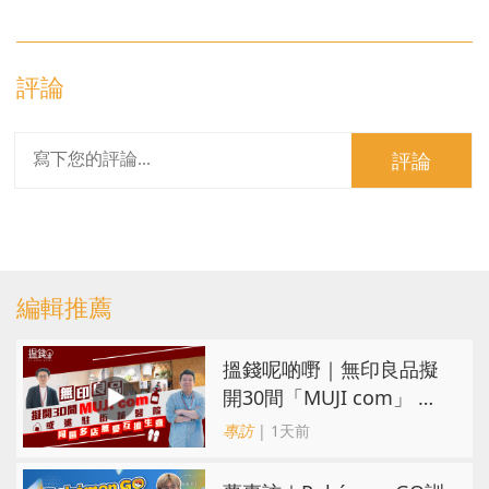
評論
評論
編輯推薦
搵錢呢啲嘢｜無印良品擬
開30間「MUJI com」 或
進駐街舖醫院 同區多店無
專訪
| 1天前
憂互搶生意