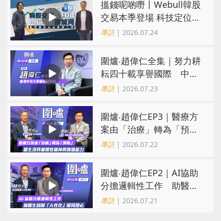
搵錢呢啲嘢丨Webull韓股
交易本季登場 科技定位成
護城河 冀登港互聯網券商
專訪
| 2026.07.24
三甲
圍爐‧趙偉仁全集｜努力耕
耘四十載享譽國際 中大
醫學院致力醫療創科造福
專訪
| 2026.07.23
病人
圍爐‧趙偉仁EP3｜醫療方
案由「治療」轉為「預
防」 醫生須具備犧牲精神
專訪
| 2026.07.22
與溝通能力
圍爐‧趙偉仁EP2｜AI協助
分擔邏輯性工作 助醫生
回歸「人性化」展同理心
專訪
| 2026.07.21