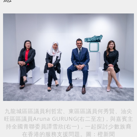
九龍城區區議員利哲宏、東區區議員何秀賢、油尖
旺區區議員Aruna GURUNG(右二至左)，與嘉賓主
持全國青聯委員譚雪欣(右一)，一起探討少數族裔
在香港的服務支援問題。圖：橙新聞