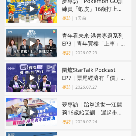
夢專訪｜Pokémon GO訓
練員「蝦皮」16歲打上世
界第一！戰友成最強後盾
專訪
| 1天前
青年看未來·港青專題系列
EP3｜青年買樓「上車」
係咪夢？ 觀念改變居住選
專訪
| 2026.07.29
擇趨多元
圍爐StarTalk Podcast
EP7｜票尾經濟有「價」
有「市」？「短期流量」
專訪
| 2026.07.27
轉化為「經濟留量」
夢專訪｜跆拳道世一江麗
莉16歲始受訓：遲起步不
代表不會成功
專訪
| 2026.07.24