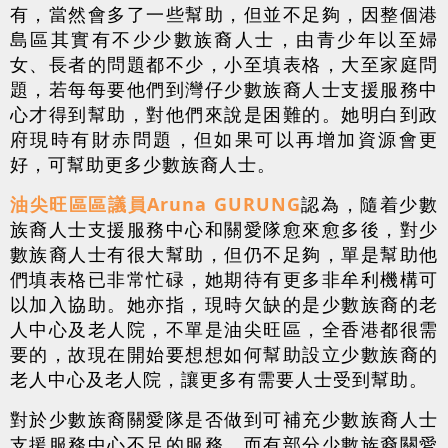
有，當然會多了一些幫助，但並不足夠，因整個港
島區其實有不少少數族裔人士，由青少年以至婦
女、長者的問題都不少，小至填表格，大至家庭問
題，若每每要他們到灣仔少數族裔人士支援服務中
心才得到幫助，對他們來說是困難的。她明白到政
府現時有財赤問題，但如果可以再增加資源會更
好，可幫助更多少數族裔人士。
油尖旺區區議員Aruna GURUNG
認為，隨着少數
族裔人士支援服務中心和關愛隊愈來愈多後，對少
數族裔人士有很大幫助，但仍不足夠，單是幫助他
們填表格已非常忙碌，她期待有更多非牟利機構可
以加入協助。她亦指，現時欠缺的是少數族裔的老
人中心及老人院，不單是油尖旺區，全香港都很需
要的，故現在開始要想想如何幫助設立少數族裔的
老人中心及老人院，讓更多有需要人士受到幫助。
對於少數族裔關愛隊是否做到可補充少數族裔人士
支援服務中心不足的服務，而有部分少數族裔關愛