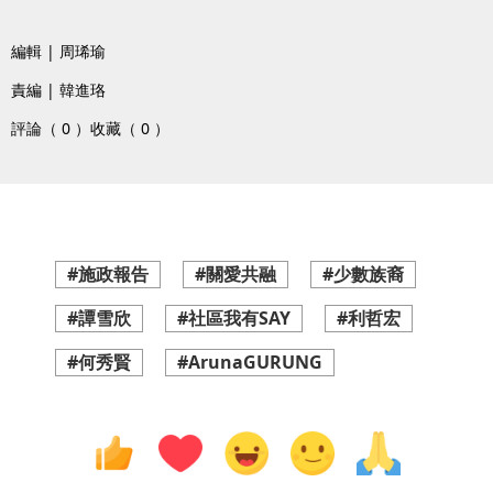
編輯 | 周琋瑜
責編 | 韓進珞
評論（ 0 ）
收藏（ 0 ）
#施政報告
#關愛共融
#少數族裔
#譚雪欣
#社區我有SAY
#利哲宏
#何秀賢
#ArunaGURUNG