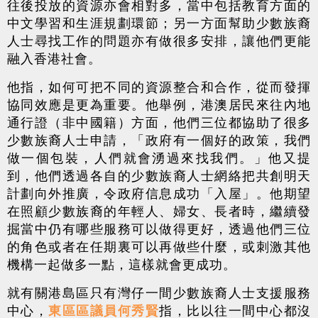
往後投放的資源亦會相對多，當中包括教育方面的
中文學習和生涯規劃環節；另一方面幫助少數族裔
人士尋找工作的問題亦有做很多安排，讓他們更能
融入香港社會。
他指，如何可把不同的資源整合和合作，從而發揮
協同效應是更為重要。他舉例，港澳居民來往內地
通行證（非中國籍）方面，他們三位都協助了很多
少數族裔人士申請，「政府有一個好的政策，我們
做一個包裝，人們就會湧過來找我們。」他又提
到，他們透過各自的少數族裔人士網絡把共創明天
計劃向外推廣，令政府信息成功「入屋」。他期望
在照顧少數族裔的年輕人、婦女、長者時，繼續發
掘當中仍有哪些服務可以做得更好，透過他們三位
的角色或者在任期裏可以再做些什麼，或刺激其他
機構一起做多一點，這樣就會更成功。
就有關港島區只有灣仔一間少數族裔人士支援服務
中心，
東區區議員何秀賢
指，比以往一間中心都沒