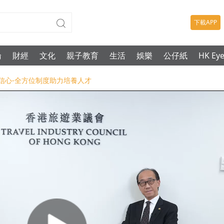
下載APP
論
財經
文化
親子教育
生活
娛樂
公仔紙
HK Ey
塑行業信心-全方位制度助力培養人才