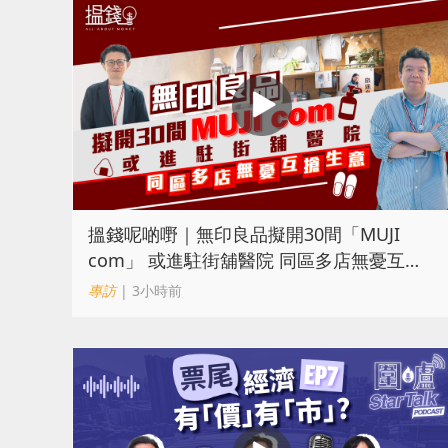
搵錢呢啲嘢｜無印良品擬開30間「MUJI
com」 或進駐街舖醫院 同區多店無憂互搶
生意
專訪
| 3小時前