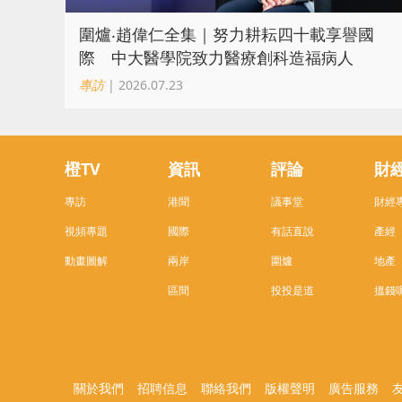
圍爐‧趙偉仁全集｜努力耕耘四十載享譽國
際 中大醫學院致力醫療創科造福病人
專訪
| 2026.07.23
橙TV
資訊
評論
財
專訪
港聞
議事堂
財經
視頻專題
國際
有話直說
產經
動畫圖解
兩岸
圍爐
地產
區間
投投是道
搵錢
關於我們
招聘信息
聯絡我們
版權聲明
廣告服務