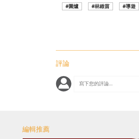
#圍爐
#林緻茵
#導遊
評論
編輯推薦