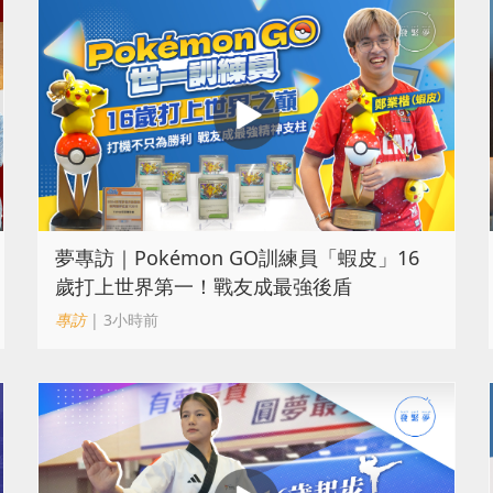
夢專訪｜Pokémon GO訓練員「蝦皮」16
歲打上世界第一！戰友成最強後盾
專訪
| 3小時前