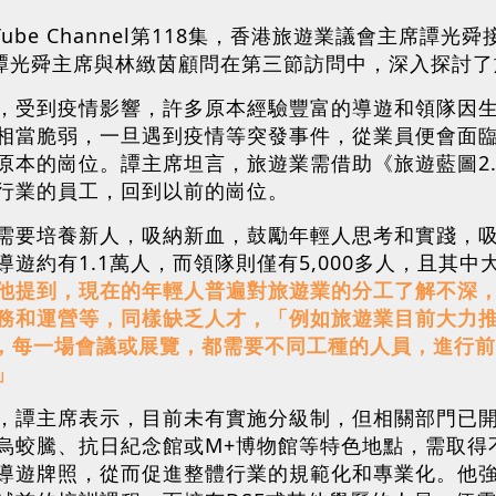
Tube Channel第118集，香港旅遊業議會主席
。譚光舜主席與林緻茵顧問在第三節訪問中，深入探討
，受到疫情影響，許多原本經驗豐富的導遊和領隊因
相當脆弱，一旦遇到疫情等突發事件，從業員便會面
原本的崗位。譚主席坦言，旅遊業需借助《旅遊藍圖2
行業的員工，回到以前的崗位。
需要培養新人，吸納新血，鼓勵年輕人思考和實踐，
遊約有1.1萬人，而領隊則僅有5,000多人，且其
他提到，現在的年輕人普遍對旅遊業的分工了解不深
營等，同樣缺乏人才，「例如旅遊業目前大力推廣的MICE（
bitions），每一場會議或展覽，都需要不同工種的人員
」
，譚主席表示，目前未有實施分級制，但相關部門已
烏蛟騰、抗日紀念館或M+博物館等特色地點，需取得
導遊牌照，從而促進整體行業的規範化和專業化。他