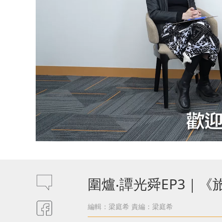
圍爐‧譚光舜EP3｜
編輯：梁庭希
責編：梁庭希