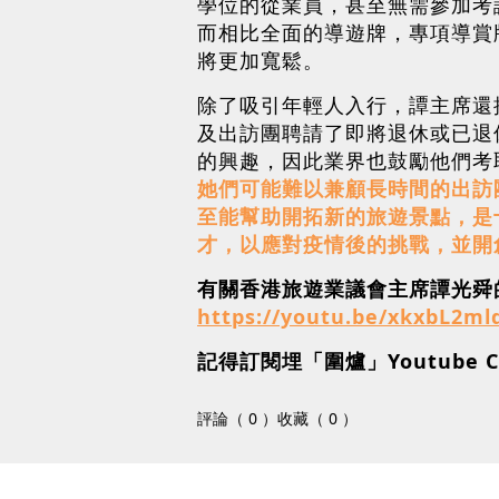
學位的從業員，甚至無需參加考
而相比全面的導遊牌，專項導賞
將更加寬鬆。
除了吸引年輕人入行，譚主席還
及出訪團聘請了即將退休或已退
的興趣，因此業界也鼓勵他們考
她們可能難以兼顧長時間的出訪
至能幫助開拓新的旅遊景點，是
才，以應對疫情後的挑戰，並開
有關香港旅遊業議會主席譚光舜的訪問
https://youtu.be/xkxbL2ml
記得訂閱埋「圍爐」Youtube C
評論（ 0 ）
收藏（ 0 ）