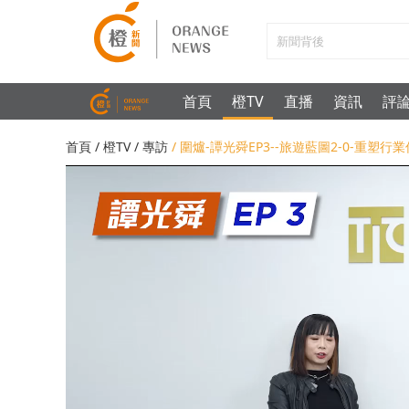
首頁
橙TV
直播
資訊
評
首頁
/
橙TV
/
專訪
/ 圍爐-譚光舜EP3--旅遊藍圖2-0-重