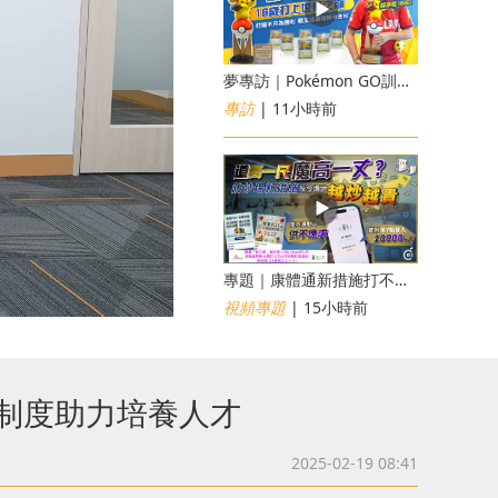
夢專訪｜Pokémon GO訓練員「蝦皮」16歲打上世界第一！戰友成最強後盾
專訪
| 11小時前
專題｜康體通新措施打不倒黃牛？室內運動場一場難求越炒越貴
視頻專題
| 15小時前
位制度助力培養人才
2025-02-19 08:41