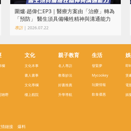
圍爐‧趙偉仁EP3｜醫療方案由「治療」轉為
「預防」 醫生須具備犧牲精神與溝通能力
專訪
| 2026.07.22
經
文化
親子教育
生活
娛
專欄
文化本事
名人專訪
發緊夢
即
書人書事
教養妙法
Mycookey
煲
玩樂情報
文化專欄
好書推薦
電
飲食優惠
呢啲嘢
樓上戲院
升學導航
娛
友情鏈接
爆料