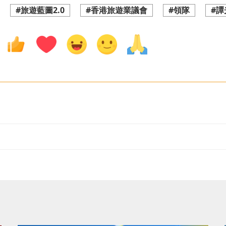
#旅遊藍圖2.0
#香港旅遊業議會
#領隊
#譚