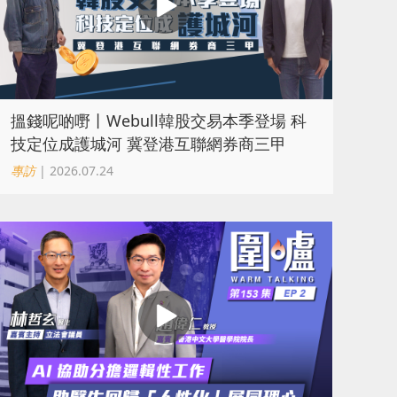
搵錢呢啲嘢丨Webull韓股交易本季登場 科
技定位成護城河 冀登港互聯網券商三甲
專訪
| 2026.07.24