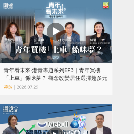
青年看未來·港青專題系列EP3｜青年買樓
「上車」係咪夢？ 觀念改變居住選擇趨多元
專訪
| 2026.07.29