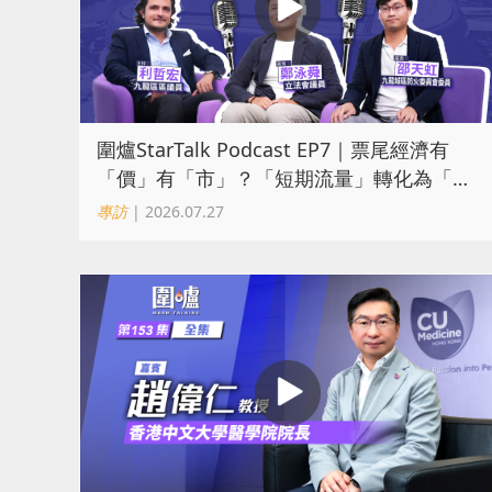
圍爐StarTalk Podcast EP7｜票尾經濟有
「價」有「市」？「短期流量」轉化為「經
濟留量」
專訪
| 2026.07.27