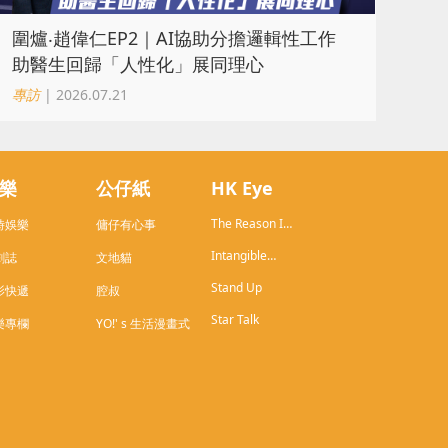
圍爐‧趙偉仁EP2｜AI協助分擔邏輯性工作
助醫生回歸「人性化」展同理心
專訪
| 2026.07.21
樂
公仔紙
HK Eye
The Reason I
時娛樂
傭仔有心事
Live in HK
Intangible
劇誌
文地貓
Cultural
Stand Up
Heritage of
影快遞
腔叔
Hong Kong
Star Talk
樂專欄
YO!' s 生活漫畫式