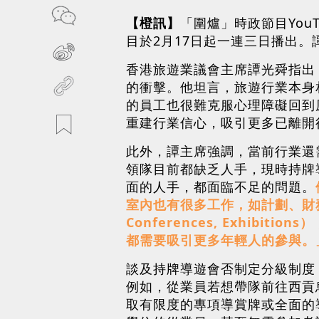
【橙訊】
「圍爐」時政節目You
目於2月17日起一連三日播出
香港旅遊業議會主席譚光舜指出
的衝擊。他坦言，旅遊行業本身
的員工也很難克服心理障礙回到
重建行業信心，吸引更多已離開
此外，譚主席強調，當前行業還
領隊目前都缺乏人手，現時持牌導
面的人手，都面臨不足的問題。
室內也有很多工作，如計劃、財務和運
Conferences, Exhi
都需要吸引更多年輕人的參與。
談及持牌導遊會否制定分級制度
例如，從業員若想帶隊前往西貢
取有限度的專項導賞牌或全面的