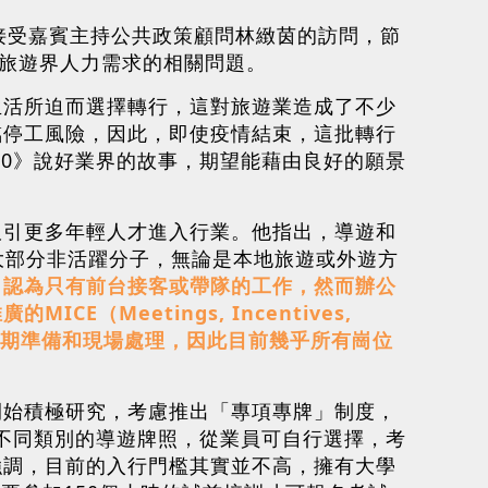
譚光舜接受嘉賓主持公共政策顧問林緻茵的訪問，節
了旅遊界人力需求的相關問題。
生活所迫而選擇轉行，這對旅遊業造成了不少
臨停工風險，因此，即使疫情結束，這批轉行
.0》說好業界的故事，期望能藉由良好的願景
吸引更多年輕人才進入行業。他指出，導遊和
中大部分非活躍分子，無論是本地旅遊或外遊方
，認為只有前台接客或帶隊的工作，然而辦公
Meetings, Incentives,
，進行前期準備和現場處理，因此目前幾乎所有崗位
開始積極研究，考慮推出「專項專牌」制度，
不同類別的導遊牌照，從業員可自行選擇，考
強調，目前的入行門檻其實並不高，擁有大學