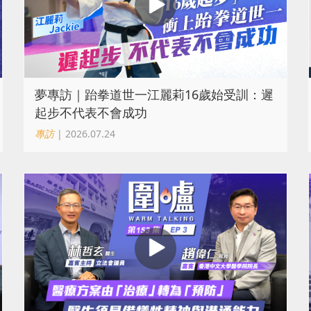
夢專訪｜跆拳道世一江麗莉16歲始受訓：遲
起步不代表不會成功
專訪
| 2026.07.24