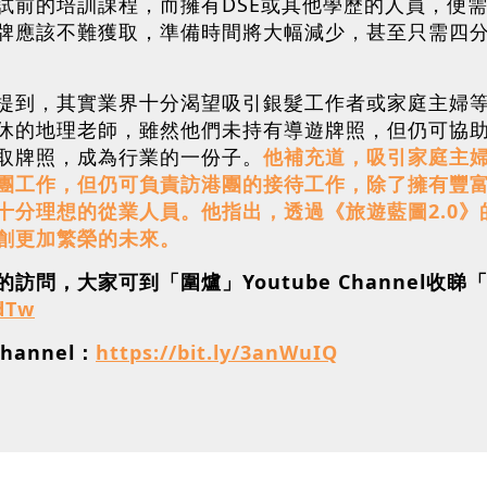
試前的培訓課程，而擁有DSE或其他學歷的人員，便需
牌應該不難獲取，準備時間將大幅減少，甚至只需四
提到，其實業界十分渴望吸引銀髮工作者或家庭主婦
休的地理老師，雖然他們未持有導遊牌照，但仍可協
取牌照，成為行業的一份子。
他補充道，吸引家庭主
團工作，但仍可負責訪港團的接待工作，除了擁有豐
十分理想的從業人員。他指出，透過《旅遊藍圖2.0
創更加繁榮的未來。
，大家可到「圍爐」Youtube Channel收睇「🔥
dTw
hannel：
https://bit.ly/3anWuIQ