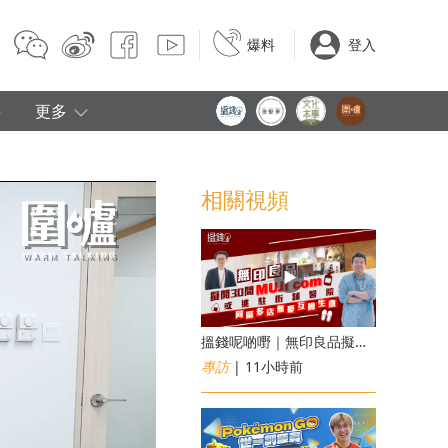
爆料
登入
e
更多
相關視頻
搵錢呢啲嘢｜無印良品擬開30間「MUJI com」 或進駐街舖醫院 同區多店無憂互搶生意
專訪
| 11小時前