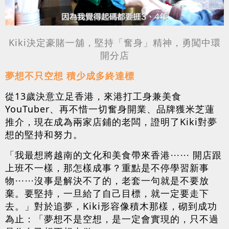
Kiki決定豪賭一舖，堅持「奮身」精神，勇闖中環
開分店
夢想不只空想 積少成多終達標
從13歲決意立足香港，來港打工身兼美食
YouTuber、再不惜一切奮身開業、品牌獲米芝蓮
推介，現在成為兩家店鋪的老闆，證明了Kiki對夢
想的堅持和努力。
「我最想將越南的文化和美食帶來香港⋯⋯ 開店跟
上班不一樣，那怎樣成事？重點是不停學習新事
物⋯⋯沒事是解決不了的，老套一句就是不要放
棄。要堅持，一旦給了自己目標，就一定要走下
去。」對於追夢，Kiki形容像積木那樣，砌到成功
為止：「夢想不是空想，是一定會實現的，只不過