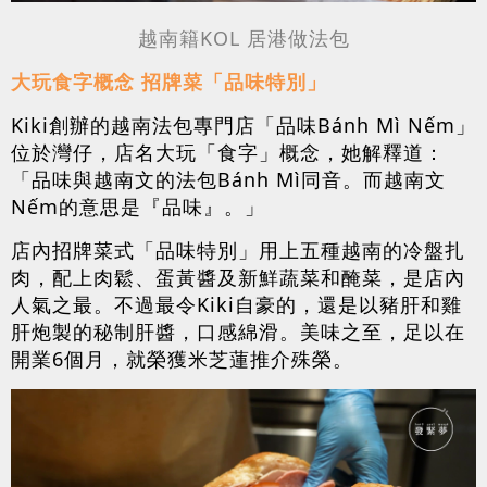
越南籍KOL 居港做法包
大玩食字概念 招牌菜「品味特別」
Kiki創辦的越南法包專門店「品味Bánh Mì Nếm」
位於灣仔，店名大玩「食字」概念，她解釋道：
「品味與越南文的法包Bánh Mì同音。而越南文
Nếm的意思是『品味』。」
店內招牌菜式「品味特別」用上五種越南的冷盤扎
肉，配上肉鬆、蛋黃醬及新鮮蔬菜和醃菜，是店內
人氣之最。不過最令Kiki自豪的，還是以豬肝和雞
肝炮製的秘制肝醬，口感綿滑。美味之至，足以在
開業6個月，就榮獲米芝蓮推介殊榮。