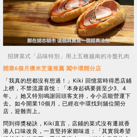
招牌菜式「品味特別」用上五種越南的冷盤扎肉
開業6個月獲米芝蓮推薦 闖中環開分店
「我真的想都沒有想過！」Kiki 回憶當時得悉店鋪
上榜，不禁流露喜悅：「本身起碼要捱至少3、4
年。」她又特別鳴謝回頭客支持，令小店能營運下
去。如今開業10個月，已經在中環找到舖位開分
店，迎難而上。
問到得獎秘訣，Kiki直言，店鋪的菜式沒有遷就香
港人口味改良，一直堅持家鄉味道：「其實我希望