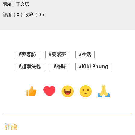
責編 | 丁文琪
評論（ 0 ）
收藏（ 0 ）
#夢專訪
#發緊夢
#生活
#越南法包
#品味
#Kiki Phung
評論