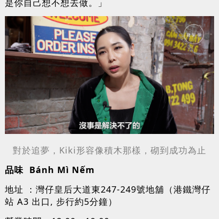
是你自己想不想去做。」
對於追夢，Kiki形容像積木那樣，砌到成功為止
品味 Bánh Mì Nếm
地址 ：灣仔皇后大道東247-249號地舖（港鐵灣仔
站 A3 出口, 步行約5分鐘）