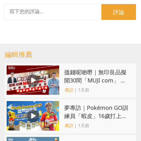
評論
編輯推薦
搵錢呢啲嘢｜無印良品擬
開30間「MUJI com」 或
進駐街舖醫院 同區多店無
專訪
| 1天前
憂互搶生意
夢專訪｜Pokémon GO訓
練員「蝦皮」16歲打上世
界第一！戰友成最強後盾
專訪
| 1天前