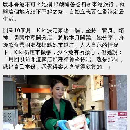
麼非香港不可？她指13歲隨爸爸初次來港旅行，就
與這個地方結下不解之緣，自始立志要在香港定居
生活。
開業10個月，Kiki決定豪賭一舖，堅持「奮身」精
神，勇闖中環開分店，將於本月開業。她分享，身
邊飲食業朋友都提點她市道差。人人自危的情況
下，Kiki仍逆市擴張，少不免有所擔心，但她說：
「用回以前開這家店那種精神堅持吧。還是那句，
做好自己本份，我覺得客人會懂得欣賞的。」