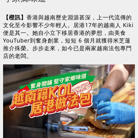
【橙訊】
香港與越南歷史淵源甚深，上一代流傳的
文化至今影響不少年輕人。居港17年的越南人 Kiki
便是其一。她自小立下移居香港的夢想，由美食
YouTuber到奮身創業，短短 6 個月就獲得米芝蓮
推介殊榮。步步走來，如今已是兩家越南法包專門
店的老闆。