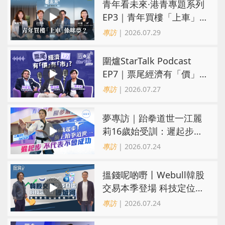
青年看未來·港青專題系列
EP3｜青年買樓「上車」
係咪夢？ 觀念改變居住選
專訪
| 2026.07.29
擇趨多元
圍爐StarTalk Podcast
EP7｜票尾經濟有「價」
有「市」？「短期流量」
專訪
| 2026.07.27
轉化為「經濟留量」
夢專訪｜跆拳道世一江麗
莉16歲始受訓：遲起步不
代表不會成功
專訪
| 2026.07.24
搵錢呢啲嘢丨Webull韓股
交易本季登場 科技定位成
護城河 冀登港互聯網券商
專訪
| 2026.07.24
三甲