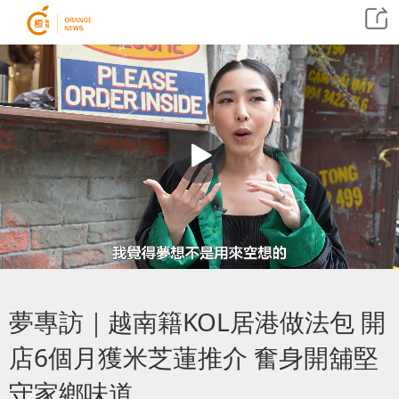
夢專訪｜越南籍KOL居港做法包 開
店6個月獲米芝蓮推介 奮身開舖堅
守家鄉味道