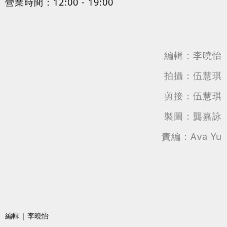
營業時間：12:00 - 19:00
編輯：李曉怡
拍攝：伍慧琪
剪接：
伍慧琪
製圖：龔嘉詠
責編：Ava Yu
編輯 | 李曉怡