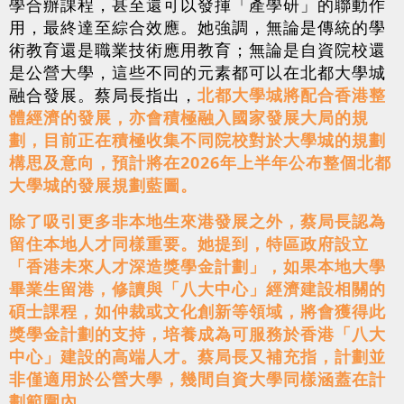
學合辦課程，甚至還可以發揮「產學研」的聯動作
用，最終達至綜合效應。她強調，無論是傳統的學
術教育還是職業技術應用教育；無論是自資院校還
是公營大學，這些不同的元素都可以在北都大學城
融合發展。蔡局長指出，
北都大學城將配合香港整
體經濟的發展，亦會積極融入國家發展大局的規
劃，目前正在積極收集不同院校對於大學城的規劃
構思及意向，預計將在2026年上半年公布整個北都
大學城的發展規劃藍圖。
除了吸引更多非本地生來港發展之外，蔡局長認為
留住本地人才同樣重要。她提到，特區政府設立
「香港未來人才深造獎學金計劃」，如果本地大學
畢業生留港，修讀與「八大中心」經濟建設相關的
碩士課程，如仲裁或文化創新等領域，將會獲得此
獎學金計劃的支持，培養成為可服務於香港「八大
中心」建設的高端人才。蔡局長又補充指，計劃並
非僅適用於公營大學，幾間自資大學同樣涵蓋在計
劃範圍內。