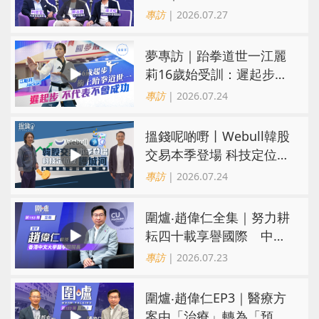
有「市」？「短期流量」
專訪
| 2026.07.27
轉化為「經濟留量」
夢專訪｜跆拳道世一江麗
莉16歲始受訓：遲起步不
代表不會成功
專訪
| 2026.07.24
搵錢呢啲嘢丨Webull韓股
交易本季登場 科技定位成
護城河 冀登港互聯網券商
專訪
| 2026.07.24
三甲
圍爐‧趙偉仁全集｜努力耕
耘四十載享譽國際 中大
醫學院致力醫療創科造福
專訪
| 2026.07.23
病人
圍爐‧趙偉仁EP3｜醫療方
案由「治療」轉為「預