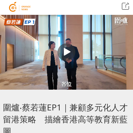
圍爐‧蔡若蓮EP1｜兼顧多元化人才
留港策略 描繪香港高等教育新藍
圖