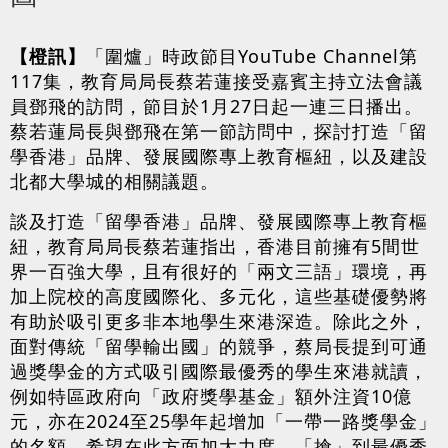
【橙訊】
「圍爐」時政節目YouTube Channel第
117集，教育局局長蔡若蓮接受嘉賓主持立法會議
員鄧飛的訪問，節目於1月27日起一連三日播出。
蔡若蓮局長與鄧飛在第一節訪問中，探討打造「留
學香港」品牌、發展國際專上教育樞紐，以及建設
北都大學城的相關議題。
談及打造「留學香港」品牌、發展國際專上教育樞
紐，教育局局長蔡若蓮指出，香港目前擁有5間世
界一百強大學，且有很好的「兩文三語」環境，再
加上院校的高度國際化、多元化，這些基礎優勢將
有助於吸引更多非本地學生來港深造。除此之外，
面對傳統「留學輸出國」的競爭，蔡局長提到可通
過獎學金的方式吸引國際最優秀的學生來港就讀，
例如特區政府向「政府獎學基金」額外注資10億
元，亦在2024至25學年起增加「一帶一路獎學金」
的名額，希望在此方面加大力度，「搶」到最優秀