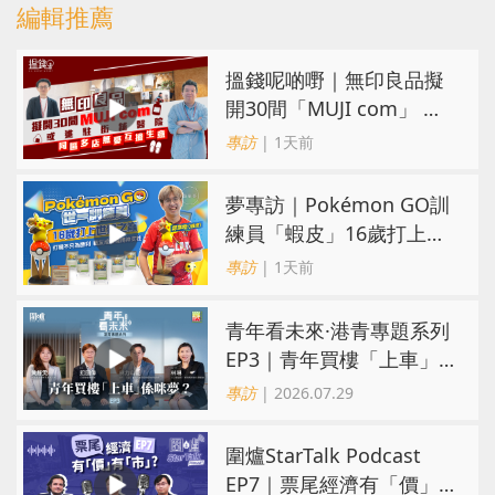
編輯推薦
搵錢呢啲嘢｜無印良品擬
開30間「MUJI com」 或
進駐街舖醫院 同區多店無
專訪
| 1天前
憂互搶生意
夢專訪｜Pokémon GO訓
練員「蝦皮」16歲打上世
界第一！戰友成最強後盾
專訪
| 1天前
青年看未來·港青專題系列
EP3｜青年買樓「上車」
係咪夢？ 觀念改變居住選
專訪
| 2026.07.29
擇趨多元
圍爐StarTalk Podcast
EP7｜票尾經濟有「價」