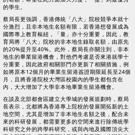
的學生。
蔡局長更強調，香港傳統「八大」院校競爭本就十
分激烈，且非本地生名額有限，若香港想發展成為
國際專上教育樞紐，「量」亦十分重要，因此，教
育局將「八大」院校的非本地生錄取名額，由原先
的20%提升至40%。此外，蔡局長亦關注到，非本
地生的畢業留港機會，對他們考慮是否來港就學十
分重要，因此政府相關部門亦更新了相關措施，例
如將原本12個月的畢業生留港簽證期限延長至24個
月，且將香港院校大灣區校園內的學生都包含在
內，大大增加了大學非本地畢業生留港機會。
在談及北部都會區建立大學城的發展規劃時，蔡局
長表示，北都將為香港專上院校的發展開拓新的土
地空間，尤其是增加了非本地生名額之後，配合未
來的科研發展，都需要更多的空間來進行除傳統學
科研究之外的跨學科研究，或與內地及國際頂尖大