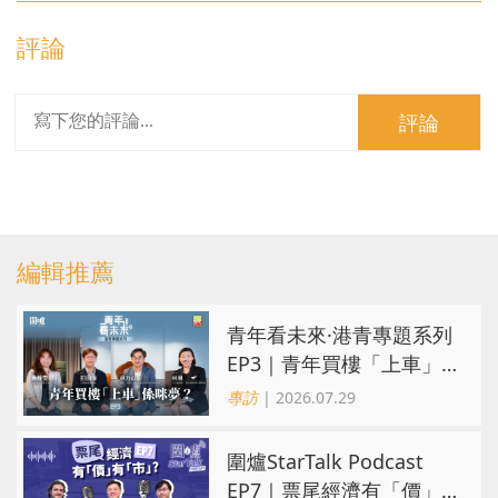
評論
評論
編輯推薦
青年看未來·港青專題系列
EP3｜青年買樓「上車」
係咪夢？ 觀念改變居住選
專訪
| 2026.07.29
擇趨多元
圍爐StarTalk Podcast
EP7｜票尾經濟有「價」