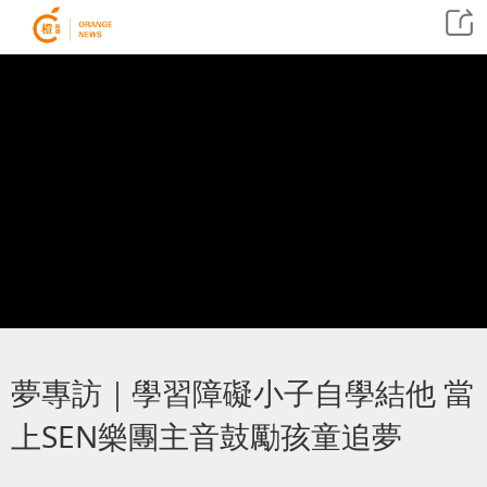
夢專訪｜學習障礙小子自學結他 當
上SEN樂團主音鼓勵孩童追夢