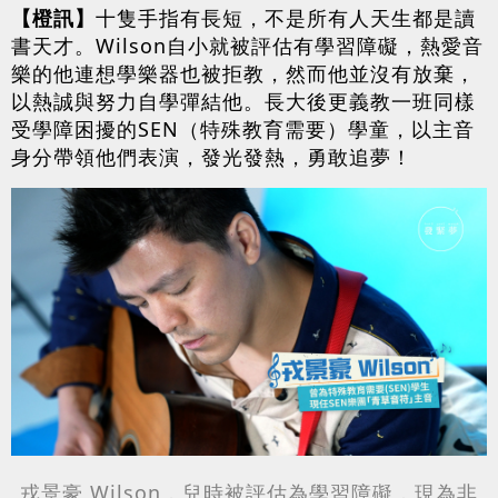
【橙訊】
十隻手指有長短，不是所有人天生都是讀
書天才。Wilson自小就被評估有學習障礙，熱愛音
樂的他連想學樂器也被拒教，然而他並沒有放棄，
以熱誠與努力自學彈結他。長大後更義教一班同樣
受學障困擾的SEN（特殊教育需要）學童，以主音
身分帶領他們表演，發光發熱，勇敢追夢！
戎景豪 Wilson，兒時被評估為學習障礙，現為非