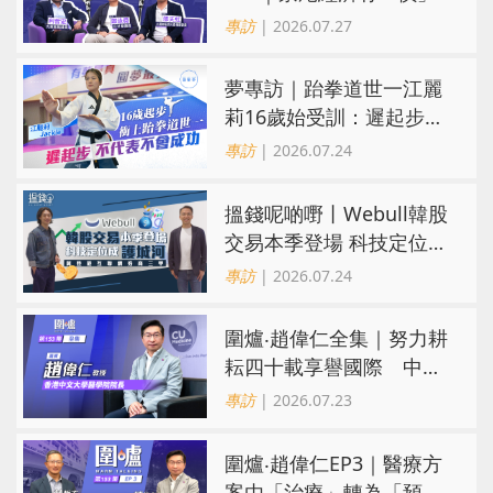
有「市」？「短期流量」
專訪
| 2026.07.27
轉化為「經濟留量」
夢專訪｜跆拳道世一江麗
莉16歲始受訓：遲起步不
代表不會成功
專訪
| 2026.07.24
搵錢呢啲嘢丨Webull韓股
交易本季登場 科技定位成
護城河 冀登港互聯網券商
專訪
| 2026.07.24
三甲
圍爐‧趙偉仁全集｜努力耕
耘四十載享譽國際 中大
醫學院致力醫療創科造福
專訪
| 2026.07.23
病人
圍爐‧趙偉仁EP3｜醫療方
案由「治療」轉為「預