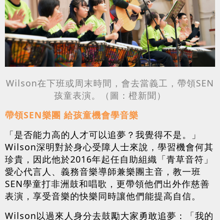
Wilson在下班或周末時間，會去當義工，帶領SEN
孩童表演。（圖：橙新聞）
帶領SEN樂團 給孩童機會學音樂
「是否能力高的人才可以追夢？我覺得不是。」
Wilson深明對於身心受障人士來說，學習機會何其
珍貴，因此他於2016年起任自助組織「青草音符」
愛心代言人、義務音樂導師兼樂團主音，教一班
SEN學童打非洲鼓和唱歌，更帶領他們出外作慈善
表演，享受音樂的快樂同時讓他們能提高自信。
Wilson以過來人身分去鼓勵大家勇敢追夢：「我的