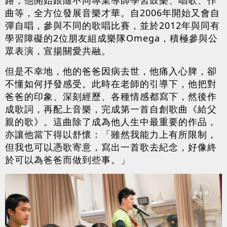
路，他開始跟隨不同專業導師學習鼓樂、唱歌、作
曲等，全方位發展音樂才華。自2006年開始又會自
彈自唱，參與不同的歌唱比賽，並於2012年與同有
學習障礙的2位朋友組成樂隊Omega，積極參與公
眾表演，宣揚關愛共融。
但是不幸地，他的爸爸因病去世，他痛入心脾，卻
不懂如何抒發感受。此時在老師的引導下，他把對
爸爸的印象、深刻經歷、各種情感都寫下，然後作
成歌詞，再配上音樂，完成第一首自創歌曲《給父
親的歌》。這曲除了成為他人生中最重要的作品，
亦讓他當下得以舒懷：「雖然我能力上有所限制，
但我也可以憑歌寄意，寫出一首歌去紀念，好像終
於可以為爸爸而做到些事。」