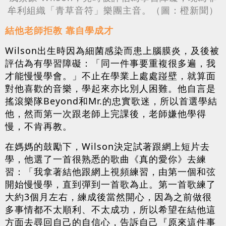
牟利組織「青草音符」樂團主音。（圖：橙新聞）
結他老師拒教 靠自學成才
Wilson出生時因為細菌感染而患上腦膜炎，及後被
評估為有學習障礙：「同一件事要重複很多遍，我
才能慢慢學會。」不止在學業上處處踫壁，就算面
對他喜歡的音樂，學起來亦比別人困難。他自言是
搖滾樂隊Beyond和Mr.的忠實歌迷，所以首選學結
他，然而第一次跟老師上完課後，老師嫌他學得
慢，不肯再教。
在媽媽的鼓勵下，Wilson決定試著跟網上短片去
學，他選了一首很熟悉的歌曲《真的愛你》去練
習：「我拿著結他跟網上視頻練習，由第一個和弦
開始慢慢學，直到彈到一首歌為止。第一首歌練了
大約3個月左右，練成後當然開心，因為之前做很
多事情都不太順利、不太成功，所以希望在結他這
方面去尋回自己的自信心，告訴自己『原來這件事