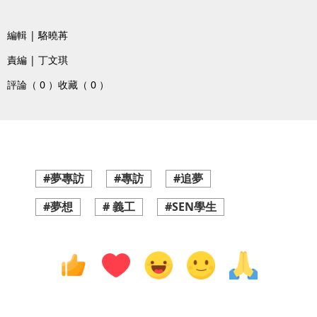
編輯 | 駱曉苒
責編 | 丁文琪
評論（ 0 ）
收藏（ 0 ）
#夢專訪
#專訪
#追夢
#夢想
# 義工
#SEN學生