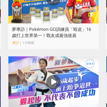
夢專訪｜Pokémon GO訓練員「蝦皮」16
歲打上世界第一！戰友成最強後盾
專訪
| 1小時前