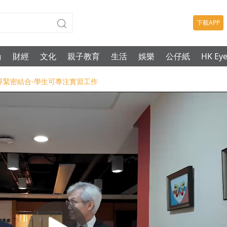
下載APP
論
財經
文化
親子教育
生活
娛樂
公仔紙
HK Ey
與業界緊密結合-學生可專注實習工作