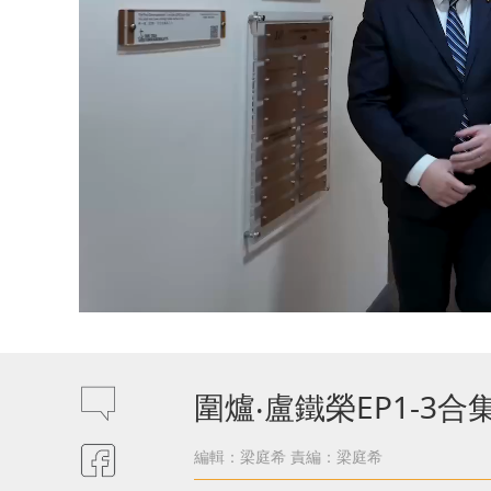
圍爐‧盧鐵榮EP1-
編輯：梁庭希
責編：梁庭希