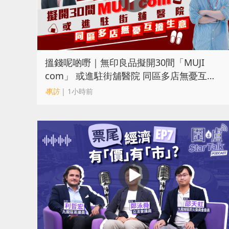
搵錢呢啲嘢｜無印良品擬開30間「MUJI
com」 或進駐街舖醫院 同區多店無憂互搶
生意
專訪
| 1小時前