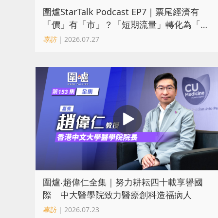
圍爐StarTalk Podcast EP7｜票尾經濟有
「價」有「市」？「短期流量」轉化為「經
濟留量」
專訪
| 2026.07.27
圍爐‧趙偉仁全集｜努力耕耘四十載享譽國
際 中大醫學院致力醫療創科造福病人
專訪
| 2026.07.23