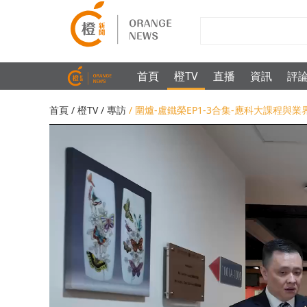
首頁
橙TV
直播
資訊
評
首頁
/
橙TV
/
專訪
/ 圍爐-盧鐵榮EP1-3合集-應科大課程