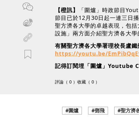
【橙訊】
「圍爐」時政節目You
節目已於12月30日起一連三
聖方濟各大學的卓越表現，包括
設施」兩方面介紹聖方濟各大學
有關聖方濟各大學署理校長盧鐵榮教授
https://youtu.be/EmPibQq
記得訂閱埋「圍爐」Youtube C
評論（ 0 ）
收藏（ 0 ）
#圍爐
#鄧飛
#聖方濟