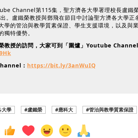
tube Channel第115集，聖方濟各大學署理校
日播出。盧鐵榮教授與鄧飛在節目中討論聖方濟各大學
大學的管治與教學質素保證、學生支援環境，以及與
的獨特優勢。
的訪問，大家可到「圍爐」Youtube Channel收睇
E9Hk
hannel：
https://bit.ly/3anWuIQ
各大學
#盧鐵榮
#應科大
#管治與教學質素保證