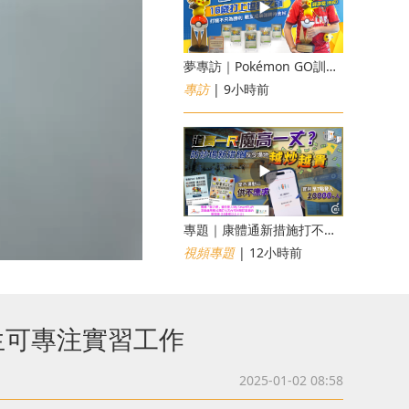
夢專訪｜Pokémon GO訓練員「蝦皮」16歲打上世界第一！戰友成最強後盾
專訪
| 9小時前
專題｜康體通新措施打不倒黃牛？室內運動場一場難求越炒越貴
視頻專題
| 12小時前
生可專注實習工作
2025-01-02 08:58