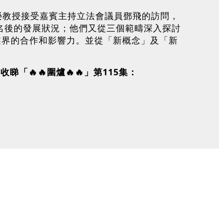
長盧鐵榮教授接受嘉賓主持立法會議員鄧飛的訪問，
正名後的發展狀況；他們又從三個範疇深入探討
業界的合作和影響力。並從「新概念」及「新
「🔥🔥圍爐🔥🔥」第115集：