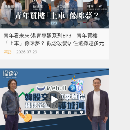
青年看未來·港青專題系列EP3｜青年買樓
「上車」係咪夢？ 觀念改變居住選擇趨多元
專訪
| 2026.07.29