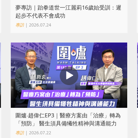
夢專訪｜跆拳道世一江麗莉16歲始受訓：遲
起步不代表不會成功
專訪
| 2026.07.24
圍爐‧趙偉仁EP3｜醫療方案由「治療」轉為
「預防」 醫生須具備犧牲精神與溝通能力
專訪
| 2026.07.22