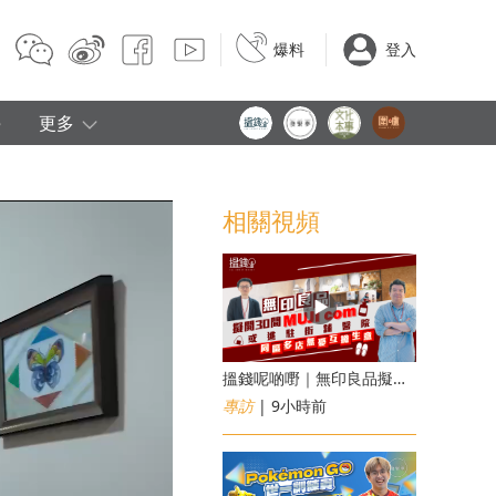
爆料
登入
e
更多
相關視頻
搵錢呢啲嘢｜無印良品擬開30間「MUJI com」 或進駐街舖醫院 同區多店無憂互搶生意
專訪
| 9小時前