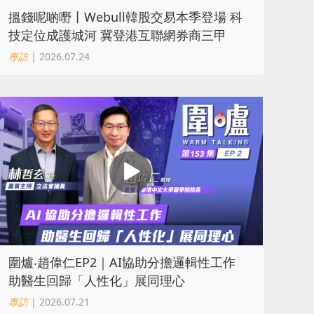
搵錢呢啲嘢丨Webull韓股交易本季登場 科
技定位成護城河 冀登港互聯網券商三甲
專訪
| 2026.07.24
圍爐‧趙偉仁EP2｜AI協助分擔邏輯性工作
助醫生回歸「人性化」展同理心
專訪
| 2026.07.21