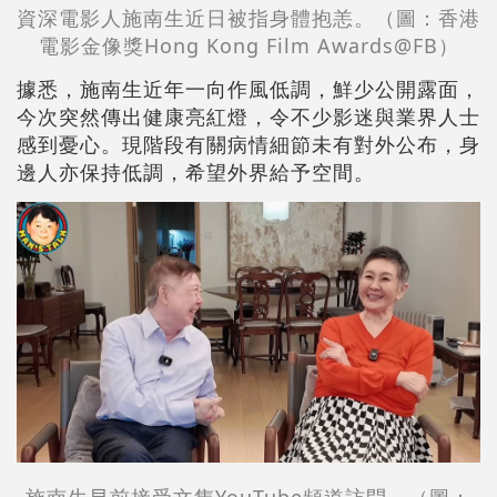
資深電影人施南生近日被指身體抱恙。（圖：香港
電影金像獎Hong Kong Film Awards@FB）
據悉，施南生近年一向作風低調，鮮少公開露面，
今次突然傳出健康亮紅燈，令不少影迷與業界人士
感到憂心。現階段有關病情細節未有對外公布，身
邊人亦保持低調，希望外界給予空間。