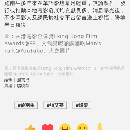
施南生多年來在華語影壇舉足輕重，無論製作、發
行或推動本地電影發展均貢獻良多。消息曝光後，
不少電影人及網民於社交平台留言送上祝福，盼她
早日康復。
圖：
香港電影金像獎Hong Kong Film
Awards
@FB、
文雋講呢啲講嗰啲Man's
Talk@YouTube、
大會圖片
圖：香港電影金像獎Hong Kong Film Awards@FB、文雋講呢啲講
嗰啲Man's Talk@YouTube、大會圖片
編輯 | 趙寅成
責編 | 駱曉苒
#施南生
#張艾嘉
#娛樂