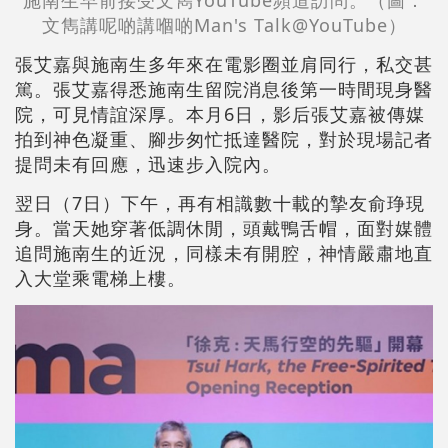
施南生早前接受文雋YouTube頻道訪問。（圖：
文雋講呢啲講嗰啲Man's Talk@YouTube）
張艾嘉與施南生多年來在電影圈並肩同行，私交甚
篤。張艾嘉得悉施南生留院消息後第一時間現身醫
院，可見情誼深厚。本月6日，影后張艾嘉被傳媒
拍到神色凝重、腳步匆忙抵達醫院，對於現場記者
提問未有回應，迅速步入院內。
翌日（7日）下午，再有相識數十載的摯友俞琤現
身。當天她穿著低調休閒，頭戴鴨舌帽，面對媒體
追問施南生的近況，同樣未有開腔，神情嚴肅地直
入大堂乘電梯上樓。