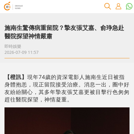
施南生驚傳病重留院？摯友張艾嘉、俞琤急赴
醫院探望神情嚴肅
即時娛樂
2026-07-09 11:57
【橙訊】
現年74歲的資深電影人施南生近日被指
身體抱恙，現正留院接受治療。消息一出，圈中好
友紛紛關心，其多年摯友張艾嘉更被目擊行色匆匆
趕往醫院探望，神情凝重。