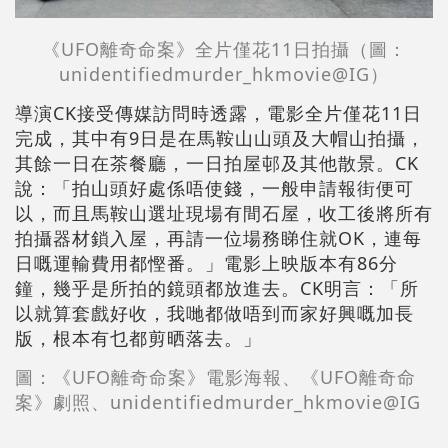
《UFO離奇命案》全片僅花11日拍攝（圖：
unidentifiedmurder_hkmovie@IG）
導演CK接受傳媒訪問時透露，電影全片僅花11日
完成，其中有9日是在馬鞍山山頭及大帽山拍攝，
其餘一日在茶餐廳，一日拍屋邨及其他散景。CK
說：「拍山頭好處係唔使錢，一般申請報街便可
以，而且馬鞍山選址現場有間石屋，收工後將所有
拍攝器材鎖入屋，再請一位場務睇住就OK，連每
日嘅運輸費用都慳番。」電影上映版本有86分
鐘，幾乎是所拍的鏡頭都放進去。CK明言：「所
以就算套戲好收，我哋都做唔到而家好興嘅加長
版，根本有乜都剪晒落去。」
圖：《UFO離奇命案》電影海報、《UFO離奇命
案》劇照、unidentifiedmurder_hkmovie@IG