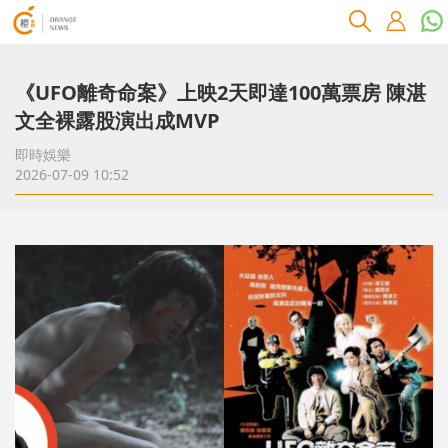
《UFO離奇命案》上映2天即達100萬票房 陳湛
文全裸露股演出成MVP
即時娛樂
2026-07-09 10:52