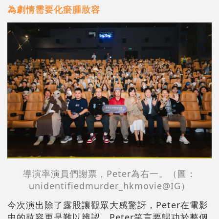
為劇情需要化瘀腫妝容
導演率演員們謝票，Peter為右一。（圖：
unidentifiedmurder_hkmovie@IG）
今次演出除了露股讓觀眾大感驚訝，Peter在電影
中的妝容更是難以辨認，Peter笑言要歸功於整個