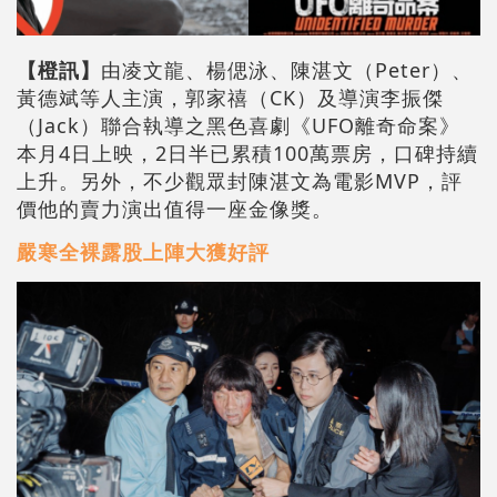
【橙訊】
由凌文龍、楊偲泳、陳湛文（Peter）、
黃德斌等人主演，郭家禧（CK）及導演李振傑
（Jack）聯合執導之黑色喜劇《UFO離奇命案》
本月4日上映，2日半已累積100萬票房，口碑持續
上升。另外，不少觀眾封陳湛文為電影MVP，評
價他的賣力演出值得一座金像獎。
嚴寒全裸露股上陣大獲好評