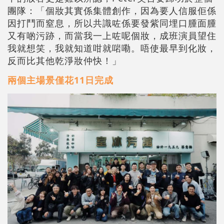
團隊：「個妝其實係集體創作，因為要人信服佢係
因打鬥而窒息，所以共識咗係要發紫同埋口腫面腫
又有啲污跡，而當我一上咗呢個妝，成班演員望住
我就想笑，我就知道咁就啱嘞。唔使最早到化妝，
反而比其他乾淨妝仲快！」
兩個主場景僅花11日完成