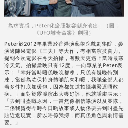
為求實感，Peter化瘀腫妝容瞓身演出。
（圖：
《UFO離奇命案》劇照）
Peter於2012年畢業於香港演藝學院戲劇學院，參
演過陳果電影《三夫》等大作，有相當演技實力。
提到今次電影在冬天拍攝，有數天更遇上當時最寒
冷天氣。拍攝當晚只有12度，一向專業的Peter表
示：「幸好當時唔係晚晚都凍，只係有幾晚特別
凍，當然為咗保持身體啲肌肉和暖，我哋全部人都
着多件打底加暖包，因為都知道拍攝期緊逼唔敢
病。」而對於露股演出大獲好評，他就謙虛表示：
「去到咁盡嘅原因，一當然係相信導演以及團隊，
二係我覺得今時今日啲故事或人物係要去到咁盡先
貼近返現實，所以唔係我搏，而真係角色與劇情需
要。」