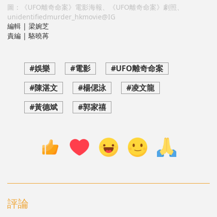
圖：《UFO離奇命案》電影海報、《UFO離奇命案》劇照、
unidentifiedmurder_hkmovie@IG
編輯 | 梁婉芝
責編 | 駱曉苒
#娛樂
#電影
#UFO離奇命案
#陳湛文
#楊偲泳
#凌文龍
#黃德斌
#郭家禧
評論