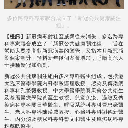
多位跨專科專家聯合成立了「新冠公共健康關注
組」。
【橙訊】
新冠病毒對社區威脅從未消失，多名跨專
科專家聯合成立了「新冠公共健康關注組」，旨在
幫助大眾提高對新冠病毒的警覺，又指本月新冠感
染個案漸升，預料新年後個案會增加，呼籲高危人
士接種新冠加強劑。
新冠公共健康關注組由多名專科醫生組成，包括港
大臨床醫學學院內科學系講座教授、感染及傳染病
科專科孔繁毅教授、中大學醫學院賽馬會公共衛生
及基層醫療學院黃至生教授、兒童免疫、過敏及傳
染病科專科關日華醫生、呼吸系統科專科曹忠豪醫
生、老人科專科陳漢威教授、心臟科專科謝德新醫
生、內分泌及糖尿科專科曾文和醫生及風濕病科專
科蘇晧醫生。