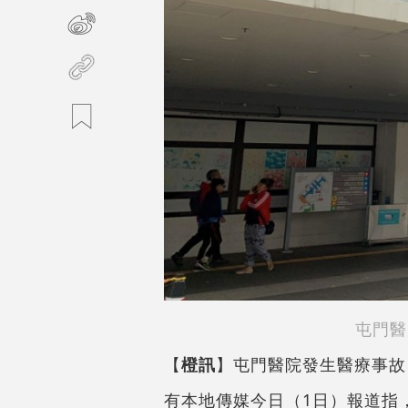
屯門醫
【
橙訊
】屯門醫院發生醫療事故
有本地傳媒今日（1日）報道指