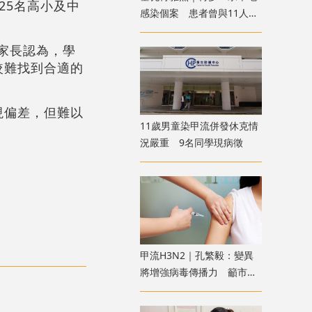
25名高小及中
感染個案 患者曾與11人到
青衣自然徑遠足
家長認為，學
較難找到合適的
現偏差，但難以
11歲男童染甲流併發休克情
況嚴重 9名同學現病徵
甲流H3N2｜孔繁毅：變異
將增強病毒傳播力 籲市民
及早接種疫苗