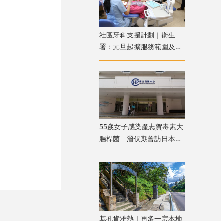
社區牙科支援計劃｜衞生
署：元旦起擴服務範圍及受
惠對象 包括洗牙杜牙根等
55歲女子感染產志賀毒素大
腸桿菌 潛伏期曾訪日本及
進食高風險食物
基孔肯雅熱｜再多一宗本地