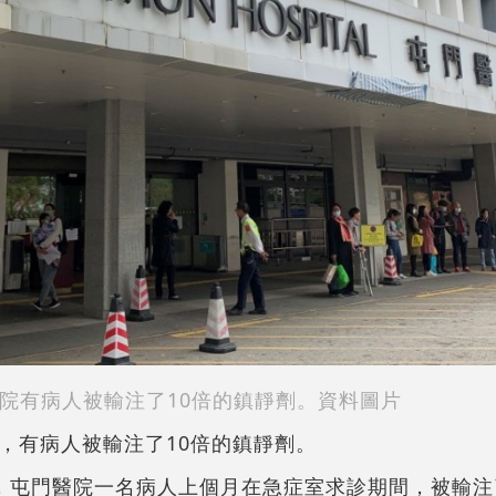
院有病人被輸注了10倍的鎮靜劑。資料圖片
，有病人被輸注了10倍的鎮靜劑。
，屯門醫院一名病人上個月在急症室求診期間，被輸注