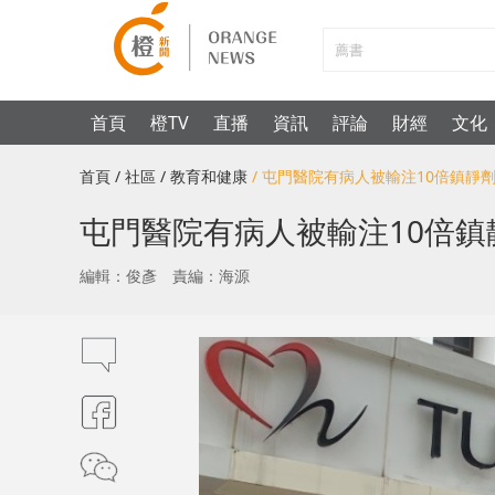
首頁
橙TV
直播
資訊
評論
財經
文化
首頁
/ 社區
/ 教育和健康
/ 屯門醫院有病人被輸注10倍鎮靜
屯門醫院有病人被輸注10倍鎮
編輯：俊彥
責編：海源