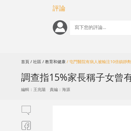
評論
首頁
/ 社區
/ 教育和健康
/ 屯門醫院有病人被輸注10倍鎮靜
調查指15%家長稱子女曾
編輯：王兆陽
責編：海源