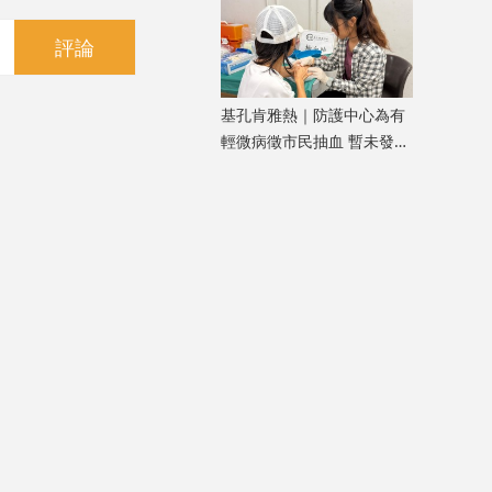
評論
基孔肯雅熱｜防護中心為有
輕微病徵市民抽血 暫未發現
新個案