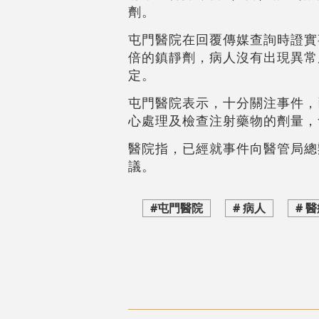
劑。
屯門醫院在回覆傳媒查詢時證實
倍的鎮靜劑，病人沒有出現異常
定。
屯門醫院表示，十分關注事件，
心處理及檢查注射藥物的劑量，
醫院指，已經就事件向醫管局總
議。
#屯門醫院
# 病人
# 