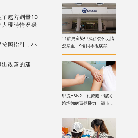
了處方劑量10
病人現時情況穩
11歲男童染甲流併發休克情
要按照指引，小
況嚴重 9名同學現病徵
提出改善的建
甲流H3N2｜孔繁毅：變異
將增強病毒傳播力 籲市民
及早接種疫苗