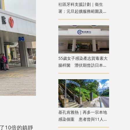
社區牙科支援計劃｜衞生
署：元旦起擴服務範圍及受
惠對象 包括洗牙杜牙根等
55歲女子感染產志賀毒素大
腸桿菌 潛伏期曾訪日本及
進食高風險食物
基孔肯雅熱｜再多一宗本地
感染個案 患者曾與11人到
青衣自然徑遠足
了10倍的鎮靜