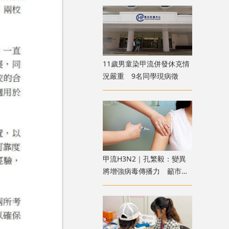
11歲男童染甲流併發休克情
況嚴重 9名同學現病徵
甲流H3N2｜孔繁毅：變異
將增強病毒傳播力 籲市民
及早接種疫苗