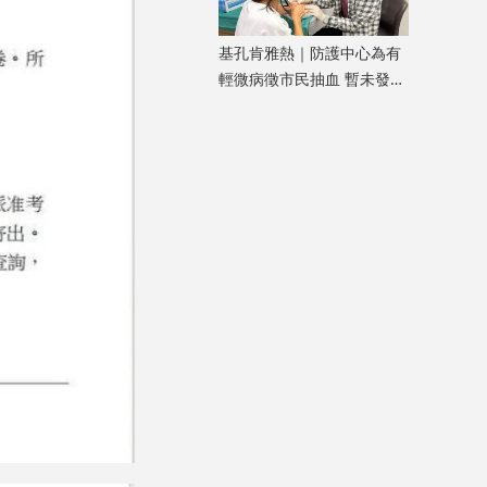
基孔肯雅熱｜防護中心為有
輕微病徵市民抽血 暫未發現
新個案