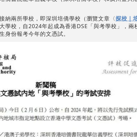
接納兩所學校，即深圳培僑學校（瀏覽文章〈
探校｜
大學校，自2024年起成為香港DSE「與考學校」，兩校
生身份報考今年的文憑試。