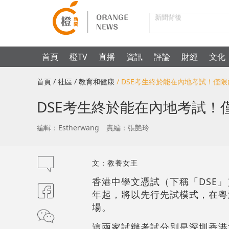
首頁
橙TV
直播
資訊
評論
財經
文化
首頁
/ 社區
/ 教育和健康
/ DSE考生終於能在內地考試！僅
DSE考生終於能在內地考試！
編輯：Estherwang
責編：張艷玲
文：教養女王
香港中學文憑試（下稱「DSE」
年起，將以先行先試模式，在粵
場。
這兩家試辦考試分別是深圳香港