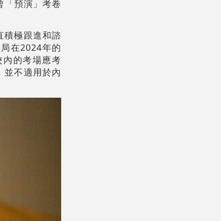
曾「預演」考卷
直積極跟進和諮
在2024年的
校內的考場應考
，並不適用於內