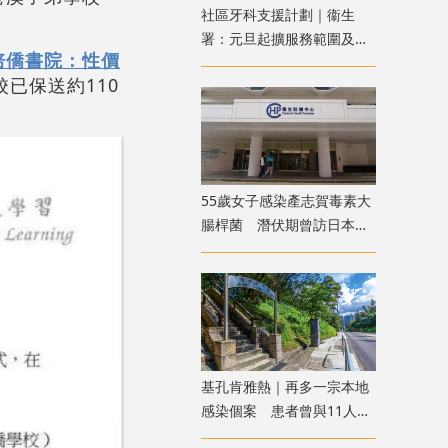
社區牙科支援計劃｜衞生
署：元旦起擴服務範圍及受
培僑書院：性價
惠對象 包括洗牙杜牙根等
已保送約110
55歲女子感染產志賀毒素大
腸桿菌 潛伏期曾訪日本及
進食高風險食物
基孔肯雅熱｜再多一宗本地
感染個案 患者曾與11人到
青衣自然徑遠足