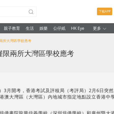
下載APP
親子教育
生活
娛樂
公仔紙
HK Eye
更多
限兩所大灣區學校應考
僅限兩所大灣區學校應考
）3月開考，香港考試及評核局（考評局）2月6日突然公
港澳大灣區（大灣區）內地城市指定地點設立香港中
培僑書院龍華信義學校（深圳培僑學校）和廣州暨大