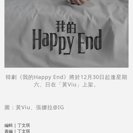
韓劇《我的Happy End》將於12月30日起逢星期
六、日在「黃Viu」上架。
圖：黃Viu、
張娜拉@IG
編輯 | 丁文琪
責編 | 丁文琪