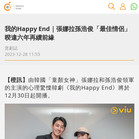
我的Happy End｜張娜拉孫浩俊「最佳情侶」
暌違六年再續前緣
煲劇誌
2023-12-28 11:53
【橙訊】
由韓國「童顏女神」張娜拉和孫浩俊領軍
的主演的心理驚慄韓劇《我的Happy End》將於
12月30日起開播。