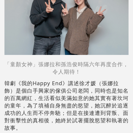
「童顏女神」張娜拉和孫浩俊時隔六年再度合作，
令人期待！
韓劇《我的Happy End》講述徐才媛（張娜拉
飾）是個白手興家的傢俱公司老闆，同時也是知名
的百萬網紅，生活看似美滿如意的她其實有著坎坷
的童年，為了填補自身無盡的慾望，她沉醉於追逐
成功的人生而不停奔馳；但是在接連遭到背叛、面
對衝擊性的真相後，她終於試著擺脫慾望和執著的
故事。