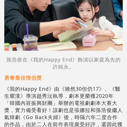
孫浩俊在《我的Happy End》飾演以家庭為先的
許純永。
勇奪最佳情侶獎
《我的Happy End》由《雖然30但仍17》、《醫
生耀漢》導演趙秀沅執導，劇本更榮獲2020年
「韓國內容振興財團」舉辦的電視劇劇本大賽大
獎，實力備受看好！該劇也是張娜拉和孫浩俊繼人
氣韓劇《Go Back夫婦》後，時隔六年二度合作
的作品，由於二人在前作表現廣受好評，還因此獲