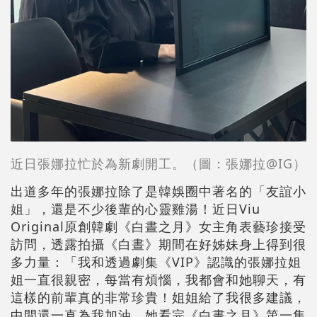
近日張娜拉忙於為新劇開工。（
圖：
張娜拉@IG）
出道多年的張娜拉除了是韓娛圈中著名的「友誼小
姐」，還是不少後輩的心靈雞湯！近日Viu
Original原創韓劇《白晝之月》女主角表藝珍接受
訪問，透露拍攝《白晝》期間在好姊妹身上得到很
多力量：「我和透過劇集《VIP》認識的張娜拉姐
姐一直很親密，每當有煩惱，我都會和她聊天，有
這樣的前輩真的非常珍貴！姐姐給了我很多建議，
中間還一直為我加油，她看完《白晝之月》第一集