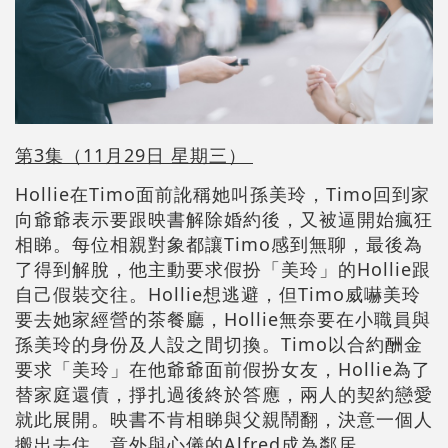
第3集（11月29日 星期三）
Hollie在Timo面前訛稱她叫孫美玲，Timo回到家
向爺爺表示要跟映書解除婚約後，又被逼開始瘋狂
相睇。每位相親對象都讓Timo感到無聊，最後為
了得到解脫，他主動要求假扮「美玲」的Hollie跟
自己假裝交往。Hollie想逃避，但Timo威嚇美玲
要去她家經營的茶餐廳，Hollie無奈要在小職員與
孫美玲的身份及人設之間切換。Timo以合約酬金
要求「美玲」在他爺爺面前假扮女友，Hollie為了
替家庭還債，掙扎過後終於答應，兩人的契約戀愛
就此展開。映書不肯相睇與父親鬧翻，決意一個人
搬出去住，意外與心儀的Alfred成為鄰居…