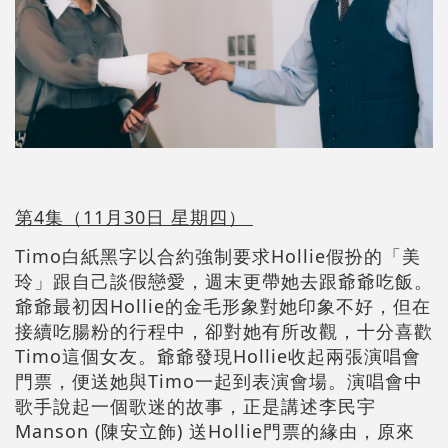
第4集（11月30日 星期四）
Timo白紙黑字以合約強制要求Hollie假扮的「美
玲」跟自己談假戀愛，週末更帶她去跟爺爺吃飯。
爺爺最初因Hollie的金毛形象對她印象不好，但在
接續吃腸粉的行程中，卻對她有所改觀，十分喜歡
Timo這個女友。爺爺發現Hollie收起兩張演唱會
門票，便送她與Timo一起到表演會場。演唱會中
歌手說起一個歌迷的故事，正是講述李民宇
Manson (陳安立飾) 送Hollie門票的緣由，原來