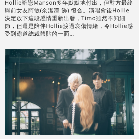
Hollie暗戀Manson多年默默地付出，但對方最終
與前女友阿敏(余潔滢 飾) 復合。演唱會後Hollie
決定放下這段感情重新出發，Timo雖然不知細
節，但還是陪伴Hollie渡過哀傷情緒，令Hollie感
受到霸道總裁體貼的一面…