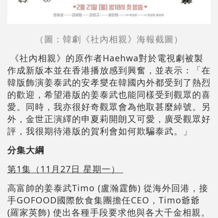
（圖：韓劇《社內相親》海報截圖）
《社內相親》的原作者Haehwa對於電視劇被製
作成新版本並在香港播放感到興奮，並表示：「在
韓版飾演姜泰武的安孝燮在韓國內外都受到了熱烈
的歡迎，希望港版的姜泰武也能同樣受到觀眾的喜
愛。同時，我亦很好奇觀眾會為他取甚麼綽號。另
外，金世正演繹的申夏莉開朗又可愛，廣受觀眾好
評，我很期待港版的賀利會如何欺騙泰武。」
分集大綱
第1集（11月27日 星期一）
高富帥的姜泰武Timo (盧瀚霆飾) 從海外回港，接
手GOFOOD國際飲食集團擔任CEO，Timo爺爺
(羅家英飾) 使出各種手段要求他與各大千金相親。