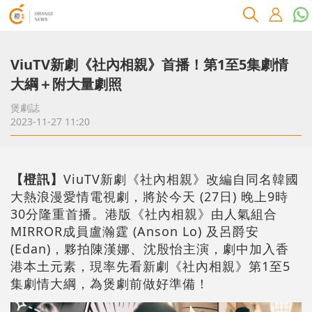
ViuTV新劇《社內相親》首播！第1至5集劇情
大綱＋附大量劇照
煲劇誌
2023-11-27 11:20
【橙訊】
ViuTV新劇《社內相親》改編自同名韓國
大熱浪漫愛情電視劇，將於今天 (27日) 晚上9時
30分隆重首播。港版《社內相親》由人氣組合
MIRROR成員盧瀚霆 (Anson Lo) 及呂爵安
(Edan)，夥拍陳漢娜、沈殷怡主演，劇中加入香
港本土元素，現率先看新劇《社內相親》第1至5
集劇情大綱，為煲劇前做好準備！