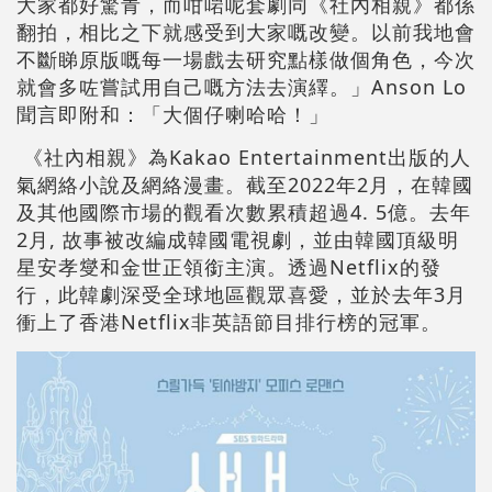
大家都好驚青，而咁啱呢套劇同《社內相親》都係
翻拍，相比之下就感受到大家嘅改變。以前我地會
不斷睇原版嘅每一場戲去研究點樣做個角色，今次
就會多咗嘗試用自己嘅方法去演繹。」Anson Lo
聞言即附和：「大個仔喇哈哈！」
《社內相親》為Kakao Entertainment出版的人
氣網絡小說及網絡漫畫。截至2022年2月，在韓國
及其他國際市場的觀看次數累積超過4. 5億。去年
2月, 故事被改編成韓國電視劇，並由韓國頂級明
星安孝燮和金世正領銜主演。透過Netflix的發
行，此韓劇深受全球地區觀眾喜愛，並於去年3月
衝上了香港Netflix非英語節目排行榜的冠軍。