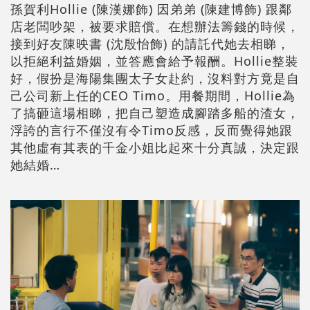
孫賀利Hollie (陳漢娜飾) 因弟弟 (陳建博飾) 跟鄰
店老闆吵架，被要求賠償。在想辦法籌錢的時候，
接到好友陳映書 (沈殷怡飾) 的請託代她去相睇，
以拒絕利益婚姻，並答應會給予報酬。Hollie整裝
好，假扮是海陽集團太子女赴約，沒料對方竟是自
己公司新上任的CEO Timo。用餐期間，Hollie為
了搞砸這場相睇，把自己塑造成腳踏多船的渣女，
浮誇的言行不僅沒有令Timo反感，反而覺得她跟
其他虛有其表的千金小姐比起來十分真誠，決定跟
她結婚…