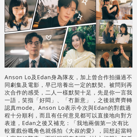
Anson Lo及Edan身為隊友，加上曾合作拍攝過不
同劇集及電影，早已培養出一定的默契。被問到再
次合作的感受，二人一樣默契十足，先是你一言我
一語，笑指「好悶」、「冇新意」，之後就齊齊轉
認真mode。Anson Lo表示今次與Edan的對戲過
程十分順利，而且有任何意見都可以直接地向對方
表達，Edan之後又補充：「我地兩個第一次有比
較重戲份嘅角色就係拍《大叔的愛》，回想起當時