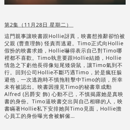
第2集（11月28日 星期二）
這門親事讓映書跟Hollie訝異，映書想推辭卻怕被
父親 (曹查理飾) 怪責而逃避。Timo正式向Hollie
假扮的映書求婚，Hollie嚇得表示自己對Timo哪
裡都不喜歡。Timo執意要跟Hollie結婚，Hollie
情急之下虧他長得像短尾矮袋鼠，讓Timo氣到不
行。回到公司Hollie不斷巧遇Timo，於是瘋狂躲
避他，一次逃跑時不慎拖鞋擊中Timo的頭，所幸
未有被認出。映書因撞見Timo的秘書章成勳
Alfred (呂爵安 飾) 心動不已，不慎揭露她是真映
書的身份。Timo逼映書交出與自己相睇的人，映
書瞞著Hollie私下安排她與Timo見面，Hollie擔
心員工的身份曝光會被解僱…