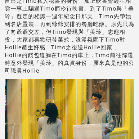
自己是Timo私人秘書的身份，加上映書曾經在相
睇一事上騙過Timo而冷待映書。到了Timo與「美
玲」擬定的相識一週年紀念日那天，Timo先帶她
到名店置裝，再到爺爺安排的餐廳吃飯。原先只為
了向爺爺交差，但Timo發現與「美玲」志趣相
投，大家都喜歡研發菜式，浪漫氛圍下Timo對
Hollie產生好感。Timo之後送Hollie回家，
Hollie的錢包遺漏在Timo的車上，Timo前往歸還
時意外發現「美玲」的真實身份，原來真是他的公
司職員Hollie。