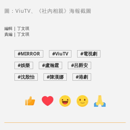
圖：ViuTV、《社內相親》海報截圖
編輯 | 丁文琪
責編 | 丁文琪
#MIRROR
#ViuTV
#電視劇
#娛樂
#盧瀚霆
#呂爵安
#沈殷怡
#陳漢娜
#港劇