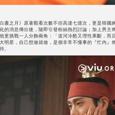
白晝之月》原著觀看次數不但高達七億次，更是韓國
化的消息傳出後，隨即引發粉絲熱烈討論；加上男主
他更挑戰一人分飾兩角：「道河冷酷又理性果斷，而
大明星，自己想做就做，是個非常不懂事的『忙內』
待。