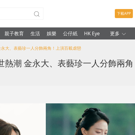
下載APP
親子教育
生活
娛樂
公仔紙
HK Eye
更多
 金永大、表藝珍一人分飾兩角！上演百載虐戀
世熱潮 金永大、表藝珍一人分飾兩角