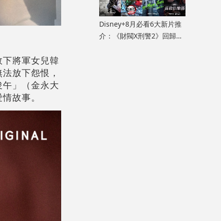
Disney+8月必看6大新片推
介：《財閥X刑警2》回歸、
Faker首參演《謀殺俱樂
救下將軍女兒韓
部》
無法放下怨恨，
俊午」（金永大
愛情故事。