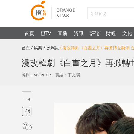
首頁
橙TV
直播
資訊
評論
財經
文化
首頁
/ 娛樂
/ 煲劇誌
/ 漫改韓劇《白晝之月》再掀轉世熱潮
漫改韓劇《白晝之月》再掀轉
編輯：vivienne
責編：丁文琪