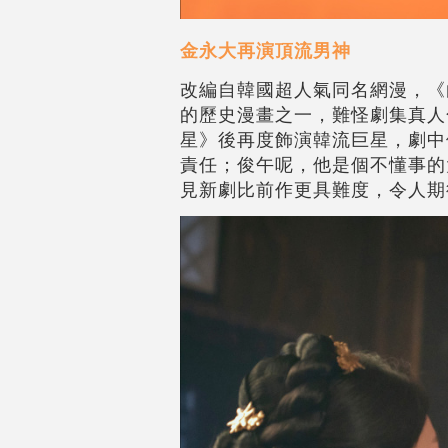
金永大再演頂流男神
改編自韓國超人氣同名網漫，《
的歷史漫畫之一，難怪劇集真人
星》後再度飾演韓流巨星，劇中
責任；俊午呢，他是個不懂事的
見新劇比前作更具難度，令人期