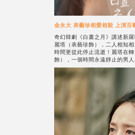
金永大 表藝珍相愛相殺 上演百
奇幻韓劇《白晝之月》講述新羅
麗塔（表藝珍飾），二人相知相
時間更從此停止流逝！麗塔在轉
飾），一個時間永遠靜止的男人