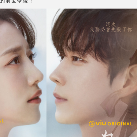
的前世孽緣！