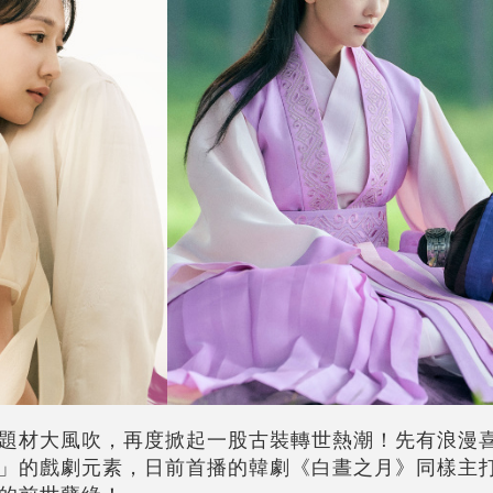
題材大風吹，再度掀起一股古裝轉世熱潮！先有浪漫
」的戲劇元素，日前首播的韓劇《白晝之月》同樣主