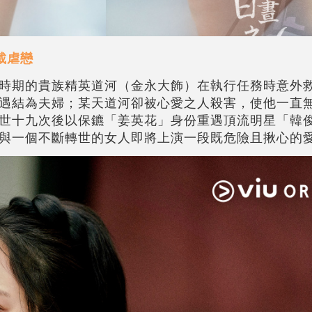
載虐戀
時期的貴族精英道河（金永大飾）在執行任務時意外
遇結為夫婦；某天道河卻被心愛之人殺害，使他一直
世十九次後以保鑣「姜英花」身份重遇頂流明星「韓
與一個不斷轉世的女人即將上演一段既危險且揪心的