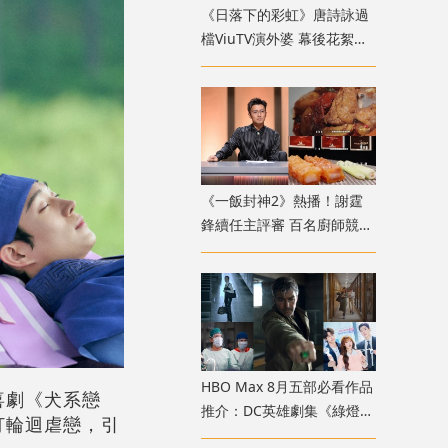
《日落下的彩虹》唐詩詠過
檔ViuTV演外婆 幕後花絮曝
光狂食道具麵
《一飯封神2》熱播！謝霆
鋒續任主評審 百名廚師競技
展現中餐多元魅力
HBO Max 8月五部必看作品
喜劇《犬系戀
推介：DC英雄劇集《綠燈軍
打輪迴虐戀，引
團》、姜勛首演霸總《我的