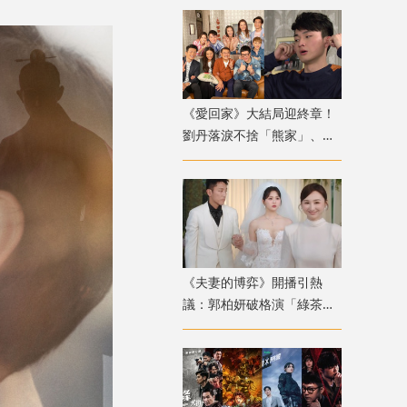
偶像總裁》
《愛回家》大結局迎終章！
劉丹落淚不捨「熊家」、滕
麗名揭周嘉洛新人期捱鬧內
幕
《夫妻的博弈》開播引熱
議：郭柏妍破格演「綠茶
婊」出軌張頴康、高海寧靠
預知夢復仇