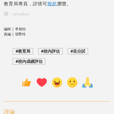
教育局專頁，詳情可
按此
瀏覽。
圖：pixabay
編輯 | 李相怡
責編 | 張艷玲
#教育局
#校內評估
#呈分試
#校內成績評估
評論