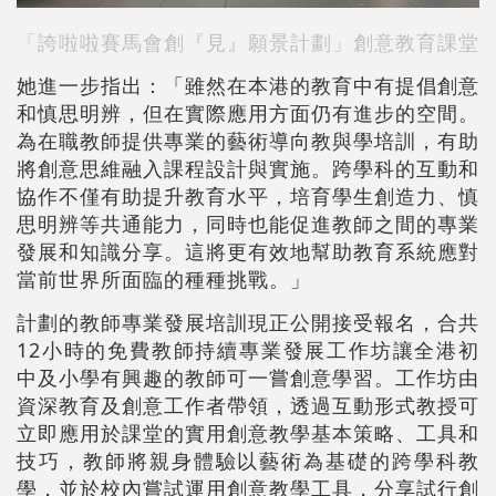
「誇啦啦賽馬會創『見』願景計劃」創意教育課堂
她進一步指出：「雖然在本港的教育中有提倡創意
和慎思明辨，但在實際應用方面仍有進步的空間。
為在職教師提供專業的藝術導向教與學培訓，有助
將創意思維融入課程設計與實施。跨學科的互動和
協作不僅有助提升教育水平，培育學生創造力、慎
思明辨等共通能力，同時也能促進教師之間的專業
發展和知識分享。這將更有效地幫助教育系統應對
當前世界所面臨的種種挑戰。」
計劃的教師專業發展培訓現正公開接受報名，合共
12小時的免費教師持續專業發展工作坊讓全港初
中及小學有興趣的教師可一嘗創意學習。工作坊由
資深教育及創意工作者帶領，透過互動形式教授可
立即應用於課堂的實用創意教學基本策略、工具和
技巧，教師將親身體驗以藝術為基礎的跨學科教
學，並於校內嘗試運用創意教學工具，分享試行創