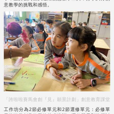
意教學的挑戰和感悟。
「誇啦啦賽馬會創『見』願景計劃」創意教育課堂
工作坊分為2節必修單元和2節選修單元：必修單