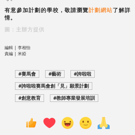
有意參加計劃的學校，敬請瀏覽
計劃網站
了解詳
情。
圖：主辦方提供
編輯 | 李相怡
責編 | 米婭
#賽馬會
#藝術
#誇啦啦
#誇啦啦賽馬會創「見」願景計劃
#創意教育
#教師專業發展培訓