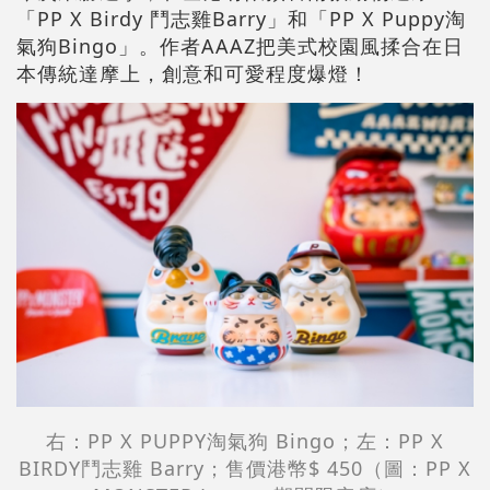
「PP X Birdy 鬥志雞Barry」和「PP X Puppy淘
氣狗Bingo」。作者AAAZ把美式校園風揉合在日
本傳統達摩上，創意和可愛程度爆燈！
右：PP X PUPPY淘氣狗 Bingo；左：PP X
BIRDY鬥志雞 Barry；售價港幣$ 450（圖：PP X