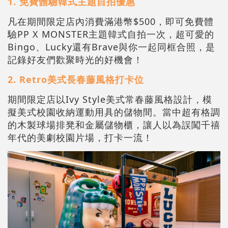
1.
免費體驗韓式主題自拍優惠
凡在期間限定店內消費滿港幣$500，即可免費體
驗PP X MONSTER主題韓式自拍一次，超可愛的
Bingo、Lucky還有Brave與你一起同框合照，是
記錄好友們歡聚時光的好機會！
2.
Retro美式長春藤風格打卡位
期間限定店以Ivy Style美式常春藤風格設計，模
擬美式校園收納運動用具的儲物間。當中超有格調
的木製球場排凳和金屬儲物櫃，讓人以為誤闖千禧
年代的美劇校園片場，打卡一流！