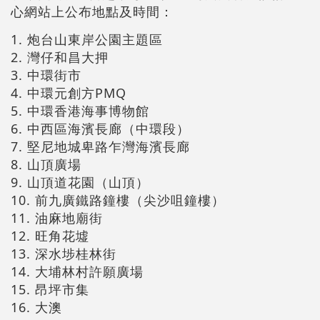
心網站上公布地點及時間：
1. 炮台山東岸公園主題區
2. 灣仔和昌大押
3. 中環街市
4. 中環元創方PMQ
5. 中環香港海事博物館
6. 中西區海濱長廊（中環段）
7. 堅尼地城卑路乍灣海濱長廊
8. 山頂廣場
9. 山頂道花園（山頂）
10. 前九廣鐵路鐘樓（尖沙咀鐘樓）
11. 油麻地廟街
12. 旺角花墟
13. 深水埗桂林街
14. 大埔林村許願廣場
15. 昂坪市集
16. 大澳