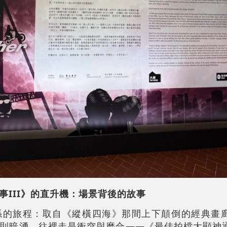
事III》的直升機：場景背後的故事
係的旅程：取自《縱橫四海》那間上下顛倒的經典畫
則暗湧。往裡走是衝突與磨合——《最佳拍檔大顯神