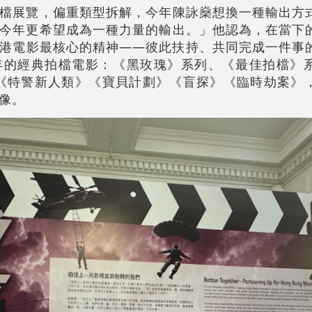
檔展覽，偏重類型拆解，今年陳詠燊想換一種輸出方
今年更希望成為一種力量的輸出。」他認為，在當下
港電影最核心的精神——彼此扶持、共同完成一件事
年的經典拍檔電影：《黑玫瑰》系列、《最佳拍檔》
察》《特警新人類》《寶貝計劃》《盲探》《臨時劫案》
像。