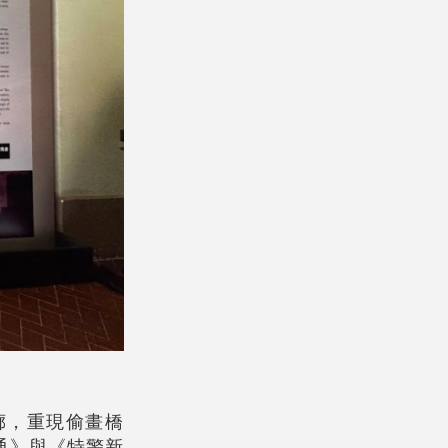
廊，重現偷畫橋
通》與《特警新