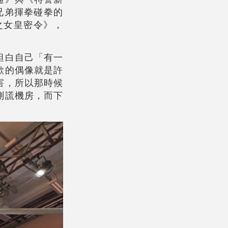
兄弟揮拳碰拳的
之女皇密令》，
坦白自己「有一
歡的偶像就是許
害，所以那時候
測謊機房，而下