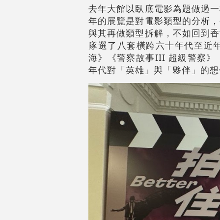
去年大館以臥底電影為題做過一
年的展覽是對電影類型的分析，
與其再做類型拆解，不如回到香
隊選了八套橫跨六十年代至近
海》《警察故事III 超級警
年代對「英雄」與「夥伴」的想