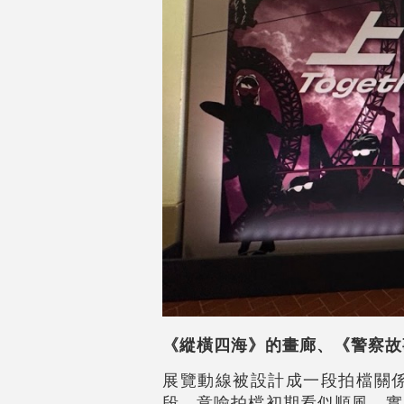
《縱橫四海》的畫廊、《警察故
展覽動線被設計成一段拍檔關
段，意喻拍檔初期看似順風、實