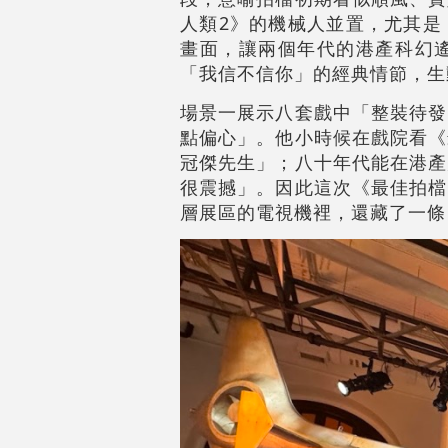
人類2》的機械人並置，尤其是
畫面，讓兩個年代的港產科幻
「我信不信你」的經典情節，生
場景一展示八套戲中「整裝待發
點偏心」。他小時候在戲院看《
冠傑先生」；八十年代能在港產
很震撼」。因此這次《最佳拍檔
層展區的電視機裡，還藏了一條