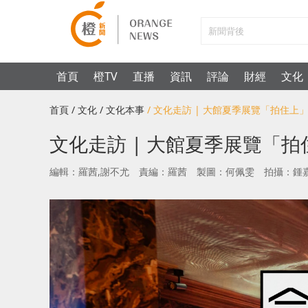
首頁
橙TV
直播
資訊
評論
財經
文化
首頁
/ 文化
/ 文化本事
/ 文化走訪 | 大館夏季展覽「拍住
文化走訪 | 大館夏季展覽「
編輯：羅茜,謝不尤
責編：羅茜
製圖：何佩雯
拍攝：鍾