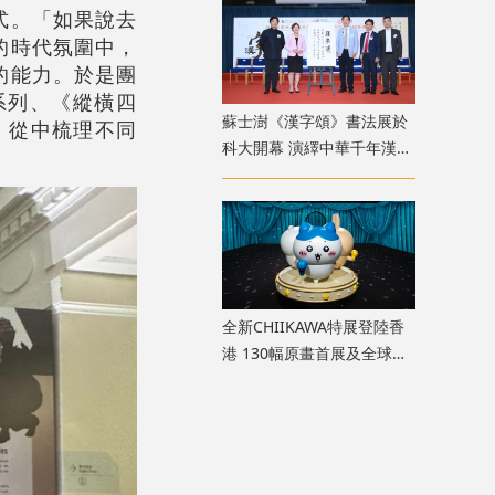
式。「如果說去
的時代氛圍中，
的能力。於是團
系列、《縱橫四
蘇士澍《漢字頌》書法展於
，從中梳理不同
科大開幕 演繹中華千年漢字
文脈
全新CHIIKAWA特展登陸香
港 130幅原畫首展及全球首
座主題迴旋木馬座落維港