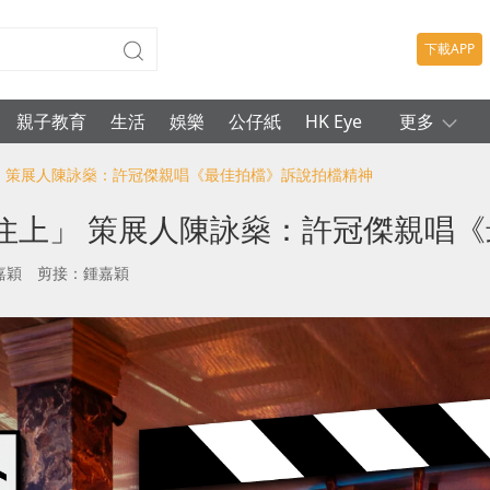
下載APP
親子教育
生活
娛樂
公仔紙
HK Eye
更多
上」 策展人陳詠燊：許冠傑親唱《最佳拍檔》訴說拍檔精神
拍住上」 策展人陳詠燊：許冠傑親唱
嘉穎
剪接：鍾嘉穎