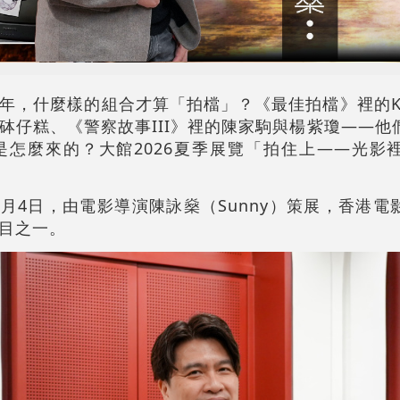
，什麼樣的組合才算「拍檔」？《最佳拍檔》裡的Kin
砵仔糕、《警察故事III》裡的陳家駒與楊紫瓊——他
怎麼來的？大館2026夏季展覽「拍住上——光影
0月4日，由電影導演陳詠燊（Sunny）策展，香港
目之一。