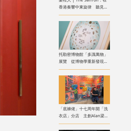
香港奏響中東旋律 聽見音
樂裡的人情溫度
托勒密博物館「多識萬物」
展覽 從博物學重新發現自
然
「底褲佬」十七周年開「洗
衣店」分店 主創Alan梁
二：誕生於誤會的公仔趣談
港幽默