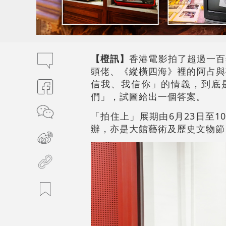
【橙訊】
香港電影拍了超過一百年
頭佬、《縱橫四海》裡的阿占與
信我、我信你」的情義，到底是
們」，試圖給出一個答案。
「拍住上」展期由6月23日至1
辦，亦是大館藝術及歷史文物節