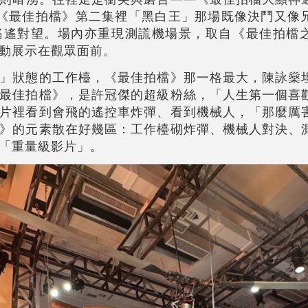
《最佳拍檔》第二集裡「黑白王」那場既像決鬥又像
遙遙對望。場內亦重現測謊機場景，取自《最佳拍檔
動展示在觀眾面前。
」狀態的工作檯，《最佳拍檔》那一格最大，陳詠燊
最佳拍檔》，是許冠傑的超級粉絲，「人生第一個喜
片裡看到會飛的遙控車炸彈、看到機械人，「那麼厲
》的元素散在好幾區：工作檯砌炸彈、機械人對決、
「重量級影片」。