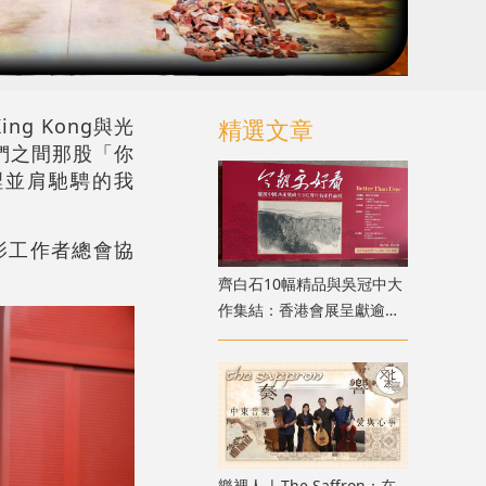
g Kong與光
精選文章
們之間那股「你
裡並肩馳騁的我
電影工作者總會協
齊白石10幅精品與吳冠中大
作集結：香港會展呈獻逾百
件近現代書畫真跡
樂裡人 | The Saffron：在