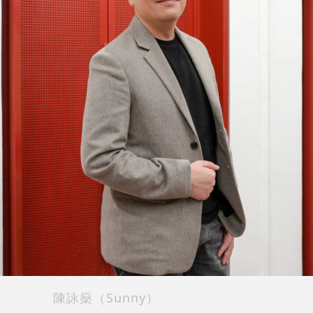
陳詠燊（Sunny）