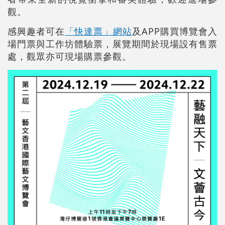
觀。
感興趣者可在
「快達票」網站
及APP購買博覽會入
場門票與工作坊體驗票，展覽期間於現場設有售票
處，觀眾亦可現場購票參觀。