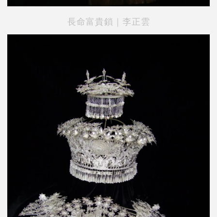
長命富貴鎖｜李正雲