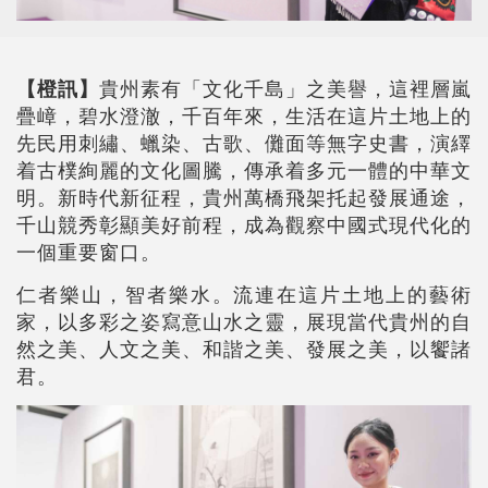
【橙訊】
貴州素有「文化千島」之美譽，這裡層嵐
疊嶂，碧水澄澈，千百年來，生活在這片土地上的
先民用刺繡、蠟染、古歌、儺面等無字史書，演繹
着古樸絢麗的文化圖騰，傳承着多元一體的中華文
明。新時代新征程，貴州萬橋飛架托起發展通途，
千山競秀彰顯美好前程，成為觀察中國式現代化的
一個重要窗口。
仁者樂山，智者樂水。流連在這片土地上的藝術
家，以多彩之姿寫意山水之靈，展現當代貴州的自
然之美、人文之美、和諧之美、發展之美，以饗諸
君。