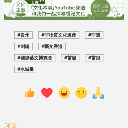
#貴州
#非物質文化遺產
#非遺
#刺繡
#藝文香港
#國際藝文博覽會
#苗繡
#苗銀
#水城畫
評論