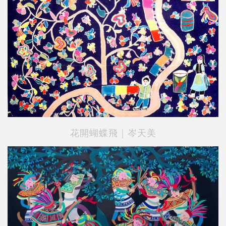
花開蝴蝶飛｜岑天美