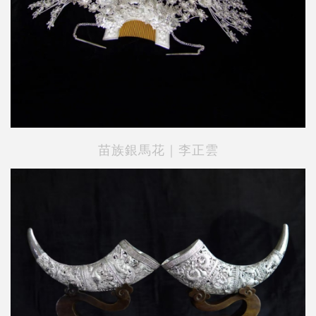
苗族銀馬花｜李正雲