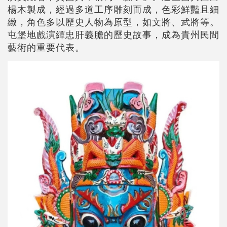
楊木製成，經過多道工序雕刻而成，色彩鮮豔且細
緻，角色多以歷史人物為原型，如文將、武將等。
屯堡地戲演繹忠肝義膽的歷史故事，成為貴州民間
藝術的重要代表。