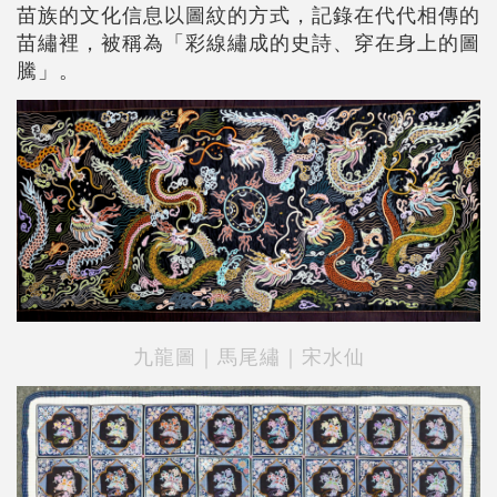
苗族的文化信息以圖紋的方式，記錄在代代相傳的
苗繡裡，被稱為「彩線繡成的史詩、穿在身上的圖
騰」。
九龍圖｜馬尾繡｜宋水仙