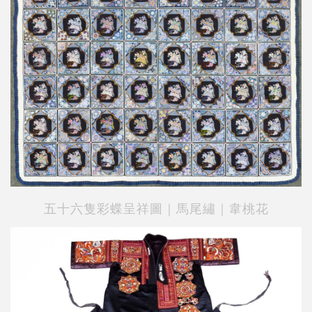
五十六隻彩蝶呈祥圖｜馬尾繡｜韋桃花