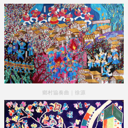
鄉村協奏曲｜徐源