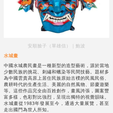
安順臉子（單雄信）｜鮑波
水城畫
中國水城農民畫是一種新型的造型藝術，源於當地
少數民族的挑花、刺繡和蠟染等民間技藝。題材多
為中國雲貴高原上居住民族原始古樸的民風民俗、
農耕時代的生產生活、美麗的自然風物、節慶遊樂
等。這些作品完全由百姓創作，畫風誇張，圖案豐
富多樣，色彩對比強烈，呈現出獨特的視覺韻味。
水城畫從1983年發展至今，通過大量展覽，甚至
走出國門為世人所知。