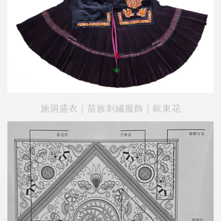
施洞盛衣｜苗族刺繡服飾｜歐東花