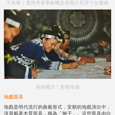
千鳥圖｜貴州丹寨寧航蠟染有限公司五十位畫娘
幸福蠟染｜黃曉海攝
地戲面具
地戲是明代流行的曲藝形式，安順的地戲演出中，
演員戴著木質面具，稱為「臉子」。這些面具由白