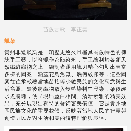
苗族古歌｜李正雲
蠟染
貴州非遺蠟染是一項歷史悠久且極具民族特色的傳
統手工藝，以蜂蠟作為防染劑，手工繪制於各類天
然纖維織物之上，繪制者運用蠟刀精心勾勒出豐富
多樣的圖案，涵蓋花鳥魚蟲、幾何紋樣等，這些圖
案往往承載著當地苗族等少數民族的文化寓意與生
活寫照。隨後將織物放入靛藍染料中浸染，染後經
水煮脫蠟，便呈現出藍白相間、清新素雅的精美效
果，充分展現出獨特的藝術審美價值，它是貴州地
區民族文化的重要載體，反映著當地人民的智慧與
創造力以及對生活和美的獨特理解與表達。