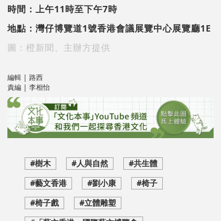
時間：上午11時至下午7時
地點：灣仔博覽道1號香港會議展覽中心展覽廳1E
圖：橙新聞、主辦方提供
編輯 | 路西
責編 | 李相怡
#樹木
#人與自然
#共生體
#藝文香港
#劉小康
#椅子
#椅子戲
#立體雕塑