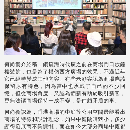
何尚衡介紹稱，銅鑼灣時代廣之前在商場門口放鐘
樓裝飾，也是為了模仿西方廣場的效果，不過近年
它已經轉變成其他內容。有些老顧客認為商場應該
保留原有特色，因為當中也承載了自己的不少回
憶，但從商場角度，又認為翻新有助於吸引新客，
更無法讓商場保持一成不變，是件頗矛盾的事。
何尚衡認為，香港商場的中庭等公用空間最能看出
商場的特徵和設計理念，如果中庭陰暗狹小，多少
顯得發展商不夠慷慨，而在如今大部分商場中庭都