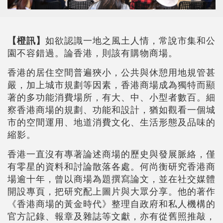
【橙訊】
如欲認識一地之風土人情，常說市集和公
園不容錯過。論香港，則該有購物商場。
香港的居住空間普遍狹小，公共與休憩用地規管甚
嚴，加上城市規劃等因素，香港商場成為獨特而顯
著的多功能消費場所，有大、中、小型者數百。細
察香港商場的規劃、功能和設計，猶如觀看一個城
市的空間運用、地道消費文化、生活形態及品味的
縮影。
香港一直沒有專著論述商場的歷史與發展脈絡，僅
有零星的資料和討論散落各處。何尚衡研究香港商
場逾十年，曾以商場為題撰寫論文，並在社交媒體
開設專頁，把研究配上圖片與大眾分享。他的著作
《香港商場的黃金時代》整理自政府和私人機構的
官方記錄、報章及雜誌等文獻，亦有從舊照推敲，