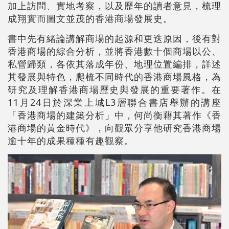
加上訪問、實地考察，以及歷年的讀者意見，梳理
成翔實而圖文並茂的香港商場發展史。
書中先有緒論講解商場的起源和更迭原因，後有對
香港商場的綜合分析，並將香港數十個商場以公、
私營歸類，各依其落成年份、地理位置編排，詳述
其發展與特色，爬梳不同時代的香港商場風格，為
研究及理解香港商場歷史與發展的重要著作。在
11月24日於深業上城L3層聯合書店舉辦的講座
「香港商場的建築分析」中，何尚衡藉其著作《香
港商場的黃金時代》，向觀眾分享他研究香港商場
逾十年的成果種種有趣觀察。