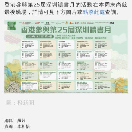
香港參與第25屆深圳讀書月的活動在本周末尚餘
最後幾場，詳情可見下方圖片或
點擊此處
查詢。
圖：橙新聞
編輯 | 羅茜
責編 | 李相怡