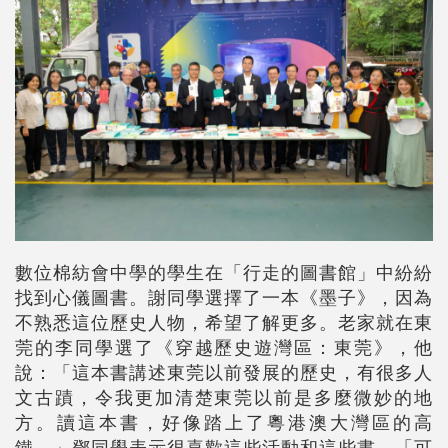
數位棉紡會中學的學生在「行走的圖書館」中紛紛
找到心儀圖書。謝同學選擇了一本《墨子》，因為
不熟悉這位歷史人物，希望了解更多。老家就在東
莞的李同學選了《穿越歷史遊灣區：東莞》，他
說：「這本書講述東莞以前發展的歷史，有很多人
文古蹟，令我更加清楚東莞以前是多麼微妙的地
方。讀這本書，好像踏上了粵港澳大灣區的高
鐵。」鄧同學表示很喜歡這些活動和這些書，「可