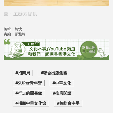
圖：主辦方提供
編輯 | 婉忱
責編 | 張艷玲
#招商局
#聯合出版集團
#SUPer青年營
#中華文化
#行走的圖書館
#推廣閱讀
#招商中華文化節
#棉紡會中學