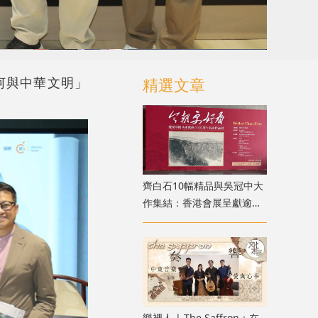
河與中華文明」
精選文章
齊白石10幅精品與吳冠中大
作集結：香港會展呈獻逾百
件近現代書畫真跡
樂裡人 | The Saffron：在