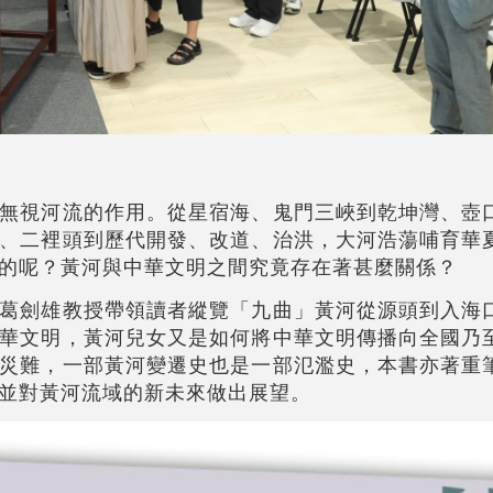
無視河流的作用。從星宿海、鬼門三峽到乾坤灣、壺
、二裡頭到歷代開發、改道、治洪，大河浩蕩哺育華
的呢？黃河與中華文明之間究竟存在著甚麼關係？
葛劍雄教授帶領讀者縱覽「九曲」黃河從源頭到入海
華文明，黃河兒女又是如何將中華文明傳播向全國乃
災難，一部黃河變遷史也是一部氾濫史，本書亦著重
並對黃河流域的新未來做出展望。