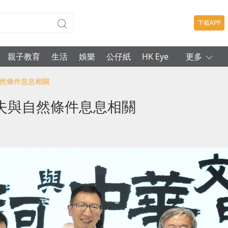
下載APP
親子教育
生活
娛樂
公仔紙
HK Eye
更多
自然條件息息相關
失與自然條件息息相關