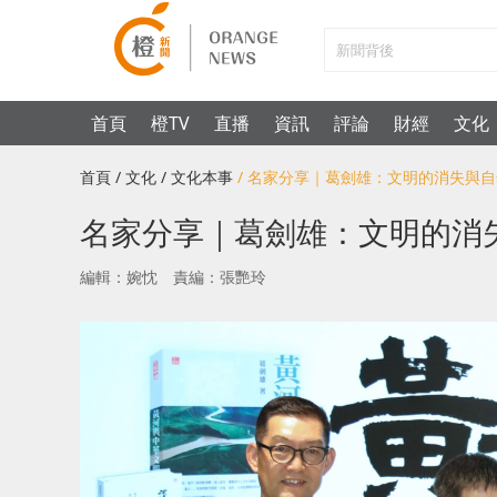
首頁
橙TV
直播
資訊
評論
財經
文化
首頁
/ 文化
/ 文化本事
/ 名家分享｜葛劍雄：文明的消失與
名家分享｜葛劍雄：文明的消
編輯：婉忱
責編：張艷玲