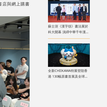
書店與網上購書
蘇士澍《漢字頌》書法展於
科大開幕 演繹中華千年漢字
文脈
全新CHIIKAWA特展登陸香
港 130幅原畫首展及全球首
座主題迴旋木馬座落維港