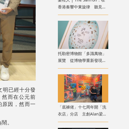
香港奏響中東旋律 聽見音
樂裡的人情溫度
托勒密博物館「多識萬物」
展覽 從博物學重新發現自
然
文明已經十分發
。然而在公元前
的原因，然而一
「底褲佬」十七周年開「洗
衣店」分店 主創Alan梁
二：誕生於誤會的公仔趣談
熱鬧。
港幽默