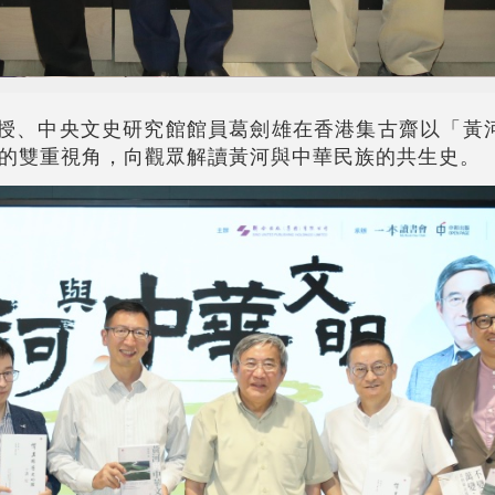
教授、中央文史研究館館員葛劍雄在香港集古齋以「黃
的雙重視角，向觀眾解讀黃河與中華民族的共生史。