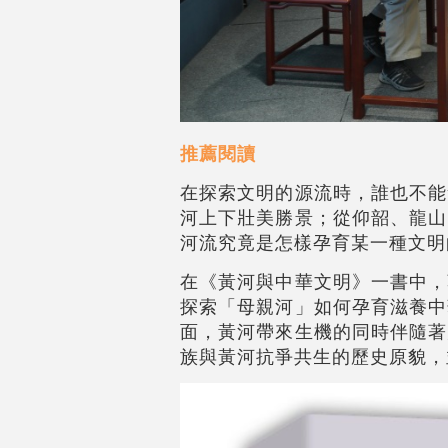
推薦閱讀
在探索文明的源流時，誰也不能
河上下壯美勝景；從仰韶、龍山
河流究竟是怎樣孕育某一種文明
在《黃河與中華文明》一書中，
探索「母親河」如何孕育滋養中
面，黃河帶來生機的同時伴隨著
族與黃河抗爭共生的歷史原貌，