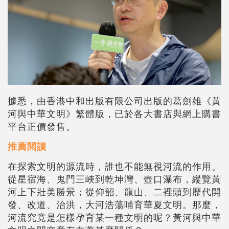
據悉，由香港中和出版有限公司出版的葛劍雄《黃
河與中華文明》繁體版，已於各大書店與網上購書
平台正價發售。
推薦閱讀
在探索文明的源流時，誰也不能無視河流的作用。
從星宿海、鬼門三峽到乾坤灣、壺口瀑布，縱覽黃
河上下壯美勝景；從仰韶、龍山、二裡頭到歷代開
發、改道、治洪，大河浩蕩哺育華夏文明。那麼，
河流究竟是怎樣孕育某一種文明的呢？黃河與中華