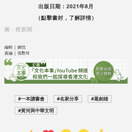
2021
8
出版日期：
年
月
（點擊書封，了解詳情）
圖：橙新聞
編輯 | 婉忱
責編 | 張艷玲
#一本讀書會
#名家分享
#葛劍雄
#黃河與中華文明