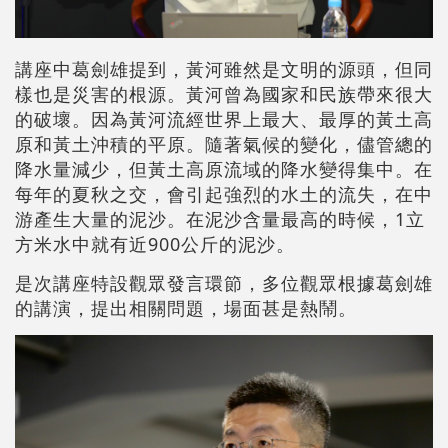
講座中葛劍雄提到，黃河雖然是文明的源頭，但同
樣也是災害的根源。黃河曾為國家和民族帶來很大
的破壞。因為黃河流經世界上最大、最厚的黃土高
原和黃土沖積的平原。隨著氣候的變化，儘管總的
降水量減少，但黃土高原流域的降水變得集中。在
每年的夏秋之交，會引起強烈的水土的流失，在中
游產生大量的泥沙。在泥沙含量最高的時候，1立
方米水中就有近900公斤的泥沙。
是次講座特設觀眾發言環節，多位觀眾根據葛劍雄
的講演，提出相關問題，場面甚是熱鬧。