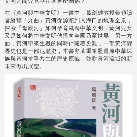
文明之間究竟存在著甚麼關係？
在《黃河與中華文明》一書中，葛劍雄教授帶領讀
者縱覽「九曲」黃河從源頭到入海口的地理全景，
探索「母親河」如何孕育滋養中華文明，黃河兒女
又是如何將中華文明傳播向全國乃至世界。另一方
面，黃河帶來生機的同時伴隨著災難，一部黃河變
遷史也是一部氾濫史，本書亦著重筆墨還原中華民
族與黃河抗爭共生的歷史原貌，並對黃河流域的新
未來做出展望。