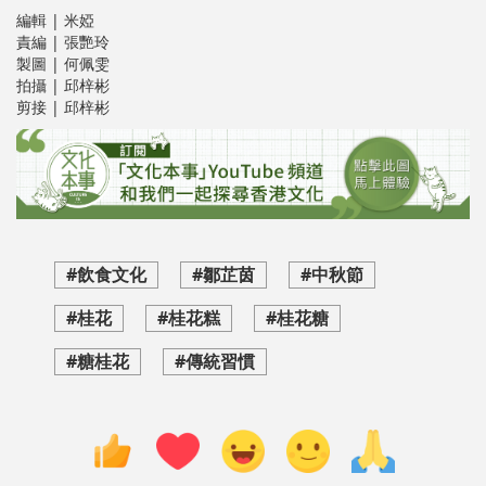
編輯 | 米婭
責編 | 張艷玲
製圖 | 何佩雯
拍攝 | 邱梓彬
剪接 | 邱梓彬
#飲食文化
#鄒芷茵
#中秋節
#桂花
#桂花糕
#桂花糖
#糖桂花
#傳統習慣