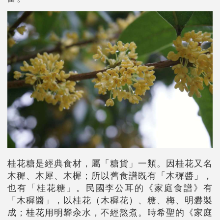
桂花糖是經典食材，屬「糖貨」一類。因桂花又名
木穉、木犀、木樨；所以舊食譜既有「木穉醬」，
也有「桂花糖」。民國李公耳的《家庭食譜》有
「木穉醬」，以桂花（木穉花）、糖、梅、明礬製
成；桂花用明礬汆水，不經熬煮。時希聖的《家庭