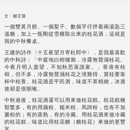
文：鄒芷茵
一個雙黃月餅、一個梨子、數個芋仔拌着兩湯匙三
溫糖，加上一瓶剛從雪櫃取出來的桂花酒，這就是
我的中秋餐桌。
王建的詩作〈十五夜望月寄杜郎中〉，是我最喜歡
的中秋詩：「中庭地白樹棲鴉，冷露無聲濕桂花。
今夜月明人盡望，不知秋思落誰家。」香港有桂
樹，但不多，冷露無聲濕桂花之境難得，賞桂要靠
杯中桂香。桂花酒是平民酒，味道不算精緻，冰過
後卻是很順喉。
中秋過後，桂花酒還可以用來做桂花糕。桂花糕種
類繁多，有的用藕粉、糯米粉、馬蹄粉，也有不加
澱粉的；有的蒸熟，有的冷藏。用桂花酒來做冷藏
的桂花糕，味道比用桂花糖（糖桂花）來做的更豐
富。