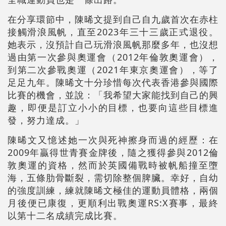
在分享環節中，陳晞文提到自己自九歲首次在赤柱
接觸滑浪風帆，直至2023年三十三歲正式退役。
她表示，沒預計自己玩滑浪風帆那麼多年，也沒想
過由第一次參與奧運會（2012年倫敦奧運會），
到第二次參戰奧運（2021年東京奧運會），等了
足足九年。陳晞文十分珍惜每次代表香港參與國際
比賽的機會，並說：「我希望大家能找到自己的興
趣，即便是訂立小小的目標，也要向這些目標進
發，努力達成。」
陳晞文又憶述她一次與死神擦身而過的經歷：在
2009年贏得世青賽金牌後，隨之獲得參與2012倫
敦奧運的資格，然而於英國備戰時被帆船撞至墮
海，五條肋骨斷裂，需切除整個脾臟。幸好，自幼
的強度訓練，練就陳晞文極佳的運動員體格，兩個
月後便已康復，更順利出戰奧運RS:X賽事，最終
以第十二名成績完成比賽。