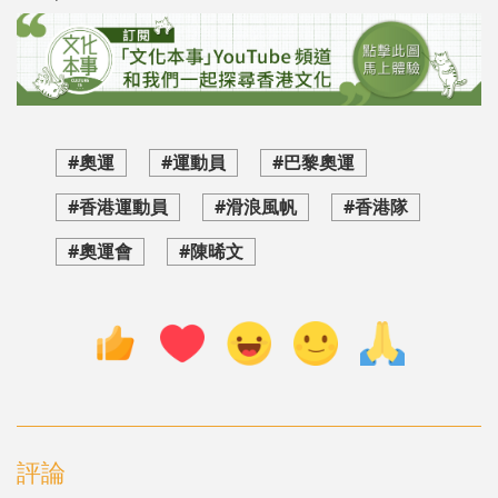
#奧運
#運動員
#巴黎奧運
#香港運動員
#滑浪風帆
#香港隊
#奧運會
#陳晞文
評論