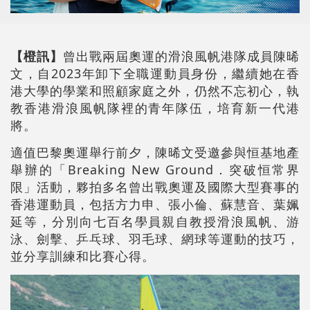
【橙訊】
曾出戰兩屆奧運的滑浪風帆港隊成員陳晞
文，自2023年卸下全職運動員身份，繼續她在香
港大學的學業和照顧家庭之外，仍然不忘初心，執
教香港滑浪風帆隊裡的青年隊伍，培育新一代港
將。
適值巴黎奧運舉行前夕，陳晞文受邀參與恒基地產
舉辦的「Breaking New Ground．突破恒常界
限」活動，夥拍多名曾出戰奧運及國際大型賽事的
香港運動員，包括方力申、張小倫、蘇慧音、葉姵
延等，分別向七百名學員親自教授滑浪風帆、游
泳、劍擊、乒乓球、羽毛球、網球等運動的技巧，
並分享訓練和比賽心得。