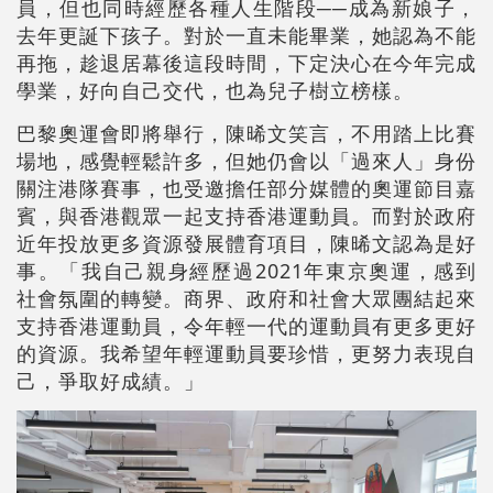
員，但也同時經歷各種人生階段──成為新娘子，
去年更誕下孩子。對於一直未能畢業，她認為不能
再拖，趁退居幕後這段時間，下定決心在今年完成
學業，好向自己交代，也為兒子樹立榜樣。
巴黎奧運會即將舉行，陳晞文笑言，不用踏上比賽
場地，感覺輕鬆許多，但她仍會以「過來人」身份
關注港隊賽事，也受邀擔任部分媒體的奧運節目嘉
賓，與香港觀眾一起支持香港運動員。而對於政府
近年投放更多資源發展體育項目，陳晞文認為是好
事。「我自己親身經歷過2021年東京奧運，感到
社會氛圍的轉變。商界、政府和社會大眾團結起來
支持香港運動員，令年輕一代的運動員有更多更好
的資源。我希望年輕運動員要珍惜，更努力表現自
己，爭取好成績。」