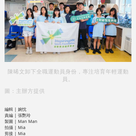
陳晞文卸下全職運動員身份，專注培育年輕運動
員。
圖：主辦方提供
編輯 | 婉忱
責編 | 張艷玲
製圖 | Man Man
拍攝 | Mia
剪接 | Mia