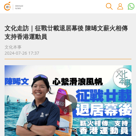
文化走訪｜征戰廿載退居幕後 陳晞文薪火相傳
支持香港運動員
文化本事
2024-07-26 17:37