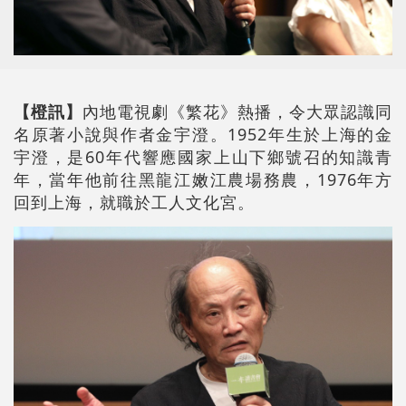
【橙訊】
內地電視劇《繁花》熱播，令大眾認識同
名原著小說與作者金宇澄。1952年生於上海的金
宇澄，是60年代響應國家上山下鄉號召的知識青
年，當年他前往黑龍江嫩江農場務農，1976年方
回到上海，就職於工人文化宮。