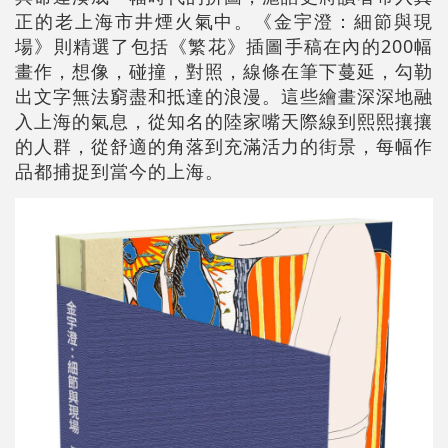
正的老上海市井煙火氣中。《金宇澄：細節與現
場》則精選了包括《繁花》插圖手稿在內的200幅
畫作，想像，碰撞，對照，線條在筆下蔓延，勾勒
出文字無法窮盡和抵達的浪漫。這些繪畫深深地融
入上海的氣息，從知名的陸家嘴天際線到熙熙攘攘
的人群，從舒適的角落到充滿活力的街景，每幅作
品都捕捉到當今的上海。