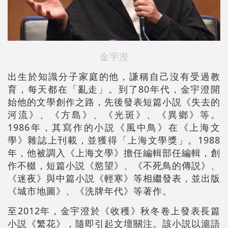
金宇澄
出生於知識分子家庭的他，謙稱自己沒有受過教
育，每天都在「亂走」。到了80年代，金宇澄開
始他的文學創作之路，先後發表短篇小説《失去的
河流》、《方島》、《光斑》、《異鄉》等。
1986年，其寫作的小説《風中鳥》在《上海文
學》雜誌上刊載，並獲得「上海文學獎」。1988
年，他被調入《上海文學》擔任編輯部任編輯，創
作不輟，短篇小説《慾望》、《不死鳥的傳説》、
《迷夜》與中篇小説《輕寒》等相繼發表，並出版
《城市地圖》、《洗牌年代》等著作。
至2012年，金宇澄於《收穫》秋冬卷上發表長篇
小説《繁花》，隨即引起文壇關注。該小説以滬語