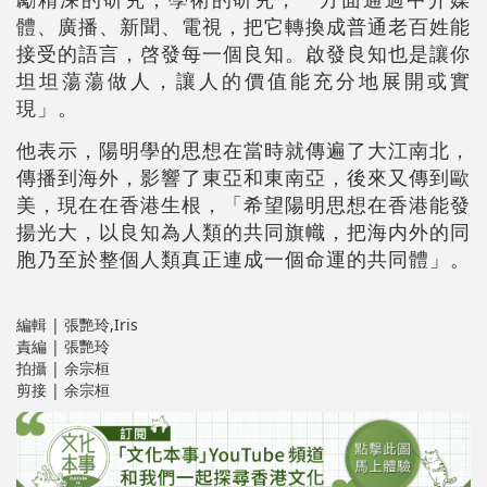
體、廣播、新聞、電視，把它轉換成普通老百姓能
接受的語言，啓發每一個良知。啟發良知也是讓你
坦坦蕩蕩做人，讓人的價值能充分地展開或實
現」。
他表示，陽明學的思想在當時就傳遍了大江南北，
傳播到海外，影響了東亞和東南亞，後來又傳到歐
美，現在在香港生根，「希望陽明思想在香港能發
揚光大，以良知為人類的共同旗幟，把海内外的同
胞乃至於整個人類真正連成一個命運的共同體」。
編輯 | 張艷玲,Iris
責編 | 張艷玲
拍攝 | 余宗桓
剪接 | 余宗桓