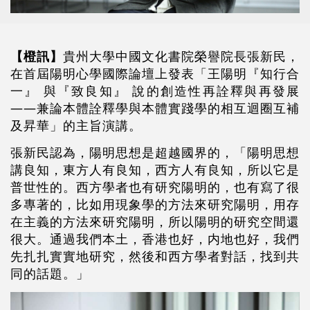
【橙訊】
貴州大學中國文化書院榮譽院長張新民，
在首屆陽明心學國際論壇上發表「王陽明『知行合
一』 與『致良知』 說的創造性再詮釋與再發展
——兼論本體詮釋學與本體實踐學的相互迴圈互補
及昇華」的主旨演講。
張新民認為，陽明思想是超越國界的，「陽明思想
講良知，東方人有良知，西方人有良知，所以它是
普世性的。西方學者也有研究陽明的，也有寫了很
多專著的，比如用現象學的方法來研究陽明，用存
在主義的方法來研究陽明，所以陽明的研究空間還
很大。通過我們本土，香港也好，内地也好，我們
先扎扎實實地研究，然後和西方學者對話，找到共
同的話題。」