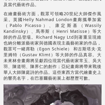
及當代藝術作品。
在繪畫藝術方面，觀眾可領略20世紀大師傑作風
采。英國Helly Nahmad London畫廊攜畢加索
（Pablo Picasso）、康定斯基（Wassily
Kandinsky）、馬蒂斯（ Henri Matisse）等大
師的作品登場。Richard Nagy Ltd則著重呈現維
也納分離派藝術家與德國表現主義藝術家的作品，
觀眾可一睹席勒（Egon Schiele） 和古斯塔夫·克
里姆特（Gustav Klimt）等大師的作品真容。大
未來林舍畫廊將呈獻四位現當代藝術家常玉、吳大
羽、陳道明、陳界仁的創作；亞紀畫廊將帶來戰後
華人大師陳庭詩的作品。這些東西方當代繪畫史上
的響亮名字，在巴塞爾藝術展上都歷歷可數。