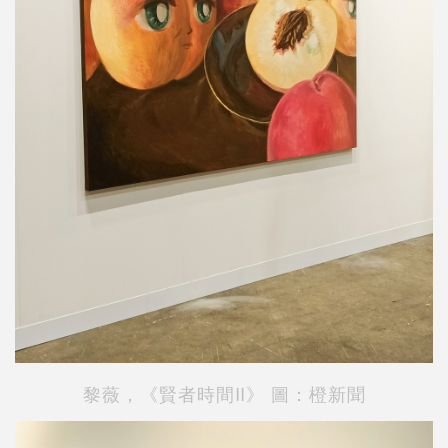
黎薇，《賢者時間Ⅱ》 圖：橙新聞