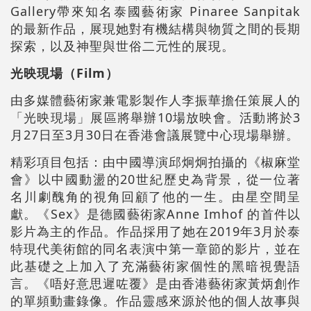
Gallery帶來知名泰國藝術家 Pinaree Sanpitak
的最新作品，展現她對有機結構與物質之間的長期
探索，以及神聖與世俗二元性的展現。
光映現場（Film）
由多媒體藝術家兼電影製作人李振華擔任策展人的
「光映現場」展區將舉辦10場放映會。活動將於3
月27日至3月30日在香港會議展覽中心現場舉辦。
精彩項目包括：由中國導演邱炯炯拍攝的《椒麻堂
會》以中國動盪的20世紀歷史為背景，從一位著
名川劇醜角的視角回顧了他的一生。由星空間呈
獻。《Sex》是德國藝術家Anne Imhof 的首件以
影片為主的作品。作品採用了她在2019年3月於泰
特現代美術館的同名表演中第一章節的影片，並在
此基礎之上加入了充滿藝術家個性的黑暗視覺語
言。《唔好意思遲咗覆》是由香港藝術家黃炳創作
的單頻動畫錄像。作品靈感來源於他的個人故事與