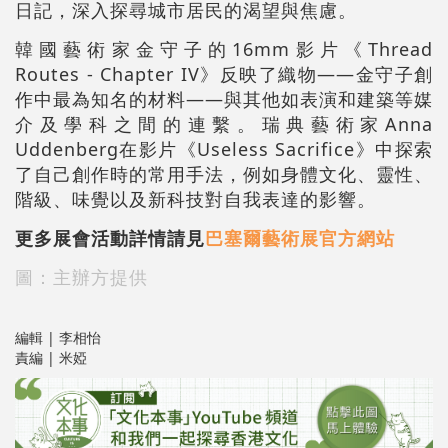
日記，深入探尋城市居民的渴望與焦慮。
韓國藝術家金守子的16mm影片《Thread
Routes - Chapter IV》反映了織物——金守子創
作中最為知名的材料——與其他如表演和建築等媒
介及學科之間的連繫。瑞典藝術家Anna
Uddenberg在影片《Useless Sacrifice》中探索
了自己創作時的常用手法，例如身體文化、靈性、
階級、味覺以及新科技對自我表達的影響。
更多展會活動詳情請見
巴塞爾藝術展官方網站
圖：主辦方提供
編輯 | 李相怡
責編 | 米婭