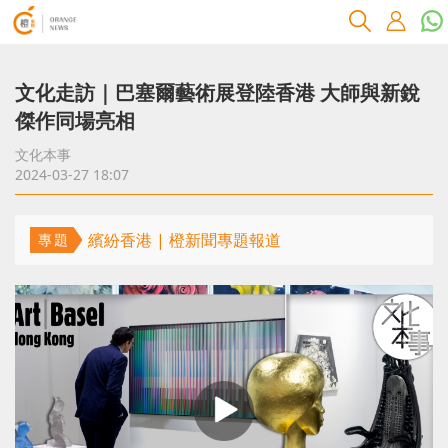
文化走訪｜巴塞爾藝術展登陸香港 大師與新銳
傑作同場亮相
文化本事
2024-03-27 18:07
繽紛香港 | 橙新聞專題報道
專題