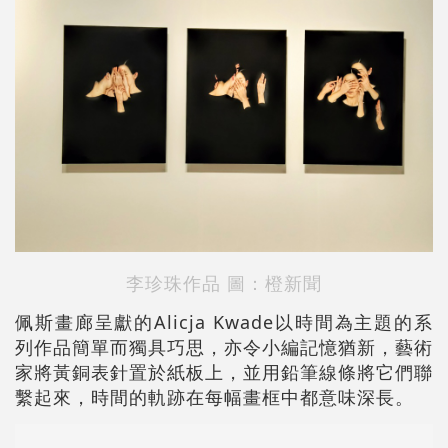
李珍珠作品 圖：橙新聞
佩斯畫廊呈獻的Alicja Kwade以時間為主題的系
列作品簡單而獨具巧思，亦令小編記憶猶新，藝術
家將黃銅表針置於紙板上，並用鉛筆線條將它們聯
繫起來，時間的軌跡在每幅畫框中都意味深長。