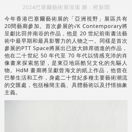
2024巴塞爾藝術展現場 圖：橙新聞
今年香港巴塞爾藝術展的「亞洲視野」展區共有
20間藝廊參加。首次參展的√K Contemporary將
呈獻比田井南谷的作品，他是 20 世紀前衛書法藝
術中最早期和最具影響力的人物之一。同樣是首次
參展的PTT Space將展出已故大師席德進的作品，
他在二十世紀 50 年代至 70 年代以情感充沛的肖
像畫來探索慾望，是東亞地區酷兒文化的先驅人
物。HdM 畫廊將呈獻曾海文的紙上作品，他曾在
巴黎生活和工作，身處二十世紀多種主要藝術潮流
的交匯處，包括極簡主義、具體藝術以及抒情抽象
主義。