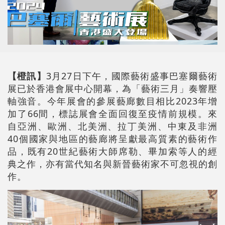
【橙訊】
3月27日下午，國際藝術盛事巴塞爾藝術
展已於香港會展中心開幕，為「藝術三月」奏響壓
軸強音。今年展會的參展藝廊數目相比2023年增
加了66間，標誌展會全面回復至疫情前規模。來
自亞洲、歐洲、北美洲、拉丁美洲、中東及非洲
40個國家與地區的藝廊將呈獻最高質素的藝術作
品，既有20世紀藝術大師席勒、畢加索等人的經
典之作，亦有當代知名與新晉藝術家不可忽視的創
作。