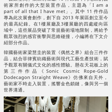
術家所創作的大型裝置作品，主題為「I am a
part of all that I have met」。其中 11 件作品
專為此次展會創作，創下自 2013 年展區創立至今
的最高紀錄。在1樓展廳及3樓展廳的四處縱向區
域中，這些展品突破了常規藝術場地限制，將給予
觀眾強烈的感官衝擊與思維碰撞，小編將在下文介
紹部分作品。
韓國藝術家梁慧圭的裝置《偶然之界》組合三件作
品，結合菲律賓紡織藝術與現代工藝生產技術，賦
予觀眾有關儀式文化的感性體驗。懸在天花板上的
第三件作品《Sonic Cosmic Rope-Gold
Dodecagon Straight Weave》仿佛來自天外，
藝術家不時走入裝置，搖響金色鎖鏈，像與另一個
世界溝通。