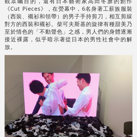
觀眾矚目的，還有日本藝術家高田冬彥的創作
《Cut Pieces》，在熒幕中，6名身著工薪族服裝
（西裝、襯衫和領帶）的男子手持剪刀，相互剪綵
對方的西裝和襯衫。柴可夫斯基的旋律有種甜美乃
至於情色的「不動聲色」之感，男人們的身體逐漸
接近裸露，似乎暗示著從日本的男性社會中的解
放。