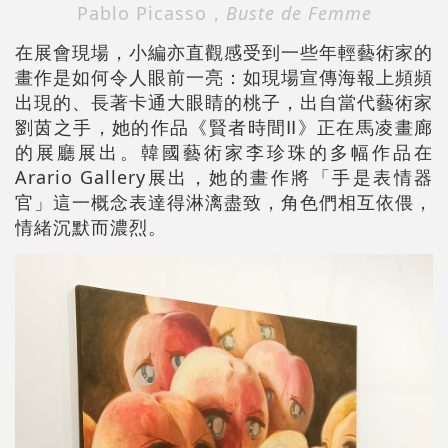
Pablo Picasso，
Buste de Femme
在展會現場，小編亦直觀感受到一些年輕藝術家的
畫作是如何令人眼前一亮：如現場宣傳海報上頻頻
出現的、長著卡通大眼睛的桃子，出自當代藝術家
劉茵之手，她的作品《賢者時間Ⅱ》正在馬凌畫廊
的展廳展出。韓國藝術家李珍珠的多幅作品在
Arario Gallery展出，她的畫作將「手是表情器
官」這一概念表達得淋漓盡致，角色們相互依偎，
情緒沉默而濃烈。