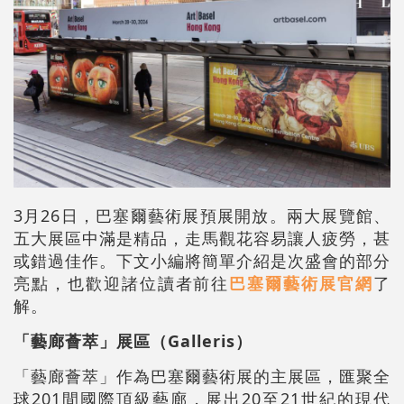
3月26日，巴塞爾藝術展預展開放。兩大展覽館、
五大展區中滿是精品，走馬觀花容易讓人疲勞，甚
或錯過佳作。下文小編將簡單介紹是次盛會的部分
亮點，也歡迎諸位讀者前往
巴塞爾藝術展官網
了
解。
「藝廊薈萃」展區（Galleris）
「藝廊薈萃」作為巴塞爾藝術展的主展區，匯聚全
球201間國際頂級藝廊，展出20至21世紀的現代