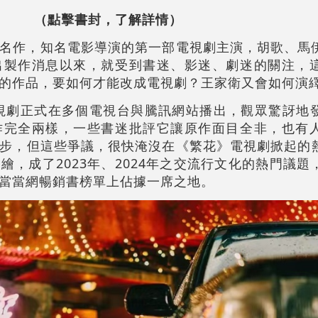
（點擊書封，了解詳情）
名作，知名電影導演的第一部電視劇主演，胡歌、馬
出製作消息以來，就受到書迷、影迷、劇迷的關注，
的作品，要如何才能改成電視劇？王家衛又會如何演
電視劇正式在多個電視台與騰訊網站播出，觀眾驚訝地
作完全兩樣，一些書迷批評它讓原作面目全非，也有
步，但這些爭議，很快淹沒在《繁花》電視劇掀起的
繪，成了2023年、2024年之交流行文化的熱門議題
當當網暢銷書榜單上佔據一席之地。