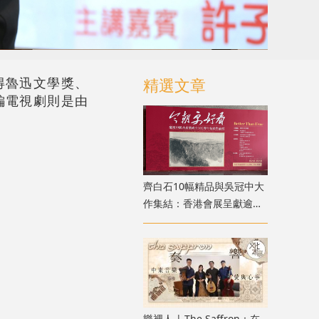
得魯迅文學獎、
精選文章
編電視劇則是由
齊白石10幅精品與吳冠中大
作集結：香港會展呈獻逾百
件近現代書畫真跡
樂裡人 | The Saffron：在