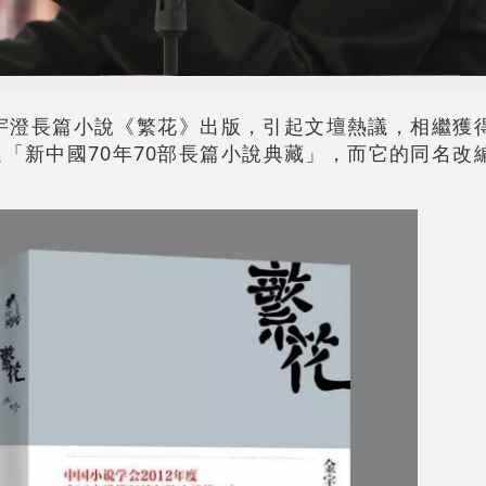
金宇澄長篇小說《繁花》出版，引起文壇熱議，相繼獲
「新中國70年70部長篇小說典藏」，而它的同名改