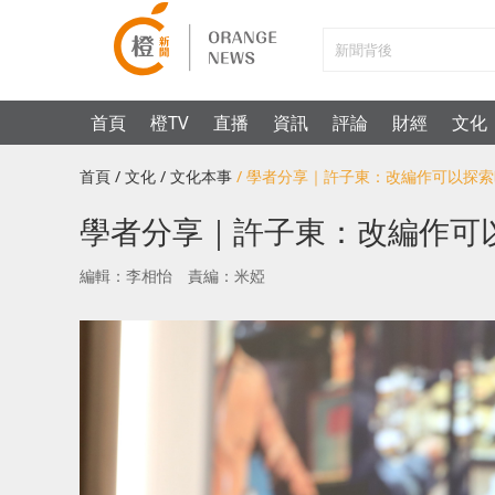
首頁
橙TV
直播
資訊
評論
財經
文化
首頁
/ 文化
/ 文化本事
/ 學者分享｜許子東：改編作可以探
學者分享｜許子東：改編作可
編輯：李相怡
責編：米婭