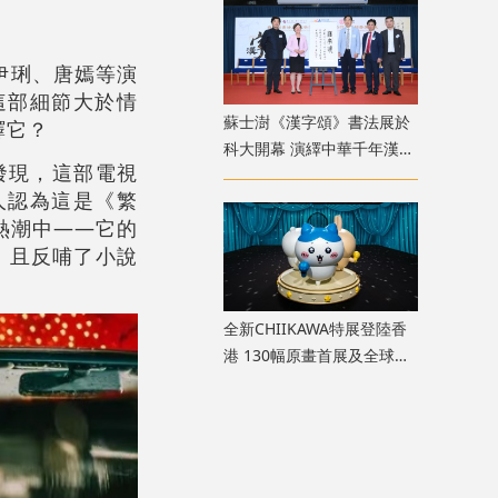
伊琍、唐嫣等演
這部細節大於情
蘇士澍《漢字頌》書法展於
繹它？
科大開幕 演繹中華千年漢字
發現，這部電視
文脈
人認為這是《繁
熱潮中——它的
，且反哺了小說
全新CHIIKAWA特展登陸香
港 130幅原畫首展及全球首
座主題迴旋木馬座落維港