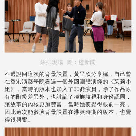
綵排現場 圖：橙新聞
不過說回這次的背景設置，黃呈欣分享稱，自己曾
在香港演藝學院看過一個外國團體演繹的《茱莉小
姐》，當時的版本也加入了非裔演員，除了作品原
有的階級差異外，也討論了種族歧視和身份認同，
讓故事的內核更加豐富，當時她便覺得眼前一亮，
因此這次能參演背景設置在港英時期的版本，也覺
得很興奮。