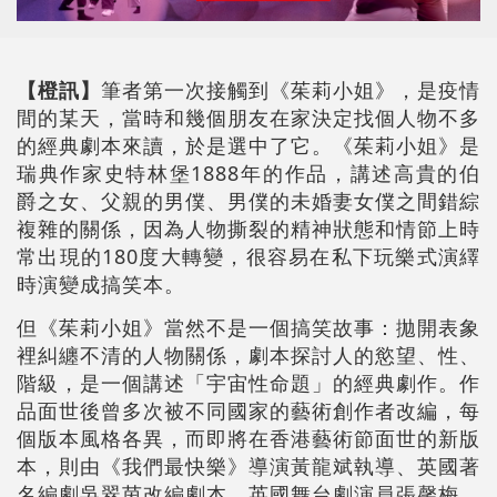
【橙訊】
筆者第一次接觸到《茱莉小姐》，是疫情
間的某天，當時和幾個朋友在家決定找個人物不多
的經典劇本來讀，於是選中了它。《茱莉小姐》是
瑞典作家史特林堡1888年的作品，講述高貴的伯
爵之女、父親的男僕、男僕的未婚妻女僕之間錯綜
複雜的關係，因為人物撕裂的精神狀態和情節上時
常出現的180度大轉變，很容易在私下玩樂式演繹
時演變成搞笑本。
但《茱莉小姐》當然不是一個搞笑故事：拋開表象
裡糾纏不清的人物關係，劇本探討人的慾望、性、
階級，是一個講述「宇宙性命題」的經典劇作。作
品面世後曾多次被不同國家的藝術創作者改編，每
個版本風格各異，而即將在香港藝術節面世的新版
本，則由《我們最快樂》導演黃龍斌執導、英國著
名編劇吳翠茵改編劇本，英國舞台劇演員張馨梅、