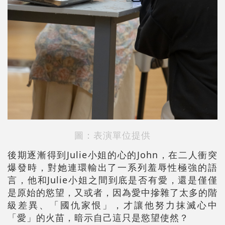
圖：表演單位提供
後期逐漸得到Julie小姐的心的John，在二人衝突
爆發時，對她連環輸出了一系列羞辱性極強的語
言，他和Julie小姐之間到底是否有愛，還是僅僅
是原始的慾望，又或者，因為愛中摻雜了太多的階
級差異、「國仇家恨」，才讓他努力抹滅心中
「愛」的火苗，暗示自己這只是慾望使然？