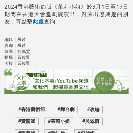
2024香港藝術節版《茱莉小姐》於3月1日至17日
期間在香港大會堂劇院演出，對演出感興趣的朋
友，可點擊
此處
查詢。
編輯 | 羅茜
責編 | 羅茜
製圖 | 何佩雯
拍攝 | 曹俊賢
剪接 | 曹俊賢
#香港藝術節
#舞台劇
#改編
#黃龍斌
#茱莉小姐
#吳翠茵