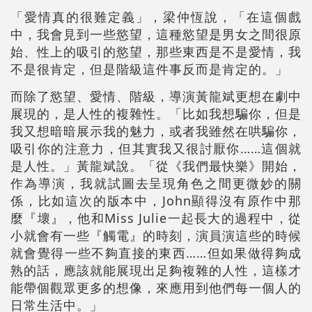
「愛情真的很難定義」，梁仲恆說，「在這個戲
中，我會見到一些慾望，這種慾望是男女之間很原
始、性上的吸引的慾望，那些東西是不是愛情，我
不是很肯定，但是階級這件事反而是肯定的。」
而除了慾望、愛情、階級，導演黃龍斌更想在劇中
展現的，是人性的複雜性。「比如我想騙你，但是
我又想暗暗展示我的魅力，或者我雖然在哄騙你，
吸引你的注意力，但其實我又很討厭你……這個就
是人性。」黃龍斌說。「從《我們最快樂》開始，
作為導演，我就試圖去呈現角色之間更微妙的關
係，比如這次的版本中，John顯得沒有原作中那
麼『壞』，他和Miss Julie一起長大的過程中，從
小就會有一些『觸電』的時刻，演員演這些的時候
就會覺得一些不夠直接的東西……但如果做得夠成
熟的話，應該就能展現出足夠複雜的人性，這樣才
能帶個觀眾更多的想像，來應用到他們每一個人的
日常生活中。」