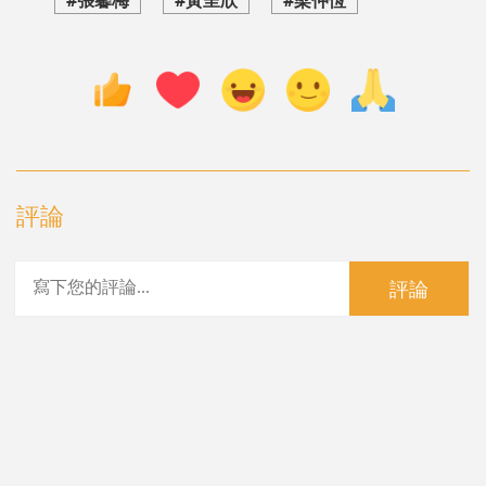
#張馨梅
#黃呈欣
#梁仲恆
評論
評論