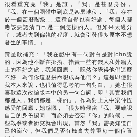
很看重究竟『我』是誰，『我』是甚麼身份，
『我』在一個團體中到底是甚麼地位，『我』存在
於一個甚麼階級……這種自覺也有好處，每個人都
應該要認清自己是一個怎樣的人。但如果太過分
了，或者去到偏執的程度，就會引發很多原本不想
發生的事情。」
黃呈欣補充：「我在戲中有一句對白是對John說
的，因為他不斷在揶揄、指責一些有錢人和外籍人
士的不好之處，我就回應，『既然你覺得他們這麼
不好，為何你這麼拼命想成為他們？』這是即使對
我本人來說，也很值得思考的一句對白。」她也很
喜歡這次改編版本中的另一句台詞，即「其實我們
都是人，我們都是一樣的」。作為對上文中梁仲恆
感受的回應，她感慨，「很多時候當『我』要確認
自己的身份認同，而必須去否定『你』的時候，一
些戰爭或者衝突就會出現。當然『我』需要知道自
己的崗位，但我們是否有機會去尊重每一個位置