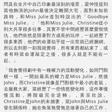
問及在全片中自己印象最深刻的場景，梁仲恆提到
當他飾演的John最後決定離開大宅，面對未知前
路時，和Miss Julie道別時說出的「Goodbye
Miss Julie」：「他和Miss Julie、Christine從小
到大共享很多往事，其實不管中間經歷甚麼愛恨情
仇，他們依然是陪著對方成長的玩伴，一起經歷了
很多東西，他們的命運似乎從一出世就已經捆綁。
所以去到那一刻我就覺得，所有東西都結束了，或
者有時當命運敲定之後，很多人就是不能在一
起。」
「我會覺得劇中有一種權力的流動變化，如同鬥獸
棋一樣，一開始最高的權力是Miss Julie，然後
John，而Christine就像是鬥獸棋中最小的老鼠，
去服務大家。當經歷了一些情慾變化時，這件事慢
慢流動，將階級完全逆轉」，黃呈欣說。
Christine是John的未婚妻，當John與Miss Julie
發生關係時，她在角落無聲無息做著自己的工作，