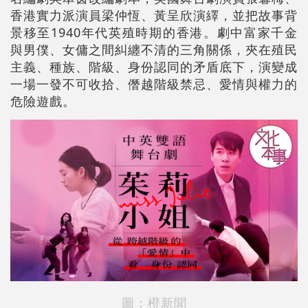
香港實力派演員梁仲恆、黃呈欣演繹，並把故事背
景移至1940年代英殖時期的香港。劇中富家千金
與男僕、女傭之間糾纏不清的三角關係，夾在殖民
主義、種族、階級、身份認同的矛盾底下，演變成
一場一發不可收拾、僭越階級禁忌、愛情與權力的
危險遊戲。
圖：橙新聞