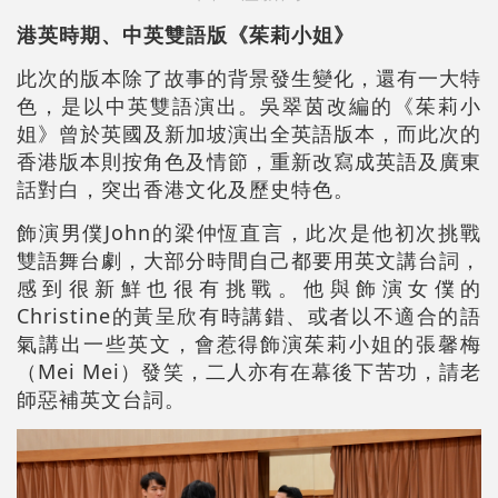
港英時期、中英雙語版《茱莉小姐》
此次的版本除了故事的背景發生變化，還有一大特
色，是以中英雙語演出。吳翠茵改編的《茱莉小
姐》曾於英國及新加坡演出全英語版本，而此次的
香港版本則按角色及情節，重新改寫成英語及廣東
話對白，突出香港文化及歷史特色。
飾演男僕John的梁仲恆直言，此次是他初次挑戰
雙語舞台劇，大部分時間自己都要用英文講台詞，
感到很新鮮也很有挑戰。他與飾演女僕的
Christine的黃呈欣有時講錯、或者以不適合的語
氣講出一些英文，會惹得飾演茱莉小姐的張馨梅
（Mei Mei）發笑，二人亦有在幕後下苦功，請老
師惡補英文台詞。