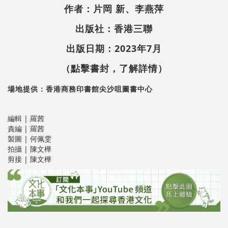
作者：片岡 新、李燕萍
出版社：香港三聯
出版日期：2023年7月
（點擊書封，了解詳情）
場地提供：香港商務印書館尖沙咀圖書中心
編輯 | 羅茜
責編 | 羅茜
製圖 | 何佩雯
拍攝 | 陳文樺
剪接 | 陳文樺