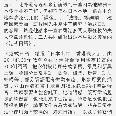
臨），此外還有近年來新認識到一些因為他離開日
本多年並不了解，但卻不僅在日本本地，還在中文
地區廣泛使用的「課金」、「應援」等詞彙……種
種因素疊加，讓片岡先生產生了研究「港式日語」
的念頭，於是他請來一直在香港多間大學任教的夫
人李燕萍幫忙，二人共同編寫出這本生動又豐富的
《港式日語》。
《港式日語》精選「日本出世、香港長大」、由
20世紀60年代至今在香港社會使用頻率較高的
300例詞語，把它們按時序分成懷舊、常見和新興
三類，並細分日常用語、飲食、娛樂、廣告、語法
結構等，部分詞語配有生動有趣、形象可愛的插
畫，並由作者在書中親自朗讀示範日語和粵語發
音，帶領學習者體會純正、地道語感，既可當成趣
味的科普書，也能用來學習語言。筆者這次也把握
難得的機會，請
兩位作者
為大家講解一些在日常生
活中使用頻率較高的「港式日語」，以及了解它們