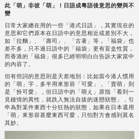
此「萌」非彼「萌」！日語成粵語後意思的變與不
變
日常大家總在用的一些「港式日語」，其實現在的
意思和它們原本在日語中的意思相近或差別不大，
如「拉麵」、「壽司」、「古著」等，「福袋」也
差不多，只不過日語中的「福袋」更有盲盒性質，
而香港的「福袋」很多已經明明白白告訴大家當中
的內容了。
但有些詞的意思則是天差地別：比如當今港人慣用
的「萌」字，多半用來形容「可愛」，「賣萌」則
是「扮可愛」，但日語中的「萌え」原指「看到一
見鐘情的異性，就跌入無法自拔的迷戀狀態」，引
申為對某件東西十分狂熱的狀態，如果在日本還用
「萌」來形容甚麼東西可愛，只怕對方會感到莫名
其妙。