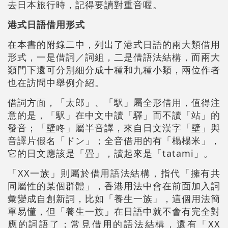
去日本旅行時，記得要讀對重音喔。
港式日語借用形式
在本書的附錄二中，列出了港式日語的兩大類借用
形式，一是借詞／詞組，二是借語法結構，而兩大
類門下還可分別細分成十種和九種小類，兩位作者
也在訪問中舉例介紹。
借詞方面，「太郎」、「駅」屬全形借用，值得注
意的是，「駅」在中文中讀「驛」而不讀「站」的
發音；「壁咚」屬半音譯，來自日文漢字「壁」與
音譯片假名「ドン」；全音借用的有「榻榻米」，
它的日文應該是「畳」，讀起來是「tatami」。
「XX一族」則屬於借用語法結構，指代「擁有共
同屬性的某個群體」，香港用法中會在前面加入詞
彙變成自創新詞，比如「養生一族」，這個用法簡
單易懂，但「養生一族」在日語中就不會有完全對
應的詞語了；常見借用的語法結構，還有「XX