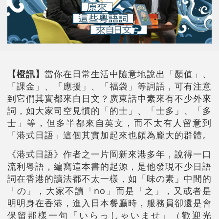
【橙訊】
當你在日常生活中隨意地說出「顏值」、
「課金」、「應援」、「福袋」等詞語，可有注意
到它們其實都來自日文？廣東話中素來有不少外來
詞，如大家司空見慣的「的士」、「士多」、「多
士」等，但多半都來自英文，而不太有人留意到
「港式日語」這個其實加起來也頗為龐大的群體。
《港式日語》作者之一片岡新來港多年，說得一口
流利粵語，編寫這本書的起源，是他發現不少日語
詞在香港的讀法都不太一樣，如「味の素」中間的
「の」，大家不讀「no」而是「之」，又或者是
明明身在香港，進入日本餐廳時，服務員卻還是會
保留那樣一句「いらっしゃいませ」（歡迎光