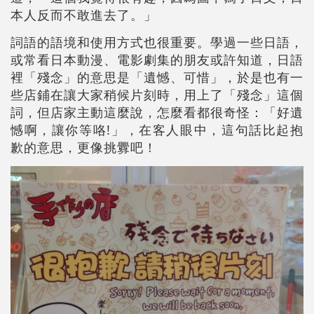
本人反而不敢進去了。」
詞語的語境和使用方式也很重要。學過一些日語，
或常看日本動漫、電影劇集的朋友或許知道，日語
裡「殘念」的意思是「遺憾、可惜」，於是也有一
些店鋪在讓大家稍候片刻時，用上了「殘念」這個
詞，但店家主動這麼說，怎麼看都很奇怪：「好遺
憾啊，讓你等咯!」，在客人眼中，這句話比起抱
歉的意思，更像挑釁吧！