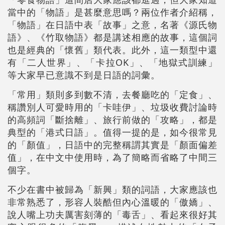
當中的「物語」是甚麼意思嗎？兩位作者介紹稱，
「物語」在日語中表「故事」之意，名著《源氏物
語》、《竹取物語》都是講述相應的故事，這個詞
也是經典的「懷舊」類代表。此外，這一類型中還
有「二人世界」、「卡拉OK」、「地獄式訓練」
等大家早已意識不到是日語的詞彙。
「常用」類則多到數不清，去餐廳吃的「定食」、
稱讚別人可愛時用的「卡哇伊」、垃圾收費討論時
的高頻詞「斷捨離」、旅行前做的「攻略」，都是
典型的「港式日語」。值得一提的是，如今很常見
的「顏值」，日語中的完整稱謂其實是「顏面偏差
值」，在中文中使用時，為了簡略而省略了中間三
個字。
不少在書中被歸為「新興」類的詞語，大家應該也
非常熟悉了，形容人裝酷但內心溫暖的「傲嬌」、
說人嘴上功夫厲害刻薄的「毒舌」、看起來很好其