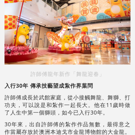
許師傅龍年新作
「舞龍迎春」
入行30年 傳承技藝望成紮作界葉問
許師傅成長於武館家庭，從小接觸舞龍、舞獅、打
功夫，可以說是和紮作一起長大。他在11歲時做
了人生中第一個獅頭，如今已入行30年。
30年來，出自許師傅的紮作作品無數，最得意之
作當屬存放於澳洲本迪戈市金龍博物館的大金龍。