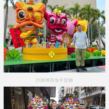
許師傅與兔年賀獅