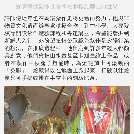
許師傅讓紮作技藝和雄獅樓品牌走向世界
許師傅近年也在為讓紮作走得更遠而努力，他與非
物質文化遺產辦事處積極合作，到中小學、大專院
校等開設紮作體驗課程和專題講座，希望能發掘到
新鮮人入行，亦盼望扭轉公眾認為紮作是夕陽行業
的想法。在推廣過程中，他留意到許多年輕人都頗
具創意，他們會把山水畫甚至卡通畫繪上作品，或
者在製作中秋兔子燈籠時，為燈籠加上可滾動的
「兔腳」，燈籠得以在地面上跑起來，打破以往燈
籠只可手提或掛在半空中的刻板印象。