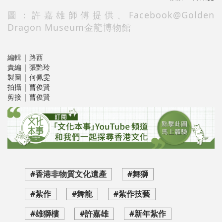
圖：許嘉雄師傅提供、Facebook@Golden
Dragon Museum金龍博物館
編輯 | 路西
責編 | 張艷玲
製圖 | 何佩雯
拍攝 | 曹俊賢
剪接 | 曹俊賢
#香港非物質文化遺產
#舞獅
#紮作
#舞龍
#紮作技藝
#雄獅樓
#許嘉雄
#新年紮作