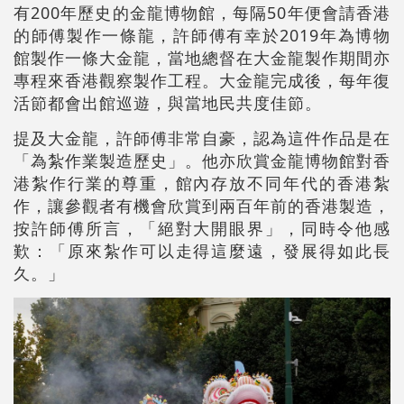
有200年歷史的金龍博物館，每隔50年便會請香港
的師傅製作一條龍，許師傅有幸於2019年為博物
館製作一條大金龍，當地總督在大金龍製作期間亦
專程來香港觀察製作工程。大金龍完成後，每年復
活節都會出館巡遊，與當地民共度佳節。
提及大金龍，許師傅非常自豪，認為這件作品是在
「為紮作業製造歷史」。他亦欣賞金龍博物館對香
港紮作行業的尊重，館內存放不同年代的香港紮
作，讓參觀者有機會欣賞到兩百年前的香港製造，
按許師傅所言，「絕對大開眼界」，同時令他感
歎：「原來紮作可以走得這麼遠，發展得如此長
久。」