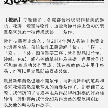
【
橙訊】
每逢佳節，各處都會出現製作精美的獅
頭、花牌、燈籠等物件，這些為節日添上色彩的裝
置都來源於一種傳統技藝——紮作。
紮作技藝歷史悠久，於2014年列入香港非物質文
化遺產名錄。傳統紮作工藝需經「紮」、「撲」、
「寫」、「裝」四個重要工序，紮作製品以竹篾、
紗紙、色紙、絹布等簡單材料為基礎，運用紮作技
巧和繪畫筆功製作而成，既在宗教儀式中用作祭
品，也可以用於民間節慶或裝飾。
農曆新年自然也離不開紮作，而舞龍舞獅的道具和
各式花燈當然是最常見的新春紮作了。新春佳節之
際，我們訪問了香港本地紮作品牌雄獅樓的許嘉雄
師傅，聽師傅向我們介紹紮作技藝的發展與創新，
以及他的精彩紮作故事。