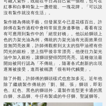
可融入紮作，既能在平日為自己紮一個框，也可在
紅事和白事時紮上一盞燈籠、一塊花牌，「可以說
沒有紮作就沒有生活」。
紮作雖為傳統手藝，但發展至今已是花樣百出。許
師傅在紮作過程中會時常留意身邊事物，看看有沒
有可應用到紮作中的「絕世好橋」。他以給獅頭上
色的力架光油為例，傳統的力架光油有光面效果但
並無閃亮效果，許師傅觀察到太太的指甲油裡有些
閃光的銀粉，塗上指甲後非常漂亮，他便往力架光
油中加入銀粉，讓獅頭變得閃閃亮亮。這種做法最
開始被同行認為「不傳統」，隨著各式創新的出現
逐漸被接受，進而被稱讚「很有時代觸覺」。
除了外觀，許師傅的獅頭樣式也愈加多元。近年他
除了繼續製作傳統的「劉、關、張」獅頭，即彩
色、紅色、黑色的獅頭外，還製作造型更卡通的黑
白獅、水晶獅、牛仔布製成的牛仔獅、聖誕獅等。