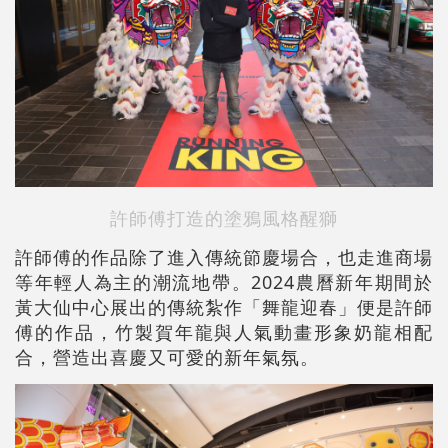
許師傅打造的塗鴉風格醒獅
許師傅的作品除了進入傳統節慶場合，也走進商場
等年輕人為主的潮流地帶。2024農曆新年期間於
黃大仙中心展出的傳統紮作「舞龍迎春」便是許師
傅的作品，竹製賀年龍與人氣動畫形象奶龍相配
合，營造出喜慶又可愛的新年氣氛。