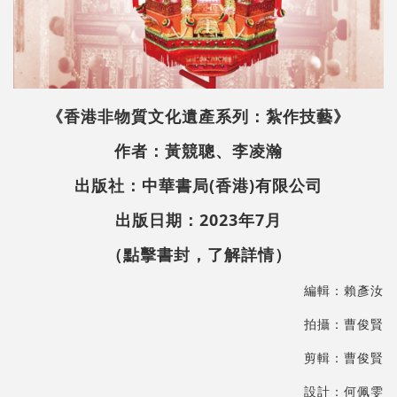
《香港非物質文化遺產系列：紮作技藝》
作者：黃競聰、李凌瀚
出版社：中華書局(香港)有限公司
出版日期：2023年7月
（點擊書封，了解詳情）
編輯：賴彥汝
拍攝：曹俊賢
剪輯：曹俊賢
設計：何佩雯