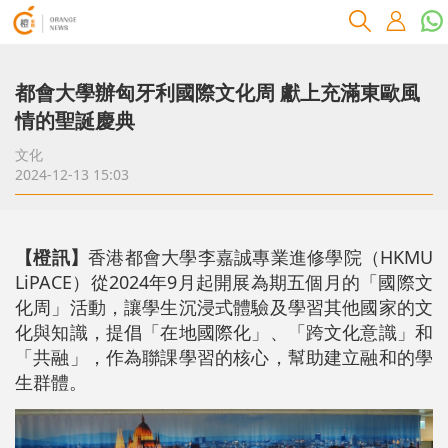
都會大學辦匈牙利國際文化周 獻上充滿東歐風
情的聖誕慶典
文化
2024-12-13 15:03
【橙訊】
香港都會大學李嘉誠專業進修學院（
HKMU
LiPACE
）從2024年9月起開展為期五個月的「國際文
化周」活動，讓學生沉浸式體驗及學習其他國家的文
化與知識，提倡「在地國際化」、「跨文化意識」和
「共融」，作為聯課學習的核心，幫助建立融和的學
生群體。