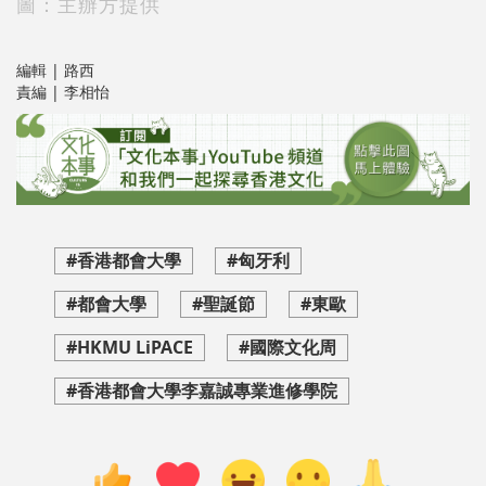
圖：主辦方提供
編輯 | 路西
責編 | 李相怡
#香港都會大學
#匈牙利
#都會大學
#聖誕節
#東歐
#HKMU LiPACE
#國際文化周
#香港都會大學李嘉誠專業進修學院