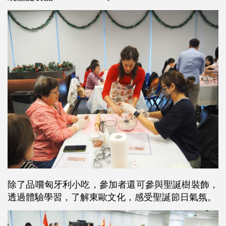
除了品嚐匈牙利小吃，參加者還可參與聖誕樹裝飾，
透過體驗學習，了解東歐文化，感受聖誕節日氣氛。