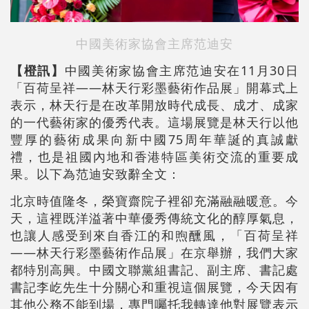
中國美術家協會主席范迪安
【橙訊】
中國美術家協會主席范迪安在11月30日
「百荷呈祥——林天行彩墨藝術作品展」開幕式上
表示，林天行是在改革開放時代成長、成才、成家
的一代藝術家的優秀代表。這場展覽是林天行以他
豐厚的藝術成果向新中國75周年華誕的真誠獻
禮，也是祖國內地和香港特區美術交流的重要成
果。以下為范迪安致辭全文：
北京時值隆冬，榮寶齋院子裡卻充滿融融暖意。今
天，這裡既洋溢著中華優秀傳統文化的醇厚氣息，
也讓人感受到來自香江的和煦醺風，「百荷呈祥
——林天行彩墨藝術作品展」在京舉辦，我們大家
都特別高興。中國文聯黨組書記、副主席、書記處
書記李屹先生十分關心和重視這個展覽，今天因有
其他公務不能到場，專門囑托我轉達他對展覽表示