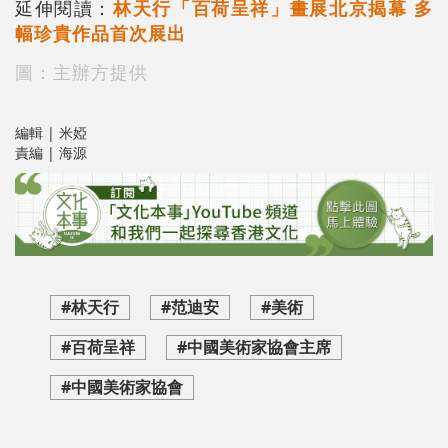
延伸閱讀：
林天行「百荷呈祥」畫展北京揭幕 多
幅珍貴作品首次展出
圖：主辦方提供
編輯 | 米婭
責編 | 海源
#林天行
#范迪安
#美術
#百荷呈祥
#中國美術家協會主席
#中國美術家協會