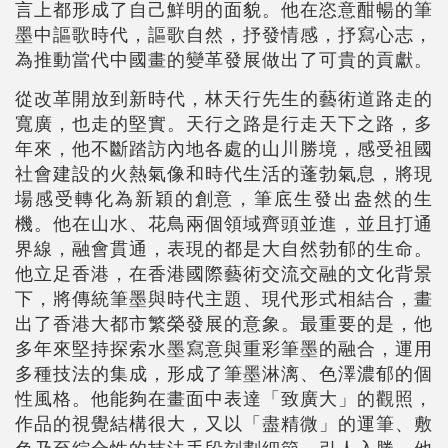
言上都形成了自己鮮明的面貌。他在恣意酣暢的筆
墨中謳歌時代，謳歌自然，抒發情感，抒寫心志，
為推動當代中國畫的變革發展做出了可貴的貢獻。
從改革開放到新時代，林天行先生的藝術道路走的
寬廣，也走的堅實。天行之路是行走天下之路，多
年來，他不斷踏訪內地各處的山川勝境，感受祖國
社會建設的火熱氣像和時代生活的蓬勃氣息，將現
場感受轉化為新穎的創意，筆底生發出盎然的生
機。他在山水、花鳥兩個領域齊頭並進，並且打通
界線，融會貫通，表現的都是大自然勃郁的生命。
他立足香港，在香港國際藝術交流交融的文化背景
下，將傳統筆墨與時代主題、現代形式相結合，畫
出了香港大都市繁榮發展的意象。最重要的是，他
多年來堅持探索水墨寫意與重彩筆墨的融合，運用
多種技法的集成，形成了筆墨淋漓、色澤濃郁的個
性風格。他能夠在畫面中表達「致廣大」的觀照，
作品的視覺結構很大，又以「盡精微」的運筆、敷
色乃至綜合性的技法手段刻劃細節，引人入勝。他