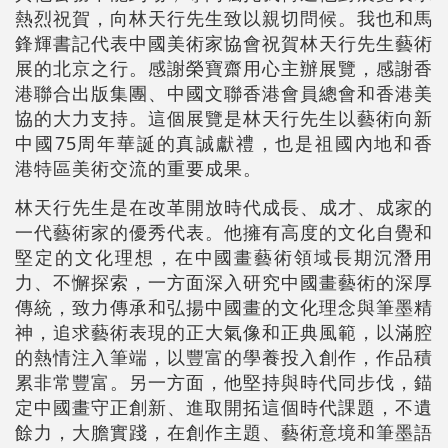
熱烈祝賀，向林天行先生致以親切問候。我也和馬
鋒輝書記代表中國美術家協會祝賀林天行先生藝術
展的北京之行。感謝榮寶齋用心主辦展覽，感謝香
港聯合出版集團、中國文聯香港會員總會和香港美
協的大力支持。這個展覽是林天行先生以藝術向新
中國75周年華誕的真誠獻禮，也是祖國內地和香
港特區美術交流的重要成果。
林天行先生是在改革開放時代成長、成才、成家的
一代藝術家的優秀代表。他擁有高度的文化自覺和
堅定的文化理想，在中國畫藝術領域長期沉潛用
力、不懈探索，一方面深入研究中國畫藝術的深厚
傳統，致力傳承和弘揚中國畫的文化理念與筆墨精
神，追求藝術表現的正大氣像和正典風範，以滿腔
的熱情注入筆端，以豐富的學養投入創作，作品積
累非常豐富。另一方面，他堅持與時代同步伐，錨
定中國畫守正創新、進取開拓這個時代課題，不遺
餘力，大膽實踐，在創作主題、藝術意境和筆墨語