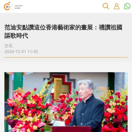
范迪安點讚這位香港藝術家的畫展：禮讚祖國
謳歌時代
文化
2024-12-01 11:42