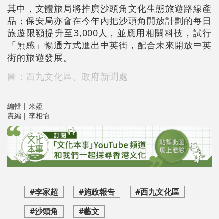
其中，文體旅局將推廣沙頭角文化生態旅遊路線產
品；保安局亦會在今年內把沙頭角開放計劃的每日
旅遊限額提升至3,000人，並應用相關科技，試行
「無感」暢通方式進出中英街，配合未來開放中英
街的旅遊發展。
圖：西九文化區、政府新聞處
編輯 | 米婭
責編 | 李相怡
#李家超
#施政報告
#西九文化區
#沙頭角
#藝文