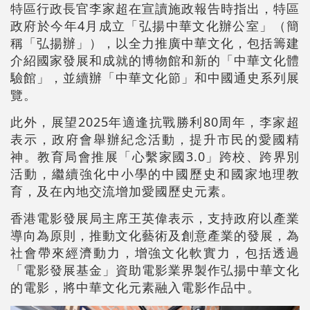
特區行政長官李家超在宣讀施政報告時指出，特區
政府於今年4月成立「弘揚中華文化辦公室」（簡
稱「弘揚辦」），以全力推廣中華文化，包括籌建
介紹國家發展和成就的博物館和新的「中華文化體
驗館」，並續辦「中華文化節」和中國通史系列展
覽。
此外，展望2025年適逢抗戰勝利80周年，李家超
表示，政府會舉辦紀念活動，提升市民的愛國精
神。教育局會推展「心繫家國3.0」跨校、跨界別
活動，繼續強化中小學的中國歷史和國家地理教
育，及在內地交流增加愛國歷史元素。
香港電影發展局主席王英偉表示，支持政府以產業
導向為原則，推動文化藝術及創意產業的發展，為
社會帶來經濟動力，增強文化軟實力，包括透過
「電影發展基金」資助電影業界製作弘揚中華文化
的電影，將中華文化元素融入電影作品中。