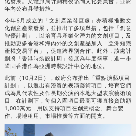
化發展。文體旅局計劃稍後諮詢文化委員會，並於
年內公布具體措施。
今年6月成立的「文創產業發展處」亦積極推動文
化創意產業發展，並推出了多項舉措，包括「創意
智優計劃」，以培育具產業化潛力的文創項目，及
推動更多香港和海內外的文創產品加入「亞洲知識
產權交易平台」，促進跨界別合作。此外，該處計
劃將「香港時裝設計周」發展為年度盛事，進一步
鞏固香港作為亞洲時裝設計中心的地位。
此前（10月2日），政府公布推出「重點演藝項目
計劃」，以選出有潛質的表演藝術項目，培育它們
成為具代表性及作長期公演的本地大型表演藝術項
目。在計劃下，每個入圍項目最高可獲直接資助額
1,000萬元，用以支持項目在創意概念、舞台製
作、場地租用、市場推廣等方面的開支。