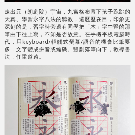
走出元（朗劇院）宇宙，九宮格布幕下孩子跑跳的
天真、學習永字八法的聽教，還歷歷在目，印象更
深刻的是，習字時旁邊有同學把「木」字中豎的那
筆由下往上寫，不知是否故意。在手機平板電腦時
代，用keyboard/輕觸式螢幕/語音的機會比筆要
多，文字變成拼音或編碼。豎劃落筆向下，教導書
法，任重道遠。