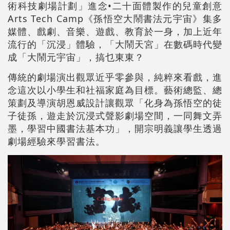
術科技劇場計劃」進念•二十面體製作的兒童創意
Arts Tech Camp《孫悟空大鬧書法元宇宙》集多
媒體、戲劇、音樂、遊戲、教育於一身，加上近年
流行的「沉浸」體驗，「大鬧天宮」在數碼時代變
成「大鬧元宇宙」，搞乜東東？
傳統的劇場演出觀眾近乎零參與，純粹來看戲，進
念這次以小學生和社福家庭為目標。藝術總監、總
策劃及導演胡恩威設計讓觀眾「化身為孫悟空的徒
子徒孫，遊走於沉浸式聲影劇場空間，一同舞文弄
墨，學習中國書法基本功」，開宗明義讓學生透過
劇場經驗來學習書法。