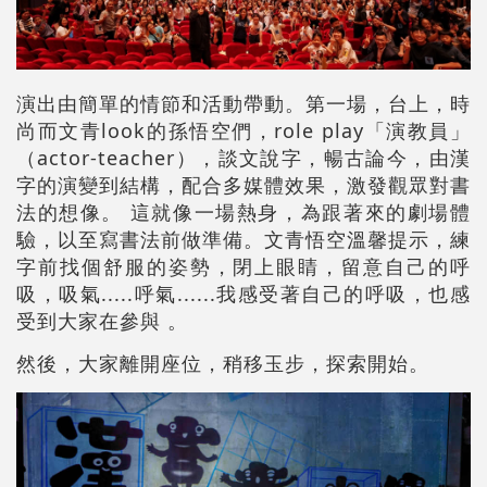
演出由簡單的情節和活動帶動。第一場，台上，時
尚而文青look的孫悟空們，role play「演教員」
（actor-teacher），談文說字，暢古論今，由漢
字的演變到結構，配合多媒體效果，激發觀眾對書
法的想像。 這就像一場熱身，為跟著來的劇場體
驗，以至寫書法前做準備。文青悟空溫馨提示，練
字前找個舒服的姿勢，閉上眼睛，留意自己的呼
吸，吸氣.....呼氣......我感受著自己的呼吸，也感
受到大家在參與 。
然後，大家離開座位，稍移玉步，探索開始。