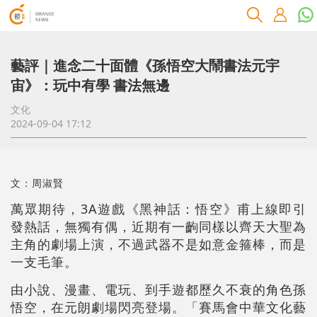
藝評｜進念二十面體《孫悟空大鬧書法元宇
宙》：玩中有學 書法無邊
文化
2024-09-04 17:12
文：周淑賢
萬眾期待，3A遊戲《黑神話：悟空》甫上線即引
發熱話，無獨有偶，近期有一齣同樣以齊天大聖為
主角的劇場上演，不過武器不是如意金箍棒，而是
一支毛筆。
由小說、漫畫、電玩、到手遊都歷久不衰的角色孫
悟空，在元朗劇場閃亮登場。「賽馬會中華文化藝