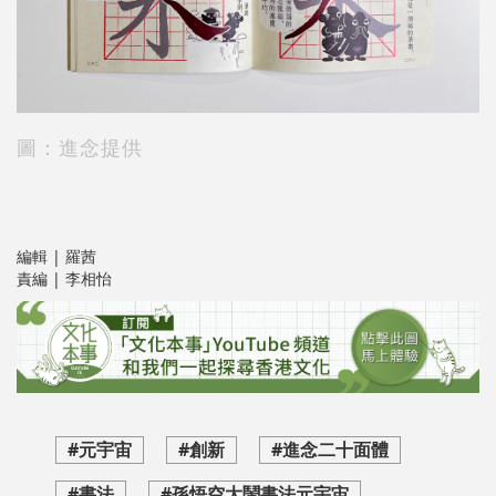
圖：進念提供
編輯 | 羅茜
責編 | 李相怡
#元宇宙
#創新
#進念二十面體
#書法
#孫悟空大鬧書法元宇宙