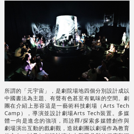
所謂的「元宇宙」，是劇院場地四個分別設計成以
中國書法為主題、有聲有色甚至有氣味的空間。劇
團在介紹上形容這是一藝術科技劇場（Arts Tech
Camp），導演並設計劇場Arts Tech裝置。多媒
體一向是進念的強項，而詮釋/探索多媒體創作與
劇場演出互動的戲劇觀，造就劇團以劇場作為教育