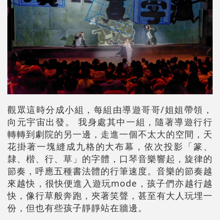
觀眾這時分成小組，每組由導遊哥哥/姐姐帶領，
向元宇宙出發。 我身處其中一組，隨著導遊行行
轉轉到劇院的另一邊，走進一個不太大的空間，天
花掛著一塊縫成九格的大布幕，依次投影「篆、
隸、楷、行、草」的字體，口琴音樂響起，旋律的
節奏，呼應五種書法體的行筆速度。音樂的節奏越
來越快，很快便進入遊玩mode，孩子們亦越行越
快，像行草般奔跑，夾著笑聲，甚至有大人玩埋一
份，但也有些孩子靜靜站在牆邊。